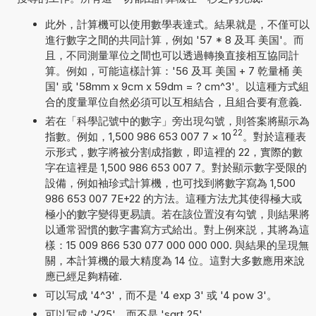
此外，計算機可以使用數學表達式。結果就是，不僅可以
進行數字之間的共同計算，例如 '57 * 8 及耳 美国'。而
且，不同測量單位之間也可以透過轉換直接相互協同計
算。例如，可能這樣計算：'56 及耳 美国 + 7 乾量桶 美
国' 或 '58mm x 9cm x 59dm = ? cm^3'。以這種方式組
合的度量單位自然必須可以互相結合，且組合要有意義.
若在「科學記號中的數字」旁出現勾號，則答案將顯示為
22
指數。例如，1,500 986 653 007 7
×
10
。對於這種表
示形式，數字將被分割成指數，即這裡的 22，實際的數
字在這裡是 1,500 986 653 007 7。對於顯示數字受限的
設備，例如袖珍式計算機，也可找到將數字寫為 1,500
986 653 007 7E+22 的方法。這種方法尤其使得極大或
極小的數字變得更易讀。若在該位置沒有勾號，則結果將
以通常習慣的數字書寫方式給出。對上例來説，其將為這
樣：15 009 866 530 077 000 000 000. 與結果的呈現無
關，本計算機的最大精度為 14 位。這對大多數應用來說
應已經足夠精確.
可以写成 '4^3'，而不是 '4 exp 3' 或 '4 pow 3'。
可以写成 '√25'，而不是 'sqrt 25'。