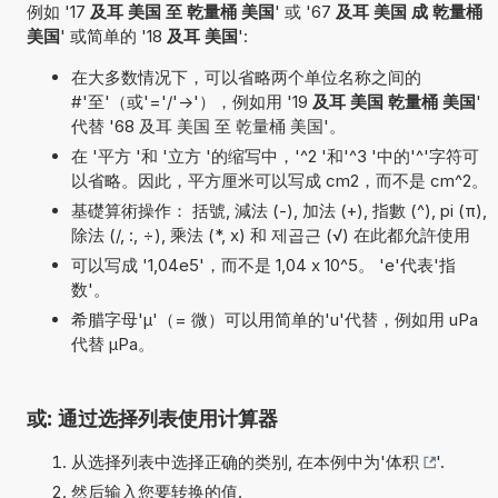
例如 '17
及耳 美国 至 乾量桶 美国
' 或 '67
及耳 美国 成 乾量桶
美国
' 或简单的 '18
及耳 美国
':
在大多数情况下，可以省略两个单位名称之间的
#'至'（或'='/'->'），例如用 '19
及耳 美国 乾量桶 美国
'
代替 '68 及耳 美国 至 乾量桶 美国'。
在 '平方 '和 '立方 '的缩写中，'^2 '和'^3 '中的'^'字符可
以省略。因此，平方厘米可以写成 cm2，而不是 cm^2。
基礎算術操作： 括號, 減法 (-), 加法 (+), 指數 (^), pi (π),
除法 (/, :, ÷), 乘法 (*, x) 和 제곱근 (√) 在此都允許使用
可以写成 '1,04e5'，而不是 1,04 x 10^5。 'e'代表'指
数'。
希腊字母'µ'（= 微）可以用简单的'u'代替，例如用 uPa
代替 µPa。
或: 通过选择列表使用计算器
从选择列表中选择正确的类别, 在本例中为'
体积
'.
然后输入您要转换的值.