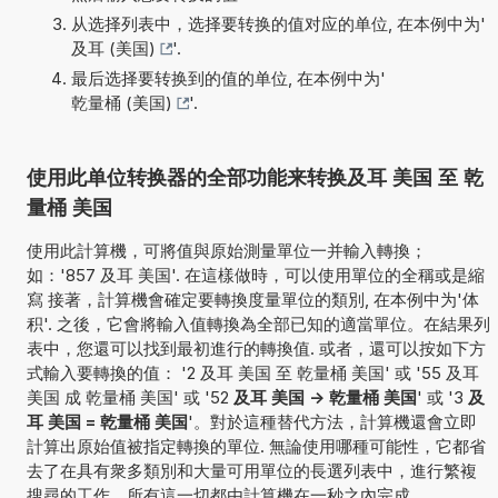
从选择列表中，选择要转换的值对应的单位, 在本例中为'
及耳 (美国)
'.
最后选择要转换到的值的单位, 在本例中为'
乾量桶 (美国)
'.
使用此单位转换器的全部功能来转换及耳 美国 至 乾
量桶 美国
使用此計算機，可將值與原始測量單位一并輸入轉換；
如：'857 及耳 美国'. 在這樣做時，可以使用單位的全稱或是縮
寫 接著，計算機會確定要轉換度量單位的類別, 在本例中为'体
积'. 之後，它會將輸入值轉換為全部已知的適當單位。在結果列
表中，您還可以找到最初進行的轉換值. 或者，還可以按如下方
式輸入要轉換的值： '2 及耳 美国 至 乾量桶 美国' 或 '55 及耳
美国 成 乾量桶 美国' 或 '52
及耳 美国 -> 乾量桶 美国
' 或 '3
及
耳 美国 = 乾量桶 美国
'。對於這種替代方法，計算機還會立即
計算出原始值被指定轉換的單位. 無論使用哪種可能性，它都省
去了在具有衆多類別和大量可用單位的長選列表中，進行繁複
搜尋的工作。所有這一切都由計算機在一秒之內完成.