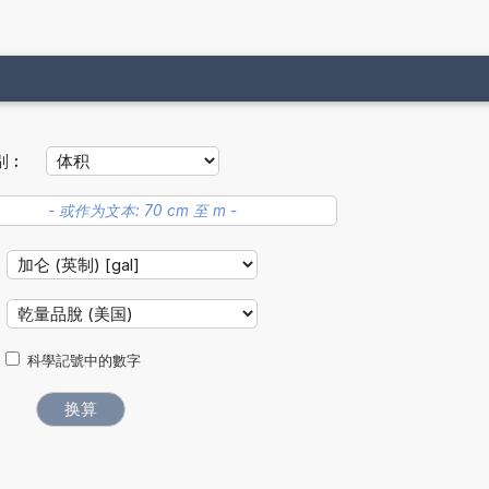
别︰
科學記號中的數字