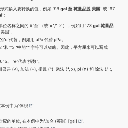
式输入要转换的值，例如 '98
gal 至 乾量品脫 美国
' 或 '67
al
':
称之间的 #'至'（或'='/'->'），例如用 '73
gal 乾量品
脫 美国'。
'u'代替，例如用 uPa 代替 µPa。
'^2 '和'^3 '中的'^'字符可以省略。因此，平方厘米可以写成
10^5。 'e'代表'指数'。
), 加法 (+), 指數 (^), 乘法 (*, x), pi (π) 和 除法 (/, :,
在本例中为'
体积
'.
应的单位, 在本例中为'
加仑 (英制) [gal]
'.