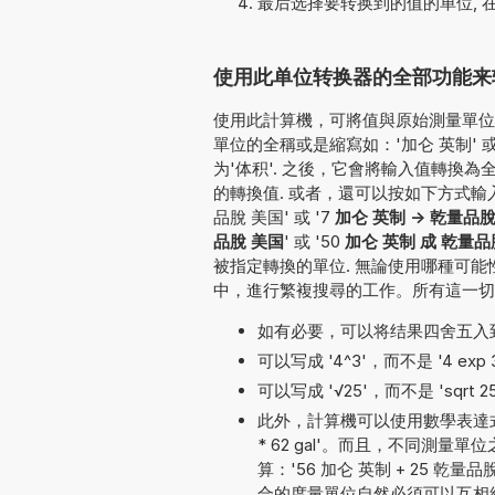
最后选择要转换到的值的单位, 
使用此单位转换器的全部功能来转换
使用此計算機，可將值與原始測量單位一并
單位的全稱或是縮寫如：'加仑 英制' 或
为'体积'. 之後，它會將輸入值轉換
的轉換值. 或者，還可以按如下方式輸入要轉換的
品脫 美国' 或 '7
加仑 英制 -> 乾量品
品脫 美国
' 或 '50
加仑 英制 成 乾量品
被指定轉換的單位. 無論使用哪種可
中，進行繁複搜尋的工作。所有這一切
如有必要，可以将结果四舍五入
可以写成 '4^3'，而不是 '4 exp 3'
可以写成 '√25'，而不是 'sqrt 2
此外，計算機可以使用數學表達式
* 62 gal'。而且，不同測
算：'56 加仑 英制 + 25 乾量品脫 
合的度量單位自然必須可以互相