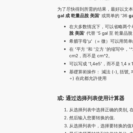
为了尽快得到所需的结果，最好以文本形
gal 成 乾量品脫 美国
' 或简单的 '36
g
在大多数情况下，可以省略两个单位名
脫 美国
' 代替 '5 gal 至 乾量品
希腊字母'µ'（= 微）可以用简单的
在 '平方 '和 '立方 '的缩写中，
cm2，而不是 cm^2。
可以写成 '1,4e5'，而不是 1,4 x 
基礎算術操作： 減法 (-), 括號, 제곱근 (√
÷) 在此都允許使用
或: 通过选择列表使用计算器
从选择列表中选择正确的类别, 
然后输入您要转换的值.
从选择列表中，选择要转换的值对