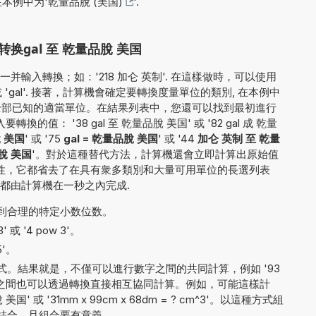
在本例中为'
乾量品脫 (美国)
'.
gal 至 乾量品脫 美国
輸入轉換；如：'218 加仑 英制'. 在這樣做時，可以使用
 'gal'. 接著，計算機會確定要轉換度量單位的類別, 在本例中
為全部已知的適當單位。在結果列表中，您還可以找到最初進行
值： '38 gal 至 乾量品脫 美国' 或 '82 gal 成 乾量
脫 美国
' 或 '75
gal = 乾量品脫 美国
' 或 '44
加仑 英制 至 乾量
脫 美国
'。對於這種替代方法，計算機還會立即計算出原始值
能性，它都省去了在具有衆多類別和大量可用單位的長選列表
都由計算機在一秒之內完成.
到合理的特定小数位数。
 或 '4 pow 3'。
5'。
。結果就是，不僅可以進行數字之間的共同計算，例如 '93
量單位之間也可以透過轉換直接相互協同計算。例如，可能這樣計
美国' 或 '31mm x 99cm x 68dm = ? cm^3'。以這種方式組
結合，且組合要有意義.