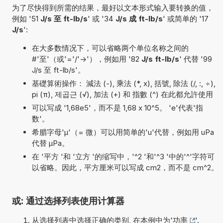
为了尽快得到所需的结果，最好以文本形式输入要转换的值，
例如 '51
J/s 至 ft-lb/s
' 或 '34
J/s 成 ft-lb/s
' 或简单的 '17
J/s
':
在大多数情况下，可以省略两个单位名称之间的
#'至'（或'='/'->'），例如用 '82
J/s ft-lb/s
' 代替 '99
J/s 至 ft-lb/s'。
基礎算術操作： 減法 (-), 乘法 (*, x), 括號, 除法 (/, :, ÷),
pi (π), 제곱근 (√), 加法 (+) 和 指數 (^) 在此都允許使用
可以写成 '1,68e5'，而不是 1,68 x 10^5。 'e'代表'指
数'。
希腊字母'µ'（= 微）可以用简单的'u'代替，例如用 uPa
代替 µPa。
在 '平方 '和 '立方 '的缩写中，'^2 '和'^3 '中的'^'字符可
以省略。因此，平方厘米可以写成 cm2，而不是 cm^2。
或: 通过选择列表使用计算器
从选择列表中选择正确的类别, 在本例中为'
功率
'.