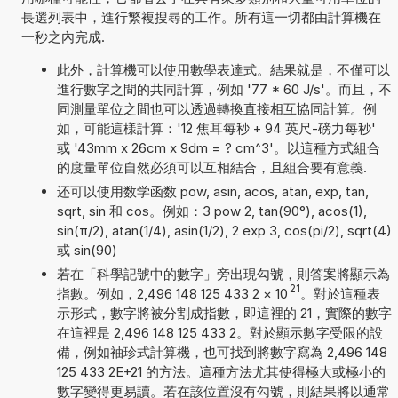
長選列表中，進行繁複搜尋的工作。所有這一切都由計算機在
一秒之內完成.
此外，計算機可以使用數學表達式。結果就是，不僅可以
進行數字之間的共同計算，例如 '77 * 60 J/s'。而且，不
同測量單位之間也可以透過轉換直接相互協同計算。例
如，可能這樣計算：'12 焦耳每秒 + 94 英尺-磅力每秒'
或 '43mm x 26cm x 9dm = ? cm^3'。以這種方式組合
的度量單位自然必須可以互相結合，且組合要有意義.
还可以使用数学函数 pow, asin, acos, atan, exp, tan,
sqrt, sin 和 cos。例如：3 pow 2, tan(90°), acos(1),
sin(π/2), atan(1/4), asin(1/2), 2 exp 3, cos(pi/2), sqrt(4)
或 sin(90)
若在「科學記號中的數字」旁出現勾號，則答案將顯示為
21
指數。例如，2,496 148 125 433 2
×
10
。對於這種表
示形式，數字將被分割成指數，即這裡的 21，實際的數字
在這裡是 2,496 148 125 433 2。對於顯示數字受限的設
備，例如袖珍式計算機，也可找到將數字寫為 2,496 148
125 433 2E+21 的方法。這種方法尤其使得極大或極小的
數字變得更易讀。若在該位置沒有勾號，則結果將以通常