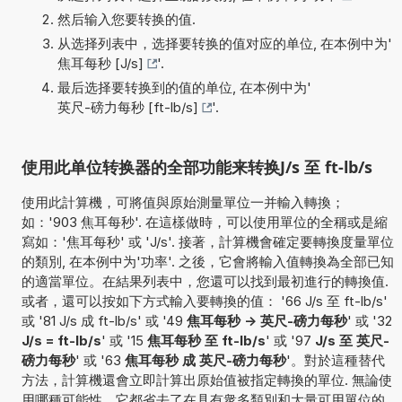
然后输入您要转换的值.
从选择列表中，选择要转换的值对应的单位, 在本例中为'
焦耳每秒 [J/s]
'.
最后选择要转换到的值的单位, 在本例中为'
英尺-磅力每秒 [ft-lb/s]
'.
使用此单位转换器的全部功能来转换J/s 至 ft-lb/s
使用此計算機，可將值與原始測量單位一并輸入轉換；
如：'903 焦耳每秒'. 在這樣做時，可以使用單位的全稱或是縮
寫如：'焦耳每秒' 或 'J/s'. 接著，計算機會確定要轉換度量單位
的類別, 在本例中为'功率'. 之後，它會將輸入值轉換為全部已知
的適當單位。在結果列表中，您還可以找到最初進行的轉換值.
或者，還可以按如下方式輸入要轉換的值： '66 J/s 至 ft-lb/s'
或 '81 J/s 成 ft-lb/s' 或 '49
焦耳每秒 -> 英尺-磅力每秒
' 或 '32
J/s = ft-lb/s
' 或 '15
焦耳每秒 至 ft-lb/s
' 或 '97
J/s 至 英尺-
磅力每秒
' 或 '63
焦耳每秒 成 英尺-磅力每秒
'。對於這種替代
方法，計算機還會立即計算出原始值被指定轉換的單位. 無論使
用哪種可能性，它都省去了在具有衆多類別和大量可用單位的