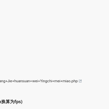
jiang+Jie+huansuan+wei+Yingchi+mei+miao.php
换算为fps)