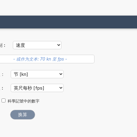
别︰
位：
位︰
科學記號中的數字