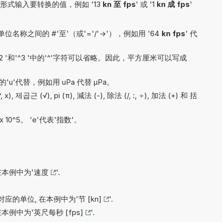
式输入要转换的值，例如 '13
kn 至 fps
' 或 '1
kn 成 fps
'
称之间的 #'至'（或'='/'->'），例如用 '64
kn fps
' 代
'^2 '和'^3 '中的'^'字符可以省略。因此，平方厘米可以写成
'u'代替，例如用 uPa 代替 µPa。
 제곱근 (√), pi (π), 減法 (-), 除法 (/, :, ÷), 加法 (+) 和 括
x 10^5。 'e'代表'指数'。
在本例中为'
速度
'.
应的单位, 在本例中为'
节 [kn]
'.
在本例中为'
英尺每秒 [fps]
'.