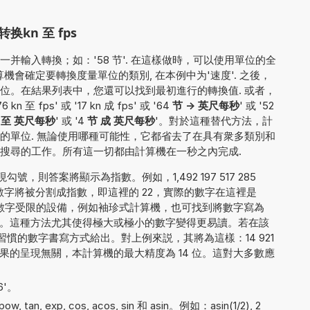
kn 至 fps
并輸入轉換；如：'58 节'. 在這樣做時，可以使用單位的全
，計算機會確定要轉換度量單位的類別, 在本例中为'速度'. 之後，
位。在結果列表中，您還可以找到最初進行的轉換值. 或者，
fps' 或 '17 kn 成 fps' 或 '64
节 -> 英尺每秒
' 或 '52
n 至 英尺每秒
' 或 '4
节 成 英尺每秒
'。對於這種替代方法，計
的單位. 無論使用哪種可能性，它都省去了在具有衆多類別和
搜尋的工作。所有這一切都由計算機在一秒之內完成.
，則答案將顯示為指數。例如，1,492 197 517 285
字將被分割成指數，即這裡的 22，實際的數字在這裡是
2。對於顯示數字受限的設備，例如袖珍式計算機，也可找到將數字寫為
2E+22 的方法。這種方法尤其使得極大或極小的數字變得更易讀。若在該
慣的數字書寫方式給出。對上例來説，其將為這樣：14 921
 000. 與結果的呈現無關，本計算機的最大精度為 14 位。這對大多數應
6'。
 tan, exp, cos, acos, sin 和 asin。例如：asin(1/2), 2