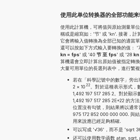
使用此单位转换器的全部功能来转换
使用此計算機，可將值與原始測量單位一
稱或是縮寫如：'节' 或 'kn'. 接著
它會將輸入值轉換為全部已知的適當單
還可以按如下方式輸入要轉換的值： '76 kn 至 
kn = fps
' 或 '40
节 至 fps
' 或 '28
k
算機還會立即計算出原始值被指定轉換
大量可用單位的長選列表中，進行繁複
若在「科學記號中的數字」旁出現勾號
22
2
×
10
。對於這種表示形式，數
1,492 197 517 285 
1,492 197 517 285 
位置沒有勾號，則結果將以通常習
975 172 852 000 000
用來說應已經足夠精確.
可以写成 '√36'，而不是 'sqrt 3
还可以使用数学函数 atan, sqrt, pow,