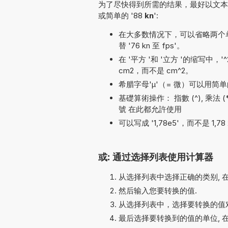
为了尽快得到所需的结果，最好以文本形
或简单的 '88
kn
':
在大多数情况下，可以省略两个单位名
替 '76 kn 至 fps'。
在 '平方 '和 '立方 '的缩写中，
cm2，而不是 cm^2。
希腊字母'µ'（= 微）可以用简单的
基礎算術操作： 指數 (^), 乘法 (*, x),
號 在此都允許使用
可以写成 '1,78e5'，而不是 1,78 
或: 通过选择列表使用计算器
从选择列表中选择正确的类别, 
然后输入您要转换的值.
从选择列表中，选择要转换的值对
最后选择要转换到的值的单位, 