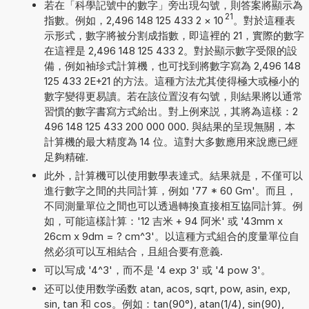
若在「科學記號中的數字」旁出現勾號，則答案將顯示為
21
指數。例如，2,496 148 125 433 2
×
10
。對於這種表
示形式，數字將被分割成指數，即這裡的 21，實際的數字
在這裡是 2,496 148 125 433 2。對於顯示數字受限的設
備，例如袖珍式計算機，也可找到將數字寫為 2,496 148
125 433 2E+21 的方法。這種方法尤其使得極大或極小的
數字變得更易讀。若在該位置沒有勾號，則結果將以通常
習慣的數字書寫方式給出。對上例來説，其將為這樣：2
496 148 125 433 200 000 000. 與結果的呈現無關，本
計算機的最大精度為 14 位。這對大多數應用來說應已經
足夠精確.
此外，計算機可以使用數學表達式。結果就是，不僅可以
進行數字之間的共同計算，例如 '77 * 60 Gm'。而且，
不同測量單位之間也可以透過轉換直接相互協同計算。例
如，可能這樣計算：'12 吉米 + 94 阿米' 或 '43mm x
26cm x 9dm = ? cm^3'。以這種方式組合的度量單位自
然必須可以互相結合，且組合要有意義.
可以写成 '4^3'，而不是 '4 exp 3' 或 '4 pow 3'。
还可以使用数学函数 atan, acos, sqrt, pow, asin, exp,
sin, tan 和 cos。例如：tan(90°), atan(1/4), sin(90),