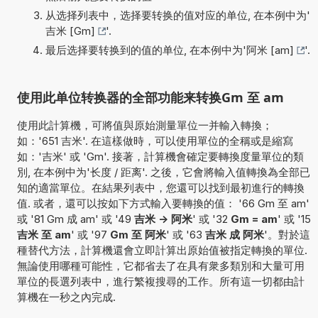
从选择列表中，选择要转换的值对应的单位, 在本例中为'
吉米 [Gm]
'.
最后选择要转换到的值的单位, 在本例中为'
阿米 [am]
'.
使用此单位转换器的全部功能来转换Gm 至 am
使用此計算機，可將值與原始測量單位一并輸入轉換；
如：'651 吉米'. 在這樣做時，可以使用單位的全稱或是縮寫
如：'吉米' 或 'Gm'. 接著，計算機會確定要轉換度量單位的類
別, 在本例中为'长度 / 距离'. 之後，它會將輸入值轉換為全部已
知的適當單位。在結果列表中，您還可以找到最初進行的轉換
值. 或者，還可以按如下方式輸入要轉換的值： '66 Gm 至 am'
或 '81 Gm 成 am' 或 '49
吉米 -> 阿米
' 或 '32
Gm = am
' 或 '15
吉米 至 am
' 或 '97
Gm 至 阿米
' 或 '63
吉米 成 阿米
'。對於這
種替代方法，計算機還會立即計算出原始值被指定轉換的單位.
無論使用哪種可能性，它都省去了在具有衆多類別和大量可用
單位的長選列表中，進行繁複搜尋的工作。所有這一切都由計
算機在一秒之內完成.