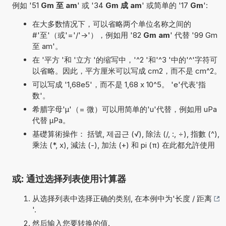
例如 '51
Gm 至 am
' 或 '34
Gm 成 am
' 或简单的 '17
Gm
':
在大多数情况下，可以省略两个单位名称之间的
#'至'（或'='/'->'），例如用 '82
Gm am
' 代替 '99 Gm
至 am'。
在 '平方 '和 '立方 '的缩写中，'^2 '和'^3 '中的'^'字符可
以省略。因此，平方厘米可以写成 cm2，而不是 cm^2。
可以写成 '1,68e5'，而不是 1,68 x 10^5。 'e'代表'指
数'。
希腊字母'µ'（= 微）可以用简单的'u'代替，例如用 uPa
代替 µPa。
基礎算術操作： 括號, 제곱근 (√), 除法 (/, :, ÷), 指數 (^),
乘法 (*, x), 減法 (-), 加法 (+) 和 pi (π) 在此都允許使用
或: 通过选择列表使用计算器
从选择列表中选择正确的类别, 在本例中为'
长度 / 距离
'.
然后输入您要转换的值.