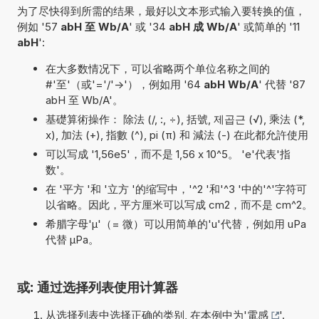
为了尽快得到所需的结果，最好以文本形式输入要转换的值，
例如 '57
abH 至 Wb/A
' 或 '34
abH 成 Wb/A
' 或简单的 '11
abH
':
在大多数情况下，可以省略两个单位名称之间的
#'至'（或'='/'->'），例如用 '64
abH Wb/A
' 代替 '87
abH 至 Wb/A'。
基礎算術操作： 除法 (/, :, ÷), 括號, 제곱근 (√), 乘法 (*,
x), 加法 (+), 指數 (^), pi (π) 和 減法 (-) 在此都允許使用
可以写成 '1,56e5'，而不是 1,56 x 10^5。 'e'代表'指
数'。
在 '平方 '和 '立方 '的缩写中，'^2 '和'^3 '中的'^'字符可
以省略。因此，平方厘米可以写成 cm2，而不是 cm^2。
希腊字母'µ'（= 微）可以用简单的'u'代替，例如用 uPa
代替 µPa。
或: 通过选择列表使用计算器
从选择列表中选择正确的类别, 在本例中为'
電感
'.