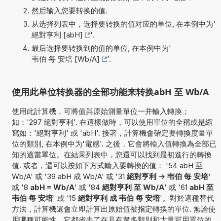
然后输入您要转换的值.
从选择列表中，选择要转换的值对应的单位, 在本例中为'
絕對亨利 [abH]
'.
最后选择要转换到的值的单位, 在本例中为'
韦伯 每 安培 [Wb/A]
'.
使用此单位转换器的全部功能来转换abH 至 Wb/A
使用此計算機，可將值與原始測量單位一并輸入轉換；
如：'297 絕對亨利'. 在這樣做時，可以使用單位的全稱或是縮
寫如：'絕對亨利' 或 'abH'. 接著，計算機會確定要轉換度量單
位的類別, 在本例中为'電感'. 之後，它會將輸入值轉換為全部已
知的適當單位。在結果列表中，您還可以找到最初進行的轉換
值. 或者，還可以按如下方式輸入要轉換的值： '54 abH 至
Wb/A' 或 '39 abH 成 Wb/A' 或 '31
絕對亨利 -> 韦伯 每 安培
'
或 '8
abH = Wb/A
' 或 '84
絕對亨利 至 Wb/A
' 或 '61
abH 至
韦伯 每 安培
' 或 '15
絕對亨利 成 韦伯 每 安培
'。對於這種替代
方法，計算機還會立即計算出原始值被指定轉換的單位. 無論使
用哪種可能性，它都省去了在具有衆多類別和大量可用單位的