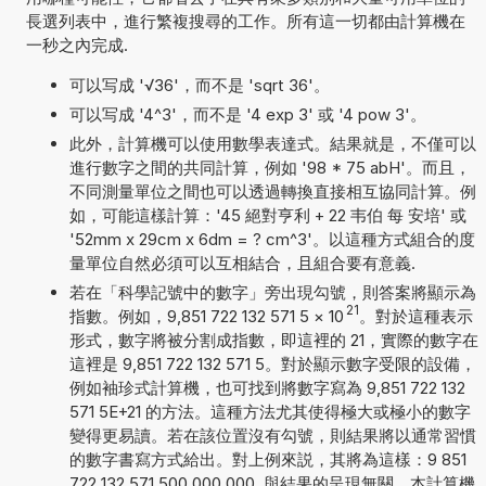
長選列表中，進行繁複搜尋的工作。所有這一切都由計算機在
一秒之內完成.
可以写成 '√36'，而不是 'sqrt 36'。
可以写成 '4^3'，而不是 '4 exp 3' 或 '4 pow 3'。
此外，計算機可以使用數學表達式。結果就是，不僅可以
進行數字之間的共同計算，例如 '98 * 75 abH'。而且，
不同測量單位之間也可以透過轉換直接相互協同計算。例
如，可能這樣計算：'45 絕對亨利 + 22 韦伯 每 安培' 或
'52mm x 29cm x 6dm = ? cm^3'。以這種方式組合的度
量單位自然必須可以互相結合，且組合要有意義.
若在「科學記號中的數字」旁出現勾號，則答案將顯示為
21
指數。例如，9,851 722 132 571 5
×
10
。對於這種表示
形式，數字將被分割成指數，即這裡的 21，實際的數字在
這裡是 9,851 722 132 571 5。對於顯示數字受限的設備，
例如袖珍式計算機，也可找到將數字寫為 9,851 722 132
571 5E+21 的方法。這種方法尤其使得極大或極小的數字
變得更易讀。若在該位置沒有勾號，則結果將以通常習慣
的數字書寫方式給出。對上例來説，其將為這樣：9 851
722 132 571 500 000 000. 與結果的呈現無關，本計算機