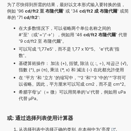
为了尽快得到所需的结果，最好以文本形式输入要转换的值，
例如 '96
cd/ft2 至 布隆代爾
' 或 '34
cd/ft2 成 布隆代爾
' 或简
单的 '71
cd/ft2
':
在大多数情况下，可以省略两个单位名称之间的
#'至'（或'='/'->'），例如用 '46
cd/ft2 布隆代爾
' 代替
'9 cd/ft2 至 布隆代爾'。
可以写成 '1,77e5'，而不是 1,77 x 10^5。 'e'代表'指
数'。
基礎算術操作： 加法 (+), 括號, 除法 (/, :, ÷), 제곱근 (√),
指數 (^), pi (π), 乘法 (*, x) 和 減法 (-) 在此都允許使用
在 '平方 '和 '立方 '的缩写中，'^2 '和'^3 '中的'^'字符可
以省略。因此，平方厘米可以写成 cm2，而不是 cm^2。
希腊字母'µ'（= 微）可以用简单的'u'代替，例如用 uPa
代替 µPa。
或: 通过选择列表使用计算器
从选择列表中选择正确的类别, 在本例中为'
亮度
'.