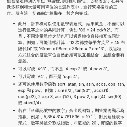
值被指定轉換的單位. 無論使用哪種可能性，它都省去了在具有
衆多類別和大量可用單位的長選列表中，進行繁複搜尋的工
作。所有這一切都由計算機在一秒之內完成.
此外，計算機可以使用數學表達式。結果就是，不僅可以
進行數字之間的共同計算，例如 '86 * 24 cd/ft2'。而
且，不同測量單位之間也可以透過轉換直接相互協同計
算。例如，可能這樣計算：'12 坎德拉每平方英尺 + 49 布
隆代爾' 或 '61mm x 98cm x 36dm = ? cm^3'。以這種
方式組合的度量單位自然必須可以互相結合，且組合要有
意義.
可以写成 '4^3'，而不是 '4 exp 3' 或 '4 pow 3'。
可以写成 '√4'，而不是 'sqrt 4'。
还可以使用数学函数 sqrt, atan, sin, asin, acos, cos, tan,
exp 和 pow。例如：sin(π/2), tan(90°), acos(1),
cos(pi/2), 2 exp 3, asin(1/2), 3 pow 2, sqrt(4), sin(90)
或 atan(1/4)
若在「科學記號中的數字」旁出現勾號，則答案將顯示為
20
指數。例如，5,854 814 761 536
×
10
。對於這種表示
形式，數字將被分割成指數，即這裡的 20，實際的數字