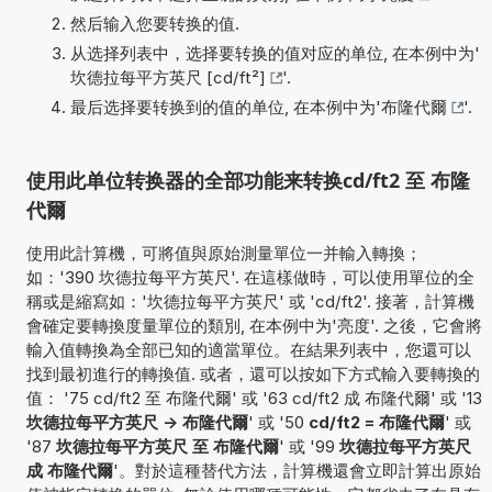
然后输入您要转换的值.
从选择列表中，选择要转换的值对应的单位, 在本例中为'
坎德拉每平方英尺 [cd/ft²]
'.
最后选择要转换到的值的单位, 在本例中为'
布隆代爾
'.
使用此单位转换器的全部功能来转换cd/ft2 至 布隆
代爾
使用此計算機，可將值與原始測量單位一并輸入轉換；
如：'390 坎德拉每平方英尺'. 在這樣做時，可以使用單位的全
稱或是縮寫如：'坎德拉每平方英尺' 或 'cd/ft2'. 接著，計算機
會確定要轉換度量單位的類別, 在本例中为'亮度'. 之後，它會將
輸入值轉換為全部已知的適當單位。在結果列表中，您還可以
找到最初進行的轉換值. 或者，還可以按如下方式輸入要轉換的
值： '75 cd/ft2 至 布隆代爾' 或 '63 cd/ft2 成 布隆代爾' 或 '13
坎德拉每平方英尺 -> 布隆代爾
' 或 '50
cd/ft2 = 布隆代爾
' 或
'87
坎德拉每平方英尺 至 布隆代爾
' 或 '99
坎德拉每平方英尺
成 布隆代爾
'。對於這種替代方法，計算機還會立即計算出原始