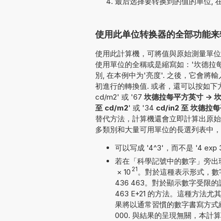
最后选择要转换到的值的单位, 
使用此单位转换器的全部功能来转换cd
使用此計算機，可將值與原始測量單位一
使用單位的全稱或是縮寫如：'坎德拉每平方
別, 在本例中为'亮度'. 之後，它
初進行的轉換值. 或者，還可以按如下方式輸入要轉
cd/m2' 或 '67
坎德拉每平方英寸 -> 
至 cd/m2
' 或 '34
cd/in2 至 坎德拉
替代方法，計算機還會立即計算出原始
多類別和大量可用單位的長選列表中，
可以写成 '4^3'，而不是 '4 exp 3'
若在「科學記號中的數字」旁出現勾號
21
×
10
。對於這種表示形式，數字將
436 463。對於顯示數字受限的
463 E+21 的方法。這種
果將以通常習慣的數字書寫方式給出。對
000. 與結果的呈現無關，本計