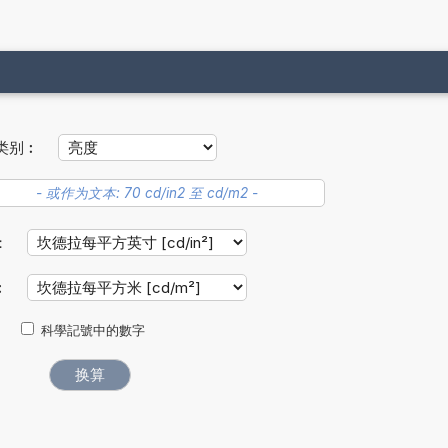
类别︰
：
︰
科學記號中的數字