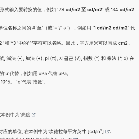
式输入要转换的值，例如 '78
cd/in2 至 cd/m2
' 或 '34
cd/in2
称之间的 #'至'（或'='/'->'），例如用 '1
cd/in2 cd/m2
' 代
'^2 '和'^3 '中的'^'字符可以省略。因此，平方厘米可以写成 cm2，
減法 (-), 加法 (+), pi (π), 제곱근 (√), 指數 (^) 和 乘法 (*, x) 在
'u'代替，例如用 uPa 代替 µPa。
x 10^5。 'e'代表'指数'。
在本例中为'
亮度
'.
应的单位, 在本例中为'
坎德拉每平方英寸 [cd/in²]
'.