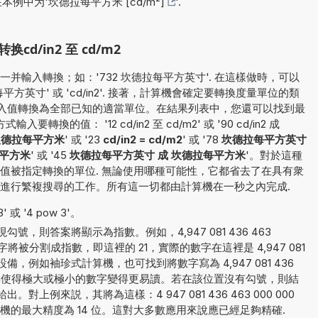
在本例中为'
坎德拉每平方米 [cd/m²]
'.
/in2 至 cd/m2
并輸入轉換；如：'732 坎德拉每平方英寸'. 在這樣做時，可以
英寸' 或 'cd/in2'. 接著，計算機會確定要轉換度量單位的類
會將輸入值轉換為全部已知的適當單位。在結果列表中，您還可以找到最
換的值： '12 cd/in2 至 cd/m2' 或 '90 cd/in2 成
坎德拉每平方米
' 或 '23
cd/in2 = cd/m2
' 或 '78
坎德拉每平方英寸
每平方米
' 或 '45
坎德拉每平方英寸 成 坎德拉每平方米
'。對於這種
值被指定轉換的單位. 無論使用哪種可能性，它都省去了在具有衆
進行繁複搜尋的工作。所有這一切都由計算機在一秒之內完成.
 或 '4 pow 3'。
，則答案將顯示為指數。例如，4,947 081 436 463
被分割成指數，即這裡的 21，實際的數字在這裡是 4,947 081
設備，例如袖珍式計算機，也可找到將數字寫為 4,947 081 436
方法尤其使得極大或極小的數字變得更易讀。若在該位置沒有勾號，則結
上例來説，其將為這樣：4 947 081 436 463 000 000
算機的最大精度為 14 位。這對大多數應用來說應已經足夠精確.