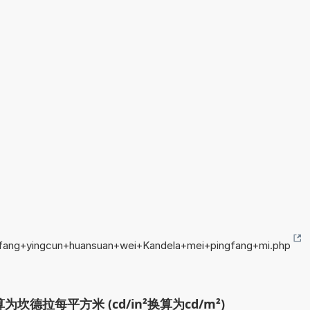
ngfang+yingcun+huansuan+wei+Kandela+mei+pingfang+mi.php
德拉每平方米 (cd/in²换算为cd/m²)