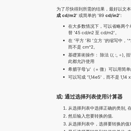
为了尽快得到所需的结果，最好以文本形
成 cd/m2
' 或简单的 '89
cd/in2
':
在大多数情况下，可以省略两个单位名
替 '45 cd/in2 至 cd/m2'。
在 '平方 '和 '立方 '的缩写中，
而不是 cm^2。
基礎算術操作： 除法 (/, :, ÷), 括號, 
此都允許使用
希腊字母'µ'（= 微）可以用简单的
可以写成 '1,14e5'，而不是 1,14 
或: 通过选择列表使用计算器
从选择列表中选择正确的类别, 
然后输入您要转换的值.
从选择列表中，选择要转换的值对