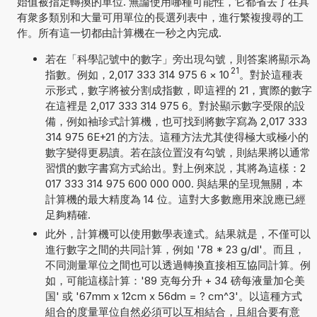
始值被指定轉換的單位. 無論使用哪種可能性，它都省去了在具
有衆多類別和大量可用單位的長選列表中，進行繁複搜尋的工
作。所有這一切都由計算機在一秒之內完成.
若在「科學記號中的數字」旁出現勾號，則答案將顯示為
21
指數。例如，2,017 333 314 975 6
×
10
。對於這種表
示形式，數字將被分割成指數，即這裡的 21，實際的數字
在這裡是 2,017 333 314 975 6。對於顯示數字受限的設
備，例如袖珍式計算機，也可找到將數字寫為 2,017 333
314 975 6E+21 的方法。這種方法尤其使得極大或極小的
數字變得更易讀。若在該位置沒有勾號，則結果將以通常
習慣的數字書寫方式給出。對上例來説，其將為這樣：2
017 333 314 975 600 000 000. 與結果的呈現無關，本
計算機的最大精度為 14 位。這對大多數應用來說應已經
足夠精確.
此外，計算機可以使用數學表達式。結果就是，不僅可以
進行數字之間的共同計算，例如 '78 * 23 g/dl'。而且，
不同測量單位之間也可以透過轉換直接相互協同計算。例
如，可能這樣計算：'89 克每分升 + 34 磅每液量加仑美
国' 或 '67mm x 12cm x 56dm = ? cm^3'。以這種方式
組合的度量單位自然必須可以互相結合，且組合要有意