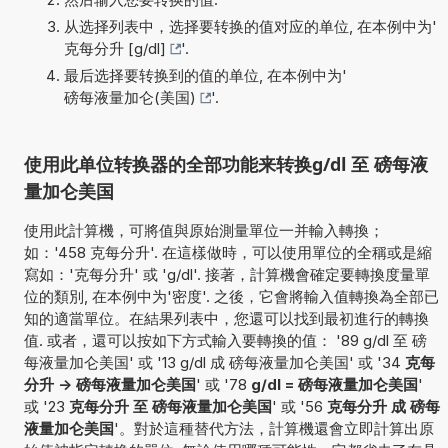
从选择列表中，选择要转换的值对应的单位, 在本例中为'
克每分升 [g/dl]
'.
最后选择要转换到的值的单位, 在本例中为'
磅每液量加仑(美国)
'.
使用此单位转换器的全部功能来转换g/dl 至 磅每液
量加仑美国
使用此計算機，可將值與原始測量單位一并輸入轉換；
如：'458 克每分升'. 在這樣做時，可以使用單位的全稱或是縮
寫如：'克每分升' 或 'g/dl'. 接著，計算機會確定要轉換度量單
位的類別, 在本例中为'密度'. 之後，它會將輸入值轉換為全部已
知的適當單位。在結果列表中，您還可以找到最初進行的轉換
值. 或者，還可以按如下方式輸入要轉換的值： '89 g/dl 至 磅
每液量加仑美国' 或 '13 g/dl 成 磅每液量加仑美国' 或 '34
克每
分升 -> 磅每液量加仑美国
' 或 '78
g/dl = 磅每液量加仑美国
'
或 '23
克每分升 至 磅每液量加仑美国
' 或 '56
克每分升 成 磅每
液量加仑美国
'。對於這種替代方法，計算機還會立即計算出原