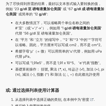
为了尽快得到所需的结果，最好以文本形式输入要转换的值，
例如 '23
g/dl 至 磅每液量加仑美国
' 或 '67
g/dl 成 磅每液量加
仑美国
' 或简单的 '12
g/dl
':
在大多数情况下，可以省略两个单位名称之间的
#'至'（或'='/'->'），例如用 '1
g/dl 磅每液量加仑美国
'
代替 '56 g/dl 至 磅每液量加仑美国'。
在 '平方 '和 '立方 '的缩写中，'^2 '和'^3 '中的'^'字符可
以省略。因此，平方厘米可以写成 cm2，而不是 cm^2。
希腊字母'µ'（= 微）可以用简单的'u'代替，例如用 uPa
代替 µPa。
可以写成 '1,91e5'，而不是 1,91 x 10^5。 'e'代表'指数'。
基礎算術操作： 括號, 乘法 (*, x), 제곱근 (√), 加法 (+), pi
(π), 減法 (-), 指數 (^) 和 除法 (/, :, ÷) 在此都允許使用
或: 通过选择列表使用计算器
从选择列表中选择正确的类别, 在本例中为'
密度
'.
然后输入您要转换的值.