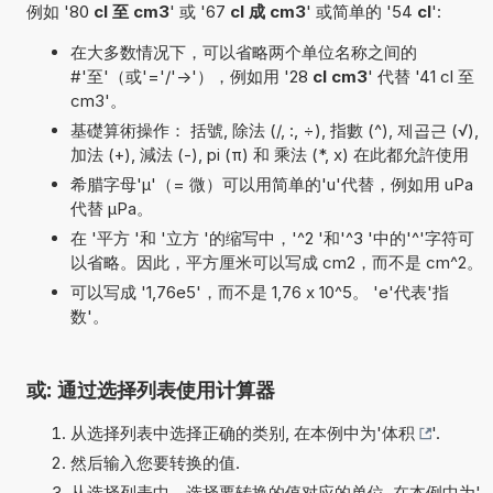
例如 '80
cl 至 cm3
' 或 '67
cl 成 cm3
' 或简单的 '54
cl
':
在大多数情况下，可以省略两个单位名称之间的
#'至'（或'='/'->'），例如用 '28
cl cm3
' 代替 '41 cl 至
cm3'。
基礎算術操作： 括號, 除法 (/, :, ÷), 指數 (^), 제곱근 (√),
加法 (+), 減法 (-), pi (π) 和 乘法 (*, x) 在此都允許使用
希腊字母'µ'（= 微）可以用简单的'u'代替，例如用 uPa
代替 µPa。
在 '平方 '和 '立方 '的缩写中，'^2 '和'^3 '中的'^'字符可
以省略。因此，平方厘米可以写成 cm2，而不是 cm^2。
可以写成 '1,76e5'，而不是 1,76 x 10^5。 'e'代表'指
数'。
或: 通过选择列表使用计算器
从选择列表中选择正确的类别, 在本例中为'
体积
'.
然后输入您要转换的值.
从选择列表中，选择要转换的值对应的单位, 在本例中为'