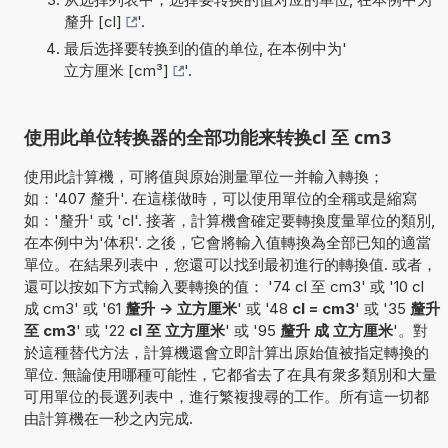
釐升 [cl]
'.
最后选择要转换到的值的单位, 在本例中为'
立方厘米 [cm³]
'.
使用此单位转换器的全部功能来转换cl 至 cm3
使用此計算機，可將值與原始測量單位一并輸入轉換；
如：'407 釐升'. 在這樣做時，可以使用單位的全稱或是縮寫
如：'釐升' 或 'cl'. 接著，計算機會確定要轉換度量單位的類別,
在本例中为'体积'. 之後，它會將輸入值轉換為全部已知的適當
單位。在結果列表中，您還可以找到最初進行的轉換值. 或者，
還可以按如下方式輸入要轉換的值： '74 cl 至 cm3' 或 '10 cl
成 cm3' 或 '61
釐升 -> 立方厘米
' 或 '48
cl = cm3
' 或 '35
釐升
至 cm3
' 或 '22
cl 至 立方厘米
' 或 '95
釐升 成 立方厘米
'。對
於這種替代方法，計算機還會立即計算出原始值被指定轉換的
單位. 無論使用哪種可能性，它都省去了在具有衆多類別和大量
可用單位的長選列表中，進行繁複搜尋的工作。所有這一切都
由計算機在一秒之內完成.