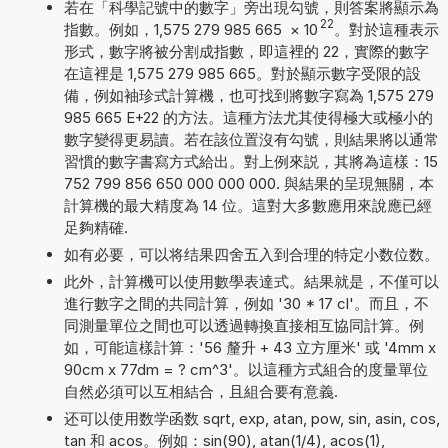
若在「科學記號中的數字」旁出現勾號，則答案將顯示為
22
指數。例如，1,575 279 985 665
×
10
。對於這種表示
形式，數字將被分割成指數，即這裡的 22，實際的數字
在這裡是 1,575 279 985 665。對於顯示數字受限的設
備，例如袖珍式計算機，也可找到將數字寫為 1,575 279
985 665 E+22 的方法。這種方法尤其使得極大或極小的
數字變得更易讀。若在該位置沒有勾號，則結果將以通常
習慣的數字書寫方式給出。對上例來説，其將為這樣：15
752 799 856 650 000 000 000. 與結果的呈現無關，本
計算機的最大精度為 14 位。這對大多數應用來說應已經
足夠精確.
如有必要，可以将结果四舍五入到合理的特定小数位数。
此外，計算機可以使用數學表達式。結果就是，不僅可以
進行數字之間的共同計算，例如 '30 * 17 cl'。而且，不
同測量單位之間也可以透過轉換直接相互協同計算。例
如，可能這樣計算：'56 釐升 + 43 立方厘米' 或 '4mm x
90cm x 77dm = ? cm^3'。以這種方式組合的度量單位
自然必須可以互相結合，且組合要有意義.
还可以使用数学函数 sqrt, exp, atan, pow, sin, asin, cos,
tan 和 acos。例如：sin(90), atan(1/4), acos(1),