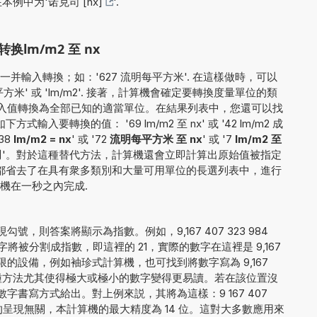
在本例中为'
诺克司 [nx]
'.
lm/m2 至 nx
并輸入轉換；如：'627 流明每平方米'. 在這樣做時，可以
' 或 'lm/m2'. 接著，計算機會確定要轉換度量單位的類
會將輸入值轉換為全部已知的適當單位。在結果列表中，您還可以找
入要轉換的值： '69 lm/m2 至 nx' 或 '42 lm/m2 成
'38
lm/m2 = nx
' 或 '72
流明每平方米 至 nx
' 或 '7
lm/m2 至
司
'。對於這種替代方法，計算機還會立即計算出原始值被指定
它都省去了在具有衆多類別和大量可用單位的長選列表中，進行
機在一秒之內完成.
。
，則答案將顯示為指數。例如，9,167 407 323 984
將被分割成指數，即這裡的 21，實際的數字在這裡是 9,167
字受限的設備，例如袖珍式計算機，也可找到將數字寫為 9,167
的方法。這種方法尤其使得極大或極小的數字變得更易讀。若在該位置沒
字書寫方式給出。對上例來説，其將為這樣：9 167 407
0. 與結果的呈現無關，本計算機的最大精度為 14 位。這對大多數應用來