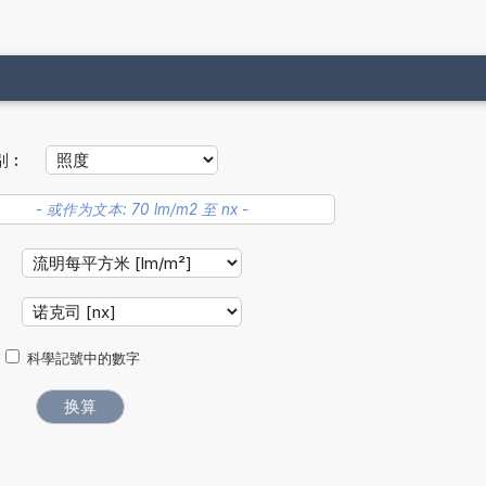
别︰
：
︰
科學記號中的數字