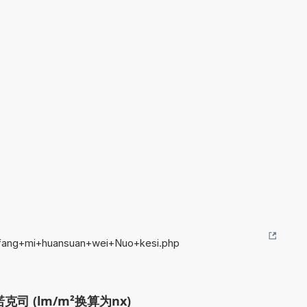
gfang+mi+huansuan+wei+Nuo+kesi.php
司 (lm/m²换算为nx)