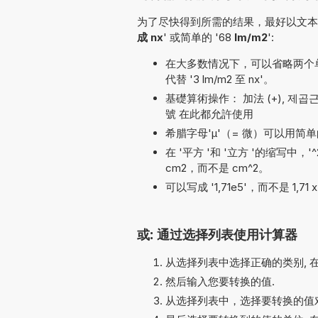
为了尽快得到所需的结果，最好以文本形
成 nx
' 或简单的 '68
lm/m2
':
在大多数情况下，可以省略两个单位名
代替 '3 lm/m2 至 nx'。
基礎算術操作： 加法 (+), 제곱근 (√), 乘
號 在此都允許使用
希腊字母'µ'（= 微）可以用简单的
在 '平方 '和 '立方 '的缩写中，
cm2，而不是 cm^2。
可以写成 '1,71e5'，而不是 1,71 
或: 通过选择列表使用计算器
从选择列表中选择正确的类别, 
然后输入您要转换的值.
从选择列表中，选择要转换的值对