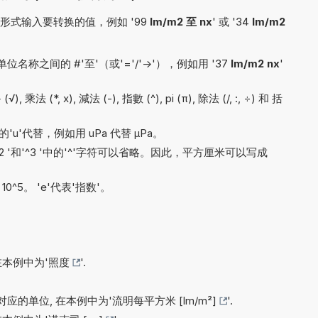
式输入要转换的值，例如 '99
lm/m2 至 nx
' 或 '34
lm/m2
称之间的 #'至'（或'='/'->'），例如用 '37
lm/m2 nx
'
法 (*, x), 減法 (-), 指數 (^), pi (π), 除法 (/, :, ÷) 和 括
'u'代替，例如用 uPa 代替 µPa。
'^2 '和'^3 '中的'^'字符可以省略。因此，平方厘米可以写成
x 10^5。 'e'代表'指数'。
在本例中为'
照度
'.
应的单位, 在本例中为'
流明每平方米 [lm/m²]
'.