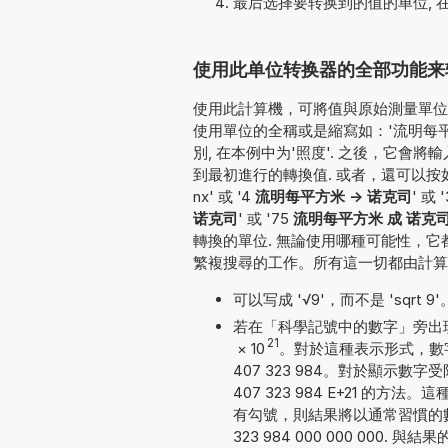
最后选择要转换到的值的单位, 
使用此单位转换器的全部功能来转换
使用此計算機，可將值與原始測量單位一
使用單位的全稱或是縮寫如：'流明每平方米
別, 在本例中为'照度'. 之後，它
到最初進行的轉換值. 或者，還可以按如下方式輸
nx' 或 '4
流明每平方米 -> 诺克司
' 或 
诺克司
' 或 '75
流明每平方米 成 诺克
轉換的單位. 無論使用哪種可能性，
繁複搜尋的工作。所有這一切都由計算
可以写成 '√9'，而不是 'sqrt 9'
若在「科學記號中的數字」旁出現勾號
21
×
10
。對於這種表示形式，數字
407 323 984。對於顯示數
407 323 984 E+21 
有勾號，則結果將以通常習慣的數
323 984 000 000 00