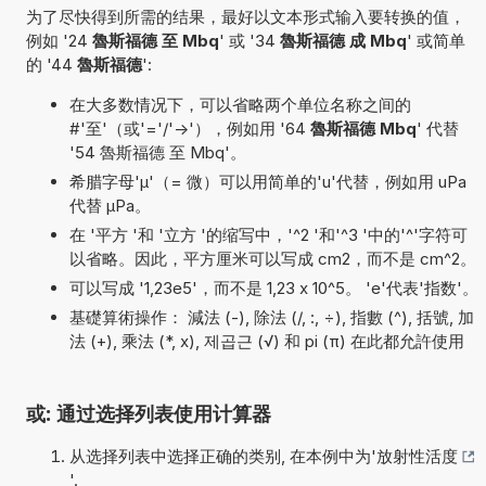
为了尽快得到所需的结果，最好以文本形式输入要转换的值，
例如 '24
魯斯福德 至 Mbq
' 或 '34
魯斯福德 成 Mbq
' 或简单
的 '44
魯斯福德
':
在大多数情况下，可以省略两个单位名称之间的
#'至'（或'='/'->'），例如用 '64
魯斯福德 Mbq
' 代替
'54 魯斯福德 至 Mbq'。
希腊字母'µ'（= 微）可以用简单的'u'代替，例如用 uPa
代替 µPa。
在 '平方 '和 '立方 '的缩写中，'^2 '和'^3 '中的'^'字符可
以省略。因此，平方厘米可以写成 cm2，而不是 cm^2。
可以写成 '1,23e5'，而不是 1,23 x 10^5。 'e'代表'指数'。
基礎算術操作： 減法 (-), 除法 (/, :, ÷), 指數 (^), 括號, 加
法 (+), 乘法 (*, x), 제곱근 (√) 和 pi (π) 在此都允許使用
或: 通过选择列表使用计算器
从选择列表中选择正确的类别, 在本例中为'
放射性活度
'.