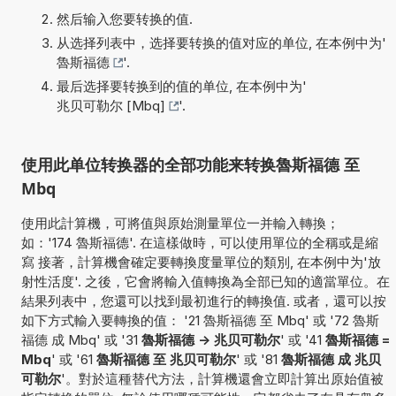
然后输入您要转换的值.
从选择列表中，选择要转换的值对应的单位, 在本例中为'
魯斯福德
'.
最后选择要转换到的值的单位, 在本例中为'
兆贝可勒尔 [Mbq]
'.
使用此单位转换器的全部功能来转换魯斯福德 至
Mbq
使用此計算機，可將值與原始測量單位一并輸入轉換；
如：'174 魯斯福德'. 在這樣做時，可以使用單位的全稱或是縮
寫 接著，計算機會確定要轉換度量單位的類別, 在本例中为'放
射性活度'. 之後，它會將輸入值轉換為全部已知的適當單位。在
結果列表中，您還可以找到最初進行的轉換值. 或者，還可以按
如下方式輸入要轉換的值： '21 魯斯福德 至 Mbq' 或 '72 魯斯
福德 成 Mbq' 或 '31
魯斯福德 -> 兆贝可勒尔
' 或 '41
魯斯福德 =
Mbq
' 或 '61
魯斯福德 至 兆贝可勒尔
' 或 '81
魯斯福德 成 兆贝
可勒尔
'。對於這種替代方法，計算機還會立即計算出原始值被