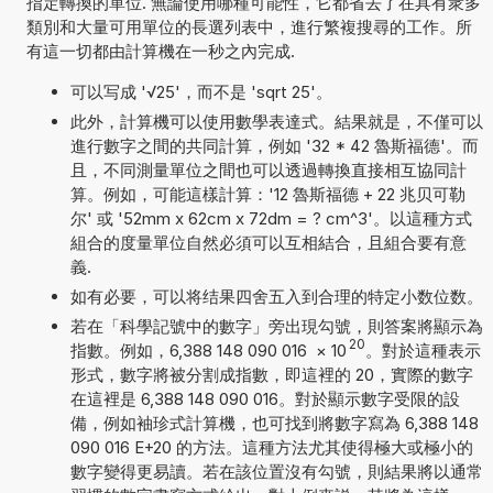
指定轉換的單位. 無論使用哪種可能性，它都省去了在具有衆多
類別和大量可用單位的長選列表中，進行繁複搜尋的工作。所
有這一切都由計算機在一秒之內完成.
可以写成 '√25'，而不是 'sqrt 25'。
此外，計算機可以使用數學表達式。結果就是，不僅可以
進行數字之間的共同計算，例如 '32 * 42 魯斯福德'。而
且，不同測量單位之間也可以透過轉換直接相互協同計
算。例如，可能這樣計算：'12 魯斯福德 + 22 兆贝可勒
尔' 或 '52mm x 62cm x 72dm = ? cm^3'。以這種方式
組合的度量單位自然必須可以互相結合，且組合要有意
義.
如有必要，可以将结果四舍五入到合理的特定小数位数。
若在「科學記號中的數字」旁出現勾號，則答案將顯示為
20
指數。例如，6,388 148 090 016
×
10
。對於這種表示
形式，數字將被分割成指數，即這裡的 20，實際的數字
在這裡是 6,388 148 090 016。對於顯示數字受限的設
備，例如袖珍式計算機，也可找到將數字寫為 6,388 148
090 016 E+20 的方法。這種方法尤其使得極大或極小的
數字變得更易讀。若在該位置沒有勾號，則結果將以通常