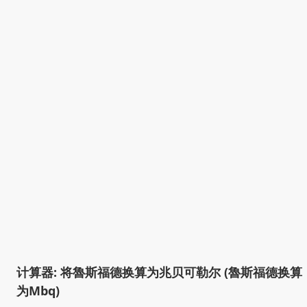
计算器: 将魯斯福德换算为兆贝可勒尔 (魯斯福德换算
为Mbq)