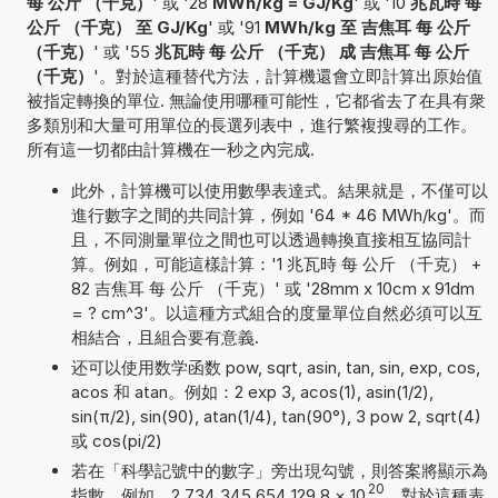
每 公斤 （千克）
' 或 '28
MWh/kg = GJ/Kg
' 或 '10
兆瓦時 每
公斤 （千克） 至 GJ/Kg
' 或 '91
MWh/kg 至 吉焦耳 每 公斤
（千克）
' 或 '55
兆瓦時 每 公斤 （千克） 成 吉焦耳 每 公斤
（千克）
'。對於這種替代方法，計算機還會立即計算出原始值
被指定轉換的單位. 無論使用哪種可能性，它都省去了在具有衆
多類別和大量可用單位的長選列表中，進行繁複搜尋的工作。
所有這一切都由計算機在一秒之內完成.
此外，計算機可以使用數學表達式。結果就是，不僅可以
進行數字之間的共同計算，例如 '64 * 46 MWh/kg'。而
且，不同測量單位之間也可以透過轉換直接相互協同計
算。例如，可能這樣計算：'1 兆瓦時 每 公斤 （千克） +
82 吉焦耳 每 公斤 （千克）' 或 '28mm x 10cm x 91dm
= ? cm^3'。以這種方式組合的度量單位自然必須可以互
相結合，且組合要有意義.
还可以使用数学函数 pow, sqrt, asin, tan, sin, exp, cos,
acos 和 atan。例如：2 exp 3, acos(1), asin(1/2),
sin(π/2), sin(90), atan(1/4), tan(90°), 3 pow 2, sqrt(4)
或 cos(pi/2)
若在「科學記號中的數字」旁出現勾號，則答案將顯示為
20
指數。例如，2,734 345 654 129 8
×
10
。對於這種表