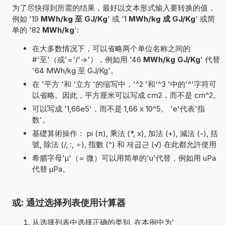
为了尽快得到所需的结果，最好以文本形式输入要转换的值，
例如 '19
MWh/kg 至 GJ/Kg
' 或 '1
MWh/kg 成 GJ/Kg
' 或简
单的 '82
MWh/kg
':
在大多数情况下，可以省略两个单位名称之间的
#'至'（或'='/'->'），例如用 '46
MWh/kg GJ/Kg
' 代替
'64 MWh/kg 至 GJ/Kg'。
在 '平方 '和 '立方 '的缩写中，'^2 '和'^3 '中的'^'字符可
以省略。因此，平方厘米可以写成 cm2，而不是 cm^2。
可以写成 '1,66e5'，而不是 1,66 x 10^5。 'e'代表'指
数'。
基礎算術操作： pi (π), 乘法 (*, x), 加法 (+), 減法 (-), 括
號, 除法 (/, :, ÷), 指數 (^) 和 제곱근 (√) 在此都允許使用
希腊字母'µ'（= 微）可以用简单的'u'代替，例如用 uPa
代替 µPa。
或: 通过选择列表使用计算器
从选择列表中选择正确的类别, 在本例中为'