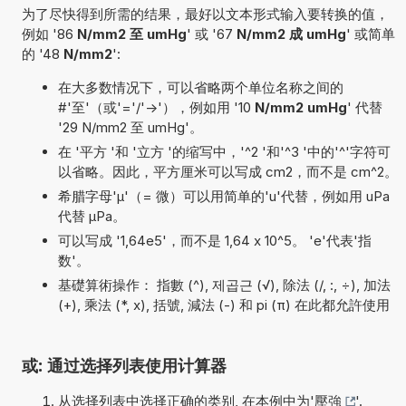
为了尽快得到所需的结果，最好以文本形式输入要转换的值，
例如 '86
N/mm2 至 umHg
' 或 '67
N/mm2 成 umHg
' 或简单
的 '48
N/mm2
':
在大多数情况下，可以省略两个单位名称之间的
#'至'（或'='/'->'），例如用 '10
N/mm2 umHg
' 代替
'29 N/mm2 至 umHg'。
在 '平方 '和 '立方 '的缩写中，'^2 '和'^3 '中的'^'字符可
以省略。因此，平方厘米可以写成 cm2，而不是 cm^2。
希腊字母'µ'（= 微）可以用简单的'u'代替，例如用 uPa
代替 µPa。
可以写成 '1,64e5'，而不是 1,64 x 10^5。 'e'代表'指
数'。
基礎算術操作： 指數 (^), 제곱근 (√), 除法 (/, :, ÷), 加法
(+), 乘法 (*, x), 括號, 減法 (-) 和 pi (π) 在此都允許使用
或: 通过选择列表使用计算器
从选择列表中选择正确的类别, 在本例中为'
壓強
'.