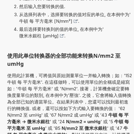
然后输入您要转换的值.
从选择列表中，选择要转换的值对应的单位, 在本例中为'
牛頓 每 平方毫米 [N/mm²]
'.
最后选择要转换到的值的单位, 在本例中为'
微米水銀柱 [µmHg]
'.
使用此单位转换器的全部功能来转换N/mm2 至
umHg
使用此計算機，可將值與原始測量單位一并輸入轉換；如：'152
牛頓 每 平方毫米'. 在這樣做時，可以使用單位的全稱或是縮寫
如：'牛頓 每 平方毫米' 或 'N/mm2'. 接著，計算機會確定要轉
換度量單位的類別, 在本例中为'壓強'. 之後，它會將輸入值轉換
為全部已知的適當單位。在結果列表中，您還可以找到最初進
行的轉換值. 或者，還可以按如下方式輸入要轉換的值： '62
N/mm2 至 umHg' 或 '67 N/mm2 成 umHg' 或 '43
牛頓 每 平
方毫米 -> 微米水銀柱
' 或 '24
N/mm2 = umHg
' 或 '5
牛頓 每
平方毫米 至 umHg
' 或 '85
N/mm2 至 微米水銀柱
' 或 '47
牛