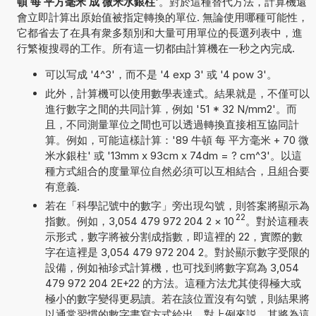
頓 每 平方毫米 成 微米水銀柱
'。對於這種替代方法，計算機還
會立即計算出原始值被指定轉換的單位. 無論使用哪種可能性，
它都省去了在具有衆多類別和大量可用單位的長選列表中，進
行繁複搜尋的工作。所有這一切都由計算機在一秒之內完成.
可以写成 '4^3'，而不是 '4 exp 3' 或 '4 pow 3'。
此外，計算機可以使用數學表達式。結果就是，不僅可以
進行數字之間的共同計算，例如 '51 * 32 N/mm2'。而
且，不同測量單位之間也可以透過轉換直接相互協同計
算。例如，可能這樣計算：'89 牛頓 每 平方毫米 + 70 微
米水銀柱' 或 '13mm x 93cm x 74dm = ? cm^3'。以這
種方式組合的度量單位自然必須可以互相結合，且組合要
有意義.
若在「科學記號中的數字」旁出現勾號，則答案將顯示為
22
指數。例如，3,054 479 972 204 2
×
10
。對於這種表
示形式，數字將被分割成指數，即這裡的 22，實際的數
字在這裡是 3,054 479 972 204 2。對於顯示數字受限的
設備，例如袖珍式計算機，也可找到將數字寫為 3,054
479 972 204 2E+22 的方法。這種方法尤其使得極大或
極小的數字變得更易讀。若在該位置沒有勾號，則結果將
以通常習慣的數字書寫方式給出。對上例來説，其將為這