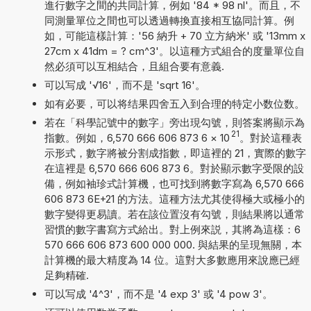
進行數字之間的共同計算，例如 '84 * 98 nl'。而且，不
同測量單位之間也可以透過轉換直接相互協同計算。例
如，可能這樣計算：'56 納升 + 70 立方納米' 或 '13mm x
27cm x 41dm = ? cm^3'。以這種方式組合的度量單位自
然必須可以互相結合，且組合要有意義.
可以写成 '√16'，而不是 'sqrt 16'。
如有必要，可以将结果四舍五入到合理的特定小数位数。
若在「科學記號中的數字」旁出現勾號，則答案將顯示為
21
指數。例如，6,570 666 606 873 6
×
10
。對於這種表
示形式，數字將被分割成指數，即這裡的 21，實際的數字
在這裡是 6,570 666 606 873 6。對於顯示數字受限的設
備，例如袖珍式計算機，也可找到將數字寫為 6,570 666
606 873 6E+21 的方法。這種方法尤其使得極大或極小的
數字變得更易讀。若在該位置沒有勾號，則結果將以通常
習慣的數字書寫方式給出。對上例來説，其將為這樣：6
570 666 606 873 600 000 000. 與結果的呈現無關，本
計算機的最大精度為 14 位。這對大多數應用來說應已經
足夠精確.
可以写成 '4^3'，而不是 '4 exp 3' 或 '4 pow 3'。