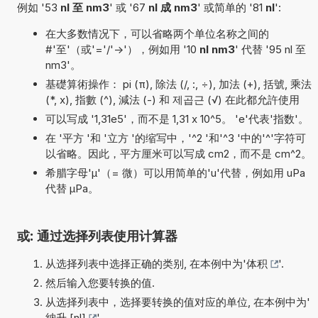
例如 '53
nl 至 nm3
' 或 '67
nl 成 nm3
' 或简单的 '81
nl
':
在大多数情况下，可以省略两个单位名称之间的
#'至'（或'='/'->'），例如用 '10
nl nm3
' 代替 '95 nl 至
nm3'。
基礎算術操作： pi (π), 除法 (/, :, ÷), 加法 (+), 括號, 乘法
(*, x), 指數 (^), 減法 (-) 和 제곱근 (√) 在此都允許使用
可以写成 '1,31e5'，而不是 1,31 x 10^5。 'e'代表'指数'。
在 '平方 '和 '立方 '的缩写中，'^2 '和'^3 '中的'^'字符可
以省略。因此，平方厘米可以写成 cm2，而不是 cm^2。
希腊字母'µ'（= 微）可以用简单的'u'代替，例如用 uPa
代替 µPa。
或: 通过选择列表使用计算器
从选择列表中选择正确的类别, 在本例中为'
体积
'.
然后输入您要转换的值.
从选择列表中，选择要转换的值对应的单位, 在本例中为'
納升 [nl]
'.