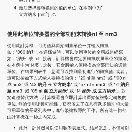
最后选择要转换到的值的单位, 在本例中为'
立方納米 [nm³]
'.
使用此单位转换器的全部功能来转换nl 至 nm3
使用此計算機，可將值與原始測量單位一并輸入轉換；
如：'866 納升'. 在這樣做時，可以使用單位的全稱或是縮寫
如：'納升' 或 'nl'. 接著，計算機會確定要轉換度量單位的類別,
在本例中为'体积'. 之後，它會將輸入值轉換為全部已知的適當
單位。在結果列表中，您還可以找到最初進行的轉換值. 或者，
還可以按如下方式輸入要轉換的值： '29 nl 至 nm3' 或 '100 nl
成 nm3' 或 '43
納升 -> 立方納米
' 或 '57
nl = nm3
' 或 '71
納升
至 nm3
' 或 '85
nl 至 立方納米
' 或 '14
納升 成 立方納米
'。對
於這種替代方法，計算機還會立即計算出原始值被指定轉換的
單位. 無論使用哪種可能性，它都省去了在具有衆多類別和大量
可用單位的長選列表中，進行繁複搜尋的工作。所有這一切都
由計算機在一秒之內完成.
此外，計算機可以使用數學表達式。結果就是，不僅可以