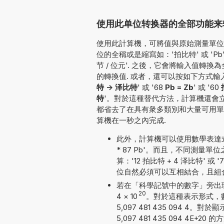
使用此单位转换器的全部功能来转换
使用此計算機，可將值與原始測量單位一
位的全稱或是縮寫如：'拍比特' 或 'P
节 / 位元'. 之後，它會將輸入值
的轉換值. 或者，還可以按如下方式輸入要轉換的值
特 -> 泽比特
' 或 '68
Pb = Zb
' 或 '60
特
'。對於這種替代方法，計算機還會
都省去了在具有衆多類別和大量可用單
算機在一秒之內完成.
此外，計算機可以使用數學表達式
* 87 Pb'。而且，不同測
算：'12 拍比特 + 4 泽比特' 或 
位自然必須可以互相結合，且組
若在「科學記號中的數字」旁出現勾號
20
4
×
10
。對於這種表示形式，
5,097 481 435 094
5,097 481 435 094 