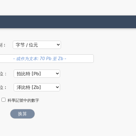
别︰
位：
位︰
科學記號中的數字