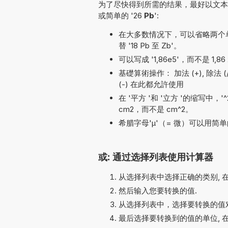
为了尽快得到所需的结果，最好以文本形
或简单的 '26
Pb
':
在大多数情况下，可以省略两个单位名称
替 '18 Pb 至 Zb'。
可以写成 '1,86e5'，而不是 1,86 
基礎算術操作： 加法 (+), 除法 (/, :,
(-) 在此都允許使用
在 '平方 '和 '立方 '的缩写中，
cm2，而不是 cm^2。
希腊字母'µ'（= 微）可以用简单的
或: 通过选择列表使用计算器
从选择列表中选择正确的类别, 
然后输入您要转换的值.
从选择列表中，选择要转换的值对
最后选择要转换到的值的单位, 