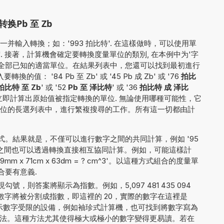
Pb 至 Zb
并輸入轉換；如：'993 拍比特'. 在這樣做時，可以使用單
b'. 接著，計算機會確定要轉換度量單位的類別, 在本例中为'字
轉換為全部已知的適當單位。在結果列表中，您還可以找到最初進行
： '84 Pb 至 Zb' 或 '45 Pb 成 Zb' 或 '76
拍比
拍比特 至 Zb
' 或 '52
Pb 至 泽比特
' 或 '36
拍比特 成 泽比
立即計算出原始值被指定轉換的單位. 無論使用哪種可能性，它
位的長選列表中，進行繁複搜尋的工作。所有這一切都由計
。結果就是，不僅可以進行數字之間的共同計算，例如 '95
量單位之間也可以透過轉換直接相互協同計算。例如，可能這樣計
'79mm x 71cm x 63dm = ? cm^3'。以這種方式組合的度量單
合要有意義.
，則答案將顯示為指數。例如，5,097 481 435 094
數字將被分割成指數，即這裡的 20，實際的數字在這裡是
 4。對於顯示數字受限的設備，例如袖珍式計算機，也可找到將數字寫為
4E+20 的方法。這種方法尤其使得極大或極小的數字變得更易讀。若在