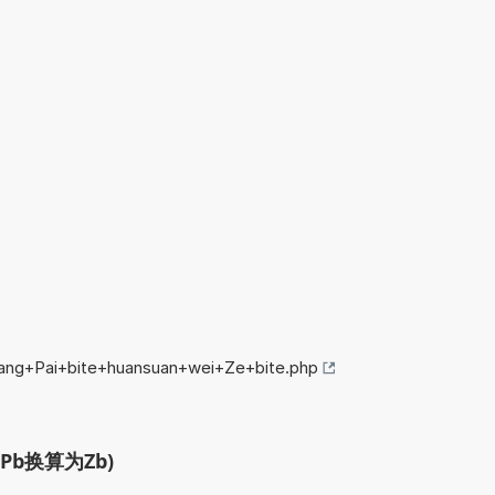
jiang+Pai+bite+huansuan+wei+Ze+bite.php
Pb换算为Zb)