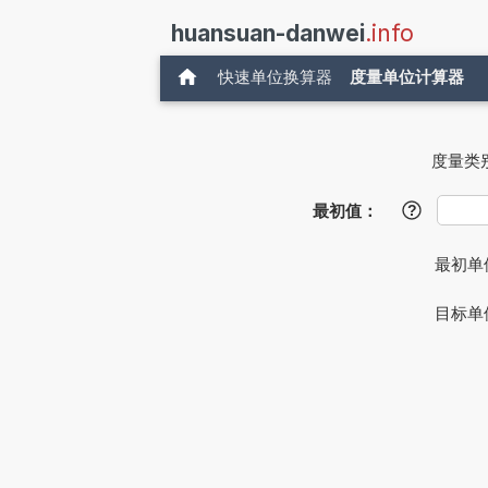
huansuan-danwei
.info
快速单位换算器
度量单位计算器
度量类
最初值：
?
最初单
目标单