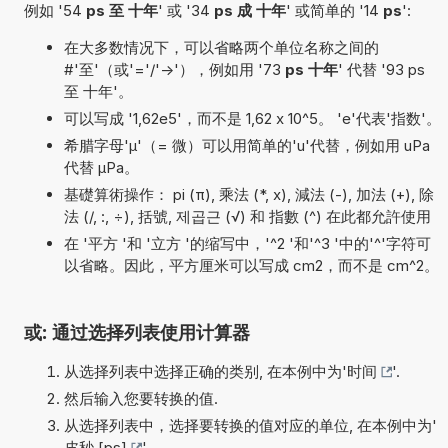
例如 '54
ps 至 十年
' 或 '34
ps 成 十年
' 或简单的 '14
ps
':
在大多数情况下，可以省略两个单位名称之间的
#'至'（或'='/'->'），例如用 '73
ps 十年
' 代替 '93 ps
至 十年'。
可以写成 '1,62e5'，而不是 1,62 x 10^5。 'e'代表'指数'。
希腊字母'µ'（= 微）可以用简单的'u'代替，例如用 uPa
代替 µPa。
基礎算術操作： pi (π), 乘法 (*, x), 減法 (-), 加法 (+), 除
法 (/, :, ÷), 括號, 제곱근 (√) 和 指數 (^) 在此都允許使用
在 '平方 '和 '立方 '的缩写中，'^2 '和'^3 '中的'^'字符可
以省略。因此，平方厘米可以写成 cm2，而不是 cm^2。
或: 通过选择列表使用计算器
从选择列表中选择正确的类别, 在本例中为'
时间
'.
然后输入您要转换的值.
从选择列表中，选择要转换的值对应的单位, 在本例中为'
皮秒 [ps]
'.