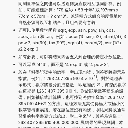
同測量單位之間也可以透過轉換直接相互協同計算。例
如，可能這樣計算：'78 皮秒 + 58 十年' 或 '97mm x
77cm x 57dm = ? cm^3'。以這種方式組合的度量單位
自然必須可以互相結合，且組合要有意義.
还可以使用数学函数 sqrt, exp, asin, pow, sin, cos,
acos, atan 和 tan。例如：acos(1), sin(π/2), atan(1/4), 3
pow 2, sin(90), tan(90°), sqrt(4), cos(pi/2), asin(1/2)
或 2 exp 3
如有必要，可以将结果四舍五入到合理的特定小数位数。
可以写成 '4^3'，而不是 '4 exp 3' 或 '4 pow 3'。
若在「科學記號中的數字」旁出現勾號，則答案將顯示為
21
指數。例如，1,263 407 395 910 4
×
10
。對於這種表
示形式，數字將被分割成指數，即這裡的 21，實際的數字
在這裡是 1,263 407 395 910 4。對於顯示數字受限的設
備，例如袖珍式計算機，也可找到將數字寫為 1,263 407
395 910 4E+21 的方法。這種方法尤其使得極大或極小的
數字變得更易讀。若在該位置沒有勾號，則結果將以通常
習慣的數字書寫方式給出。對上例來説，其將為這樣：1
263 407 395 910 400 000 000. 與結果的呈現無關，本