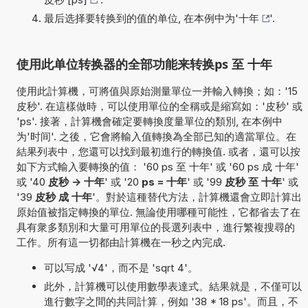
最后选择要转换到的值的单位, 在本例中为'
十年
'.
使用此单位转换器的全部功能来转换ps 至 十年
使用此計算機，可將值與原始測量單位一并輸入轉換；如：'15
皮秒'. 在這樣做時，可以使用單位的全稱或是縮寫如：'皮秒' 或
'ps'. 接著，計算機會確定要轉換度量單位的類別, 在本例中
为'时间'. 之後，它會將輸入值轉換為全部已知的適當單位。在
結果列表中，您還可以找到最初進行的轉換值. 或者，還可以按
如下方式輸入要轉換的值： '60 ps 至 十年' 或 '60 ps 成 十年'
或 '40
皮秒 -> 十年
' 或 '20
ps = 十年
' 或 '99
皮秒 至 十年
' 或
'39
皮秒 成 十年
'。對於這種替代方法，計算機還會立即計算出
原始值被指定轉換的單位. 無論使用哪種可能性，它都省去了在
具有衆多類別和大量可用單位的長選列表中，進行繁複搜尋的
工作。所有這一切都由計算機在一秒之內完成.
可以写成 '√4'，而不是 'sqrt 4'。
此外，計算機可以使用數學表達式。結果就是，不僅可以
進行數字之間的共同計算，例如 '38 * 18 ps'。而且，不