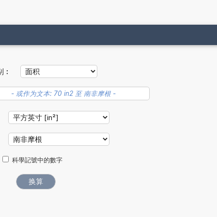
别︰
：
︰
科學記號中的數字