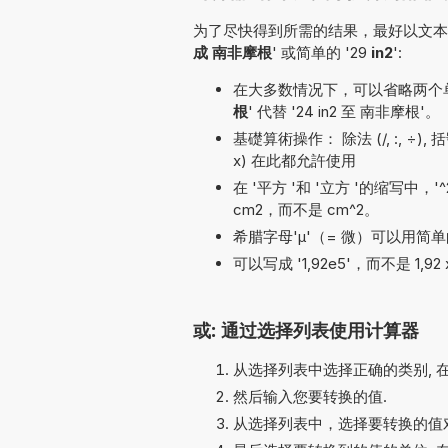
为了尽快得到所需的结果，最好以文本形
成 南非摩根
' 或简单的 '29
in2
':
在大多数情况下，可以省略两个单位名称
根
' 代替 '24 in2 至 南非摩根'。
基礎算術操作： 除法 (/, :, ÷), 括號, 
x) 在此都允許使用
在 '平方 '和 '立方 '的缩写中，
cm2，而不是 cm^2。
希腊字母'µ'（= 微）可以用简单的
可以写成 '1,92e5'，而不是 1,92 
或: 通过选择列表使用计算器
从选择列表中选择正确的类别, 
然后输入您要转换的值.
从选择列表中，选择要转换的值对