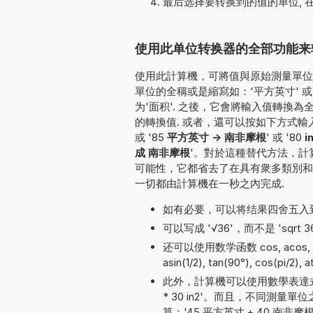
最后选择要转换到的值的单位, 
使用此单位转换器的全部功能来转
使用此計算機，可將值與原始測量單位一
單位的全稱或是縮寫如：'平方英寸' 或 
为'面积'. 之後，它會將輸入值轉換
的轉換值. 或者，還可以按如下方式輸入要轉換的
或 '85
平方英寸 -> 南非摩根
' 或 '80
i
成 南非摩根
'。對於這種替代方法，計
可能性，它都省去了在具有衆多類別和
一切都由計算機在一秒之內完成.
如有必要，可以将结果四舍五入
可以写成 '√36'，而不是 'sqrt 3
还可以使用数学函数 cos, acos, exp, 
asin(1/2), tan(90°), cos(pi/2), 
此外，計算機可以使用數學表達式
* 30 in2'。而且，不同測
算：'45 平方英寸 + 40 南非摩根'