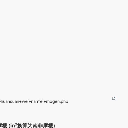
n+huansuan+wei+nanfei+mogen.php
 (in²换算为南非摩根)