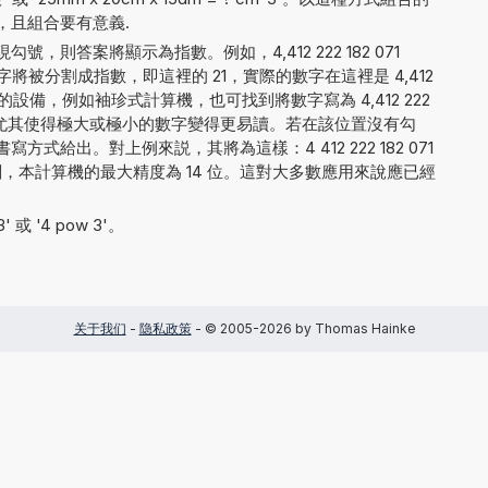
，且組合要有意義.
，則答案將顯示為指數。例如，4,412 222 182 071
將被分割成指數，即這裡的 21，實際的數字在這裡是 4,412
受限的設備，例如袖珍式計算機，也可找到將數字寫為 4,412 222
。這種方法尤其使得極大或極小的數字變得更易讀。若在該位置沒有勾
式給出。對上例來説，其將為這樣：4 412 222 182 071
呈現無關，本計算機的最大精度為 14 位。這對大多數應用來說應已經
 或 '4 pow 3'。
关于我们
-
隐私政策
- © 2005-2026 by Thomas Hainke