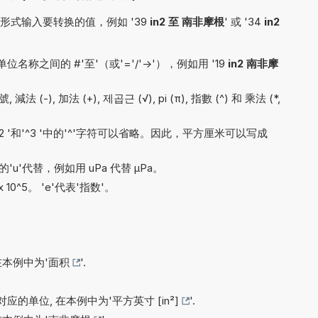
式输入要转换的值，例如 '39
in2 至 南非摩根
' 或 '34
in2
之间的 #'至'（或'='/'->'），例如用 '19
in2 南非摩
減法 (-), 加法 (+), 제곱근 (√), pi (π), 指數 (^) 和 乘法 (*,
'^2 '和'^3 '中的'^'字符可以省略。因此，平方厘米可以写成
'u'代替，例如用 uPa 代替 µPa。
x 10^5。 'e'代表'指数'。
在本例中为'
面积
'.
应的单位, 在本例中为'
平方英寸 [in²]
'.