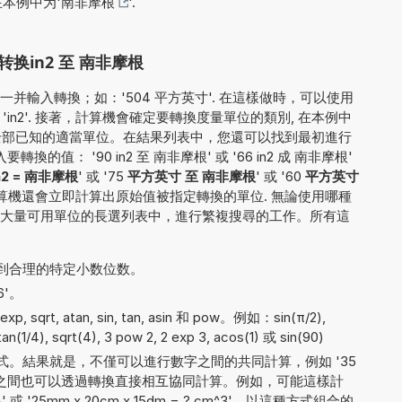
在本例中为'
南非摩根
'.
换in2 至 南非摩根
并輸入轉換；如：'504 平方英寸'. 在這樣做時，可以使用
'in2'. 接著，計算機會確定要轉換度量單位的類別, 在本例中
為全部已知的適當單位。在結果列表中，您還可以找到最初進行
值： '90 in2 至 南非摩根' 或 '66 in2 成 南非摩根'
n2 = 南非摩根
' 或 '75
平方英寸 至 南非摩根
' 或 '60
平方英寸
算機還會立即計算出原始值被指定轉換的單位. 無論使用哪種
大量可用單位的長選列表中，進行繁複搜尋的工作。所有這
到合理的特定小数位数。
6'。
sqrt, atan, sin, tan, asin 和 pow。例如：sin(π/2),
atan(1/4), sqrt(4), 3 pow 2, 2 exp 3, acos(1) 或 sin(90)
。結果就是，不僅可以進行數字之間的共同計算，例如 '35
量單位之間也可以透過轉換直接相互協同計算。例如，可能這樣計
 或 '25mm x 20cm x 15dm = ? cm^3'。以這種方式組合的