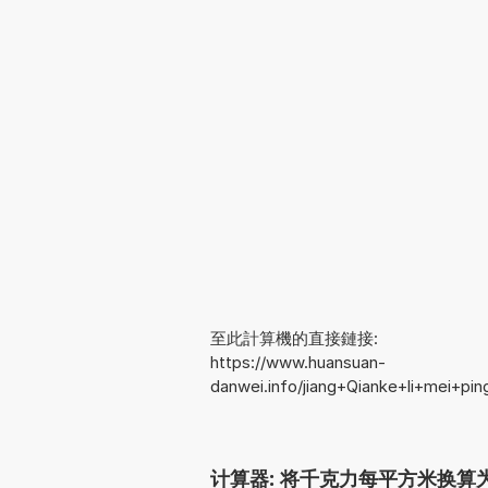
至此計算機的直接鏈接:
https://www.huansuan-
danwei.info/jiang+Qianke+li+mei+p
计算器: 将千克力每平方米换算为千