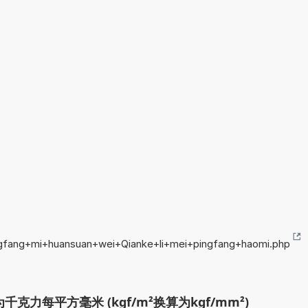
ingfang+mi+huansuan+wei+Qianke+li+mei+pingfang+haomi.php
克力每平方毫米 (kgf/m²换算为kgf/mm²)