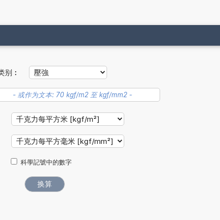
类别︰
：
︰
科學記號中的數字