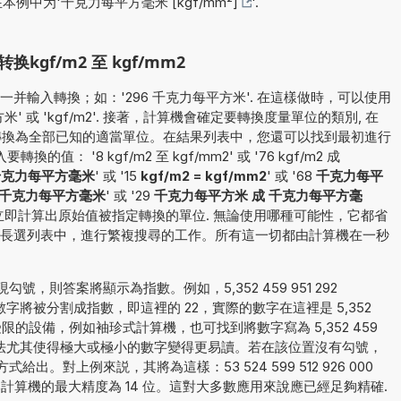
在本例中为'
千克力每平方毫米 [kgf/mm²]
'.
gf/m2 至 kgf/mm2
并輸入轉換；如：'296 千克力每平方米'. 在這樣做時，可以使用
 或 'kgf/m2'. 接著，計算機會確定要轉換度量單位的類別, 在
值轉換為全部已知的適當單位。在結果列表中，您還可以找到最初進行
： '8 kgf/m2 至 kgf/mm2' 或 '76 kgf/m2 成
 千克力每平方毫米
' 或 '15
kgf/m2 = kgf/mm2
' 或 '68
千克力每平
 至 千克力每平方毫米
' 或 '29
千克力每平方米 成 千克力每平方毫
立即計算出原始值被指定轉換的單位. 無論使用哪種可能性，它都省
長選列表中，進行繁複搜尋的工作。所有這一切都由計算機在一秒
，則答案將顯示為指數。例如，5,352 459 951 292
字將被分割成指數，即這裡的 22，實際的數字在這裡是 5,352
數字受限的設備，例如袖珍式計算機，也可找到將數字寫為 5,352 459
法。這種方法尤其使得極大或極小的數字變得更易讀。若在該位置沒有勾號，
。對上例來説，其將為這樣：53 524 599 512 926 000
關，本計算機的最大精度為 14 位。這對大多數應用來說應已經足夠精確.