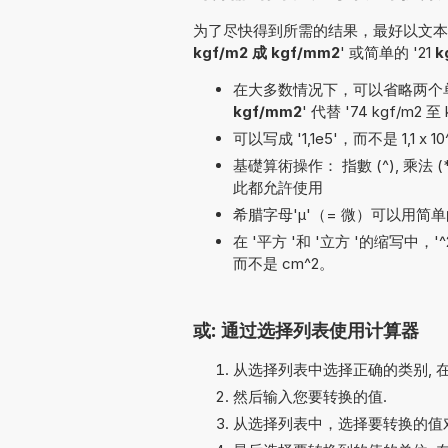
为了尽快得到所需的结果，最好以文本形
kgf/m2 成 kgf/mm2
' 或简单的 '21
k
在大多数情况下，可以省略两个单位名
kgf/mm2
' 代替 '74 kgf/m2 至
可以写成 '1,1e5'，而不是 1,1 x 
基礎算術操作： 指數 (^), 乘法 (*, x),
此都允許使用
希腊字母'µ'（= 微）可以用简单的
在 '平方 '和 '立方 '的缩写中，
而不是 cm^2。
或: 通过选择列表使用计算器
从选择列表中选择正确的类别, 
然后输入您要转换的值.
从选择列表中，选择要转换的值对