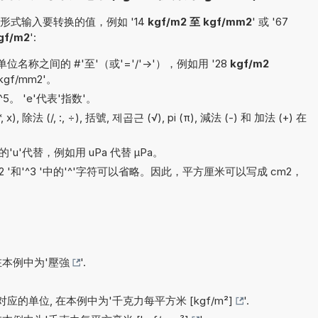
式输入要转换的值，例如 '14
kgf/m2 至 kgf/mm2
' 或 '67
gf/m2
':
称之间的 #'至'（或'='/'->'），例如用 '28
kgf/m2
 kgf/mm2'。
10^5。 'e'代表'指数'。
 除法 (/, :, ÷), 括號, 제곱근 (√), pi (π), 減法 (-) 和 加法 (+) 在
'u'代替，例如用 uPa 代替 µPa。
'^2 '和'^3 '中的'^'字符可以省略。因此，平方厘米可以写成 cm2，
在本例中为'
壓強
'.
应的单位, 在本例中为'
千克力每平方米 [kgf/m²]
'.