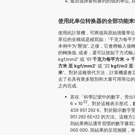
最后选择要转换到的值的单位, 
使用此单位转换器的全部功能来转换k
使用此計算機，可將值與原始測量單位一
單位的全稱或是縮寫如：'千克力每平方米'
本例中为'壓強'. 之後，它會將輸入
的轉換值. 或者，還可以按如下方式輸入要轉換的值
kgf/mm2' 或 '61
千克力每平方米 ->
方米 至 kgf/mm2
' 或 '22
kgf/m2
米
'。對於這種替代方法，計算機還會
去了在具有衆多類別和大量可用單位的
之內完成.
若在「科學記號中的數字」旁出現勾號
22
6
×
10
。對於這種表示形式，數
459 951 292 6。對於顯示
951 292 6E+22 的方
則結果將以通常習慣的數字書寫方式給出
000 000. 與結果的呈現無