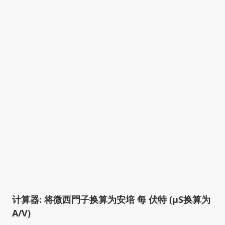
计算器: 将微西門子换算为安培 每 伏特 (µS换算为
A/V)