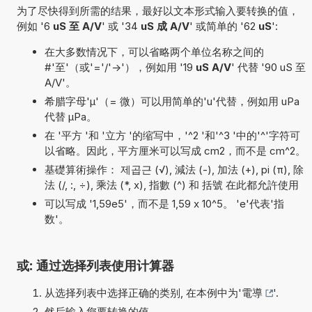
为了尽快得到所需的结果，最好以文本形式输入要转换的值，
例如 '6
uS 至 A/V
' 或 '34
uS 成 A/V
' 或简单的 '62
uS
':
在大多数情况下，可以省略两个单位名称之间的
#'至'（或'='/'->'），例如用 '19
uS A/V
' 代替 '90 uS 至
A/V'。
希腊字母'µ'（= 微）可以用简单的'u'代替，例如用 uPa
代替 µPa。
在 '平方 '和 '立方 '的缩写中，'^2 '和'^3 '中的'^'字符可
以省略。因此，平方厘米可以写成 cm2，而不是 cm^2。
基礎算術操作： 제곱근 (√), 減法 (-), 加法 (+), pi (π), 除
法 (/, :, ÷), 乘法 (*, x), 指數 (^) 和 括號 在此都允許使用
可以写成 '1,59e5'，而不是 1,59 x 10^5。 'e'代表'指
数'。
或: 通过选择列表使用计算器
从选择列表中选择正确的类别, 在本例中为'
電導
'.
然后输入您要转换的值.