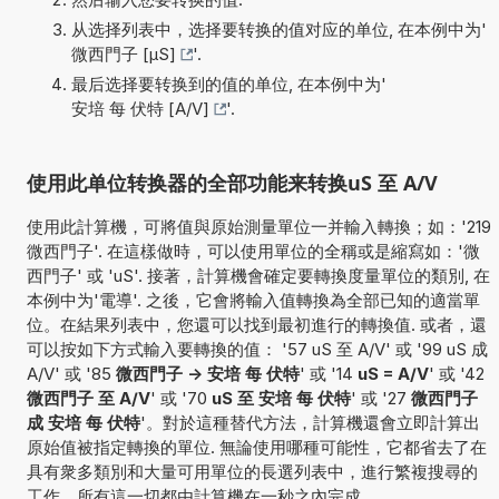
从选择列表中，选择要转换的值对应的单位, 在本例中为'
微西門子 [µS]
'.
最后选择要转换到的值的单位, 在本例中为'
安培 每 伏特 [A/V]
'.
使用此单位转换器的全部功能来转换uS 至 A/V
使用此計算機，可將值與原始測量單位一并輸入轉換；如：'219
微西門子'. 在這樣做時，可以使用單位的全稱或是縮寫如：'微
西門子' 或 'uS'. 接著，計算機會確定要轉換度量單位的類別, 在
本例中为'電導'. 之後，它會將輸入值轉換為全部已知的適當單
位。在結果列表中，您還可以找到最初進行的轉換值. 或者，還
可以按如下方式輸入要轉換的值： '57 uS 至 A/V' 或 '99 uS 成
A/V' 或 '85
微西門子 -> 安培 每 伏特
' 或 '14
uS = A/V
' 或 '42
微西門子 至 A/V
' 或 '70
uS 至 安培 每 伏特
' 或 '27
微西門子
成 安培 每 伏特
'。對於這種替代方法，計算機還會立即計算出
原始值被指定轉換的單位. 無論使用哪種可能性，它都省去了在
具有衆多類別和大量可用單位的長選列表中，進行繁複搜尋的
工作。所有這一切都由計算機在一秒之內完成.