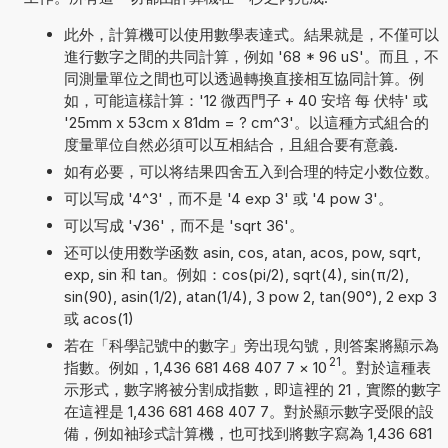
此外，計算機可以使用數學表達式。結果就是，不僅可以
進行數字之間的共同計算，例如 '68 * 96 uS'。而且，不
同測量單位之間也可以透過轉換直接相互協同計算。例
如，可能這樣計算：'12 微西門子 + 40 安培 每 伏特' 或
'25mm x 53cm x 81dm = ? cm^3'。以這種方式組合的
度量單位自然必須可以互相結合，且組合要有意義.
如有必要，可以将结果四舍五入到合理的特定小数位数。
可以写成 '4^3'，而不是 '4 exp 3' 或 '4 pow 3'。
可以写成 '√36'，而不是 'sqrt 36'。
还可以使用数学函数 asin, cos, atan, acos, pow, sqrt,
exp, sin 和 tan。例如：cos(pi/2), sqrt(4), sin(π/2),
sin(90), asin(1/2), atan(1/4), 3 pow 2, tan(90°), 2 exp 3
或 acos(1)
若在「科學記號中的數字」旁出現勾號，則答案將顯示為
21
指數。例如，1,436 681 468 407 7
×
10
。對於這種表
示形式，數字將被分割成指數，即這裡的 21，實際的數字
在這裡是 1,436 681 468 407 7。對於顯示數字受限的設
備，例如袖珍式計算機，也可找到將數字寫為 1,436 681