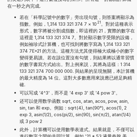
在一秒之內完成.
若在「科學記號中的數字」旁出現勾號，則答案將顯示為
21
指數。例如，1,314 133 321 374 7
×
10
。對於這種表示
形式，數字將被分割成指數，即這裡的 21，實際的數字在
這裡是 1,314 133 321 374 7。對於顯示數字受限的設備，
例如袖珍式計算機，也可找到將數字寫為 1,314 133 321
374 7E+21 的方法。這種方法尤其使得極大或極小的數字
變得更易讀。若在該位置沒有勾號，則結果將以通常習慣
的數字書寫方式給出。對上例來説，其將為這樣：1 314
133 321 374 700 000 000. 與結果的呈現無關，本計算機
的最大精度為 14 位。這對大多數應用來說應已經足夠精
確.
可以写成 '4^3'，而不是 '4 exp 3' 或 '4 pow 3'。
还可以使用数学函数 sqrt, cos, atan, acos, pow, asin,
sin, tan 和 exp。例如：sqrt(4), tan(90°), acos(1), 2
exp 3, asin(1/2), cos(pi/2), sin(90), sin(π/2), atan(1/4)
或 3 pow 2
此外，計算機可以使用數學表達式。結果就是，不僅可以
進行數字之間的共同計算，例如 '21 * 53 液量夸脫 美