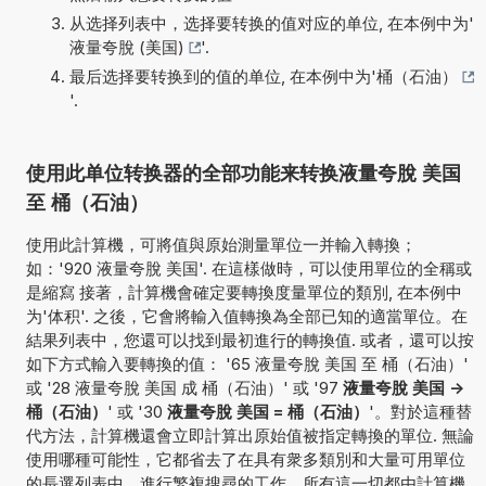
从选择列表中，选择要转换的值对应的单位, 在本例中为'
液量夸脫 (美国)
'.
最后选择要转换到的值的单位, 在本例中为'
桶（石油）
'.
使用此单位转换器的全部功能来转换液量夸脫 美国
至 桶（石油）
使用此計算機，可將值與原始測量單位一并輸入轉換；
如：'920 液量夸脫 美国'. 在這樣做時，可以使用單位的全稱或
是縮寫 接著，計算機會確定要轉換度量單位的類別, 在本例中
为'体积'. 之後，它會將輸入值轉換為全部已知的適當單位。在
結果列表中，您還可以找到最初進行的轉換值. 或者，還可以按
如下方式輸入要轉換的值： '65 液量夸脫 美国 至 桶（石油）'
或 '28 液量夸脫 美国 成 桶（石油）' 或 '97
液量夸脫 美国 ->
桶（石油）
' 或 '30
液量夸脫 美国 = 桶（石油）
'。對於這種替
代方法，計算機還會立即計算出原始值被指定轉換的單位. 無論
使用哪種可能性，它都省去了在具有衆多類別和大量可用單位
的長選列表中，進行繁複搜尋的工作。所有這一切都由計算機