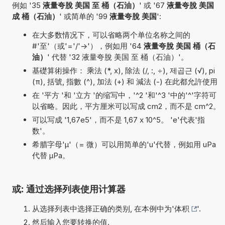
例如 '35
液量夸脫 美国 至 桶（石油）
' 或 '67
液量夸脫 美国
成 桶（石油）
' 或简单的 '99
液量夸脫 美国
':
在大多数情况下，可以省略两个单位名称之间的
#'至'（或'='/'->'），例如用 '64
液量夸脫 美国 桶（石
油）
' 代替 '32 液量夸脫 美国 至 桶（石油）'。
基礎算術操作： 乘法 (*, x), 除法 (/, :, ÷), 제곱근 (√), pi
(π), 括號, 指數 (^), 加法 (+) 和 減法 (-) 在此都允許使用
在 '平方 '和 '立方 '的缩写中，'^2 '和'^3 '中的'^'字符可
以省略。因此，平方厘米可以写成 cm2，而不是 cm^2。
可以写成 '1,67e5'，而不是 1,67 x 10^5。 'e'代表'指
数'。
希腊字母'µ'（= 微）可以用简单的'u'代替，例如用 uPa
代替 µPa。
或: 通过选择列表使用计算器
从选择列表中选择正确的类别, 在本例中为'
体积
'.
然后输入您要转换的值.