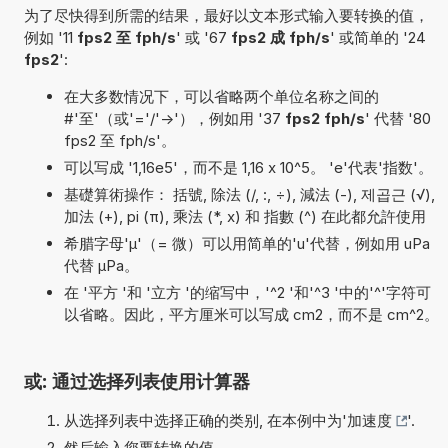
为了尽快得到所需的结果，最好以文本形式输入要转换的值，
例如 '11
fps2 至 fph/s
' 或 '67
fps2 成 fph/s
' 或简单的 '24
fps2
':
在大多数情况下，可以省略两个单位名称之间的
#'至'（或'='/'->'），例如用 '37
fps2 fph/s
' 代替 '80
fps2 至 fph/s'。
可以写成 '1,16e5'，而不是 1,16 x 10^5。 'e'代表'指数'。
基礎算術操作： 括號, 除法 (/, :, ÷), 減法 (-), 제곱근 (√),
加法 (+), pi (π), 乘法 (*, x) 和 指數 (^) 在此都允許使用
希腊字母'µ'（= 微）可以用简单的'u'代替，例如用 uPa
代替 µPa。
在 '平方 '和 '立方 '的缩写中，'^2 '和'^3 '中的'^'字符可
以省略。因此，平方厘米可以写成 cm2，而不是 cm^2。
或: 通过选择列表使用计算器
从选择列表中选择正确的类别, 在本例中为'
加速度
'.
然后输入您要转换的值.