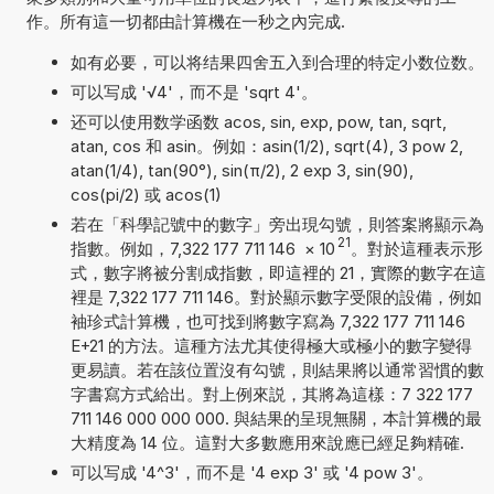
作。所有這一切都由計算機在一秒之內完成.
如有必要，可以将结果四舍五入到合理的特定小数位数。
可以写成 '√4'，而不是 'sqrt 4'。
还可以使用数学函数 acos, sin, exp, pow, tan, sqrt,
atan, cos 和 asin。例如：asin(1/2), sqrt(4), 3 pow 2,
atan(1/4), tan(90°), sin(π/2), 2 exp 3, sin(90),
cos(pi/2) 或 acos(1)
若在「科學記號中的數字」旁出現勾號，則答案將顯示為
21
指數。例如，7,322 177 711 146
×
10
。對於這種表示形
式，數字將被分割成指數，即這裡的 21，實際的數字在這
裡是 7,322 177 711 146。對於顯示數字受限的設備，例如
袖珍式計算機，也可找到將數字寫為 7,322 177 711 146
E+21 的方法。這種方法尤其使得極大或極小的數字變得
更易讀。若在該位置沒有勾號，則結果將以通常習慣的數
字書寫方式給出。對上例來説，其將為這樣：7 322 177
711 146 000 000 000. 與結果的呈現無關，本計算機的最
大精度為 14 位。這對大多數應用來說應已經足夠精確.
可以写成 '4^3'，而不是 '4 exp 3' 或 '4 pow 3'。