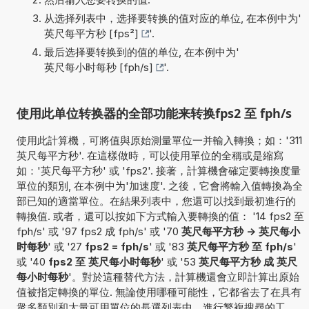
从选择列表中，选择要转换的值对应的单位, 在本例中为'
英尺每平方秒 [fps²]
'.
最后选择要转换到的值的单位, 在本例中为'
英尺每小时每秒 [fph/s]
'.
使用此单位转换器的全部功能来转换fps2 至 fph/s
使用此計算機，可將值與原始測量單位一并輸入轉換；如：'311
英尺每平方秒'. 在這樣做時，可以使用單位的全稱或是縮寫
如：'英尺每平方秒' 或 'fps2'. 接著，計算機會確定要轉換度量
單位的類別, 在本例中为'加速度'. 之後，它會將輸入值轉換為全
部已知的適當單位。在結果列表中，您還可以找到最初進行的
轉換值. 或者，還可以按如下方式輸入要轉換的值： '14 fps2 至
fph/s' 或 '97 fps2 成 fph/s' 或 '70
英尺每平方秒 -> 英尺每小
时每秒
' 或 '27
fps2 = fph/s
' 或 '83
英尺每平方秒 至 fph/s
'
或 '40
fps2 至 英尺每小时每秒
' 或 '53
英尺每平方秒 成 英尺
每小时每秒
'。對於這種替代方法，計算機還會立即計算出原始
值被指定轉換的單位. 無論使用哪種可能性，它都省去了在具有
衆多類別和大量可用單位的長選列表中，進行繁複搜尋的工