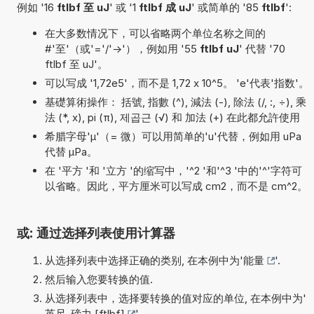
例如 '16
ftlbf 至 uJ
' 或 '1
ftlbf 成 uJ
' 或简单的 '85
ftlbf
':
在大多数情况下，可以省略两个单位名称之间的
#'至'（或'='/'->'），例如用 '55
ftlbf uJ
' 代替 '70
ftlbf 至 uJ'。
可以写成 '1,72e5'，而不是 1,72 x 10^5。 'e'代表'指数'。
基礎算術操作： 括號, 指數 (^), 減法 (-), 除法 (/, :, ÷), 乘
法 (*, x), pi (π), 제곱근 (√) 和 加法 (+) 在此都允許使用
希腊字母'µ'（= 微）可以用简单的'u'代替，例如用 uPa
代替 µPa。
在 '平方 '和 '立方 '的缩写中，'^2 '和'^3 '中的'^'字符可
以省略。因此，平方厘米可以写成 cm2，而不是 cm^2。
或: 通过选择列表使用计算器
从选择列表中选择正确的类别, 在本例中为'
能量
'.
然后输入您要转换的值.
从选择列表中，选择要转换的值对应的单位, 在本例中为'
英尺-磅力 [ftlbf]
'.