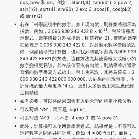
cos, pow 和 sin。例如：atan(1/4), tan(90°), 3 pow 2,
asin(1/2), sqrt(4), sin(90), 2 exp 3, acos(1), cos(pi/2)
或 sin(π/2)
若在「科學記號中的數字」旁出現勾號，則答案將顯示為
21
指數。例如，3,096 938 243 422 8
×
10
。對於這種表
示形式，數字將被分割成指數，即這裡的 21，實際的數字
在這裡是 3,096 938 243 422 8。對於顯示數字受限的設
備，例如袖珍式計算機，也可找到將數字寫為 3,096 938
243 422 8E+21 的方法。這種方法尤其使得極大或極小的
數字變得更易讀。若在該位置沒有勾號，則結果將以通常
習慣的數字書寫方式給出。對上例來説，其將為這樣：3
096 938 243 422 800 000 000. 與結果的呈現無關，本
計算機的最大精度為 14 位。這對大多數應用來說應已經
足夠精確.
如有必要，可以将结果四舍五入到合理的特定小数位数。
可以写成 '√9'，而不是 'sqrt 9'。
可以写成 '4^3'，而不是 '4 exp 3' 或 '4 pow 3'。
此外，計算機可以使用數學表達式。結果就是，不僅可以
進行數字之間的共同計算，例如 '4 * 88 ftlbf'。而且，