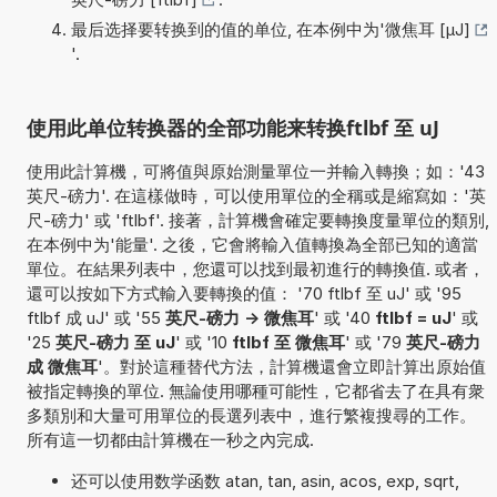
最后选择要转换到的值的单位, 在本例中为'
微焦耳 [µJ]
'.
使用此单位转换器的全部功能来转换ftlbf 至 uJ
使用此計算機，可將值與原始測量單位一并輸入轉換；如：'43
英尺-磅力'. 在這樣做時，可以使用單位的全稱或是縮寫如：'英
尺-磅力' 或 'ftlbf'. 接著，計算機會確定要轉換度量單位的類別,
在本例中为'能量'. 之後，它會將輸入值轉換為全部已知的適當
單位。在結果列表中，您還可以找到最初進行的轉換值. 或者，
還可以按如下方式輸入要轉換的值： '70 ftlbf 至 uJ' 或 '95
ftlbf 成 uJ' 或 '55
英尺-磅力 -> 微焦耳
' 或 '40
ftlbf = uJ
' 或
'25
英尺-磅力 至 uJ
' 或 '10
ftlbf 至 微焦耳
' 或 '79
英尺-磅力
成 微焦耳
'。對於這種替代方法，計算機還會立即計算出原始值
被指定轉換的單位. 無論使用哪種可能性，它都省去了在具有衆
多類別和大量可用單位的長選列表中，進行繁複搜尋的工作。
所有這一切都由計算機在一秒之內完成.
还可以使用数学函数 atan, tan, asin, acos, exp, sqrt,