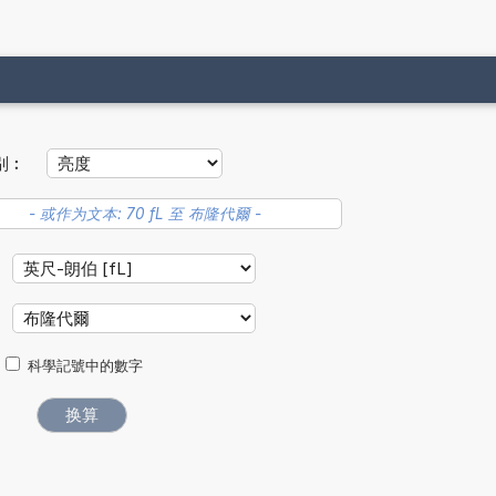
别︰
科學記號中的數字