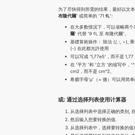
为了尽快得到所需的结果，最好以文本形
布隆代爾
' 或简单的 '71
fL
':
在大多数情况下，可以省略两个单位名
爾
' 代替 '9 fL 至 布隆代爾'。
基礎算術操作： 除法 (/, :, ÷), 乘法 
(-) 在此都允許使用
可以写成 '1,77e5'，而不是 1,77 
在 '平方 '和 '立方 '的缩写中，
cm2，而不是 cm^2。
希腊字母'µ'（= 微）可以用简单的
或: 通过选择列表使用计算器
从选择列表中选择正确的类别, 
然后输入您要转换的值.
从选择列表中，选择要转换的值对