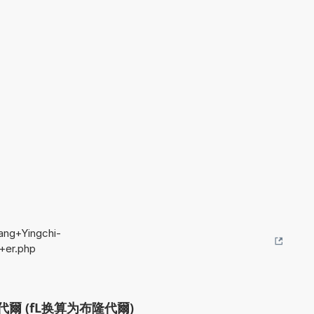
ang+Yingchi-
+er.php
爾 (fL换算为布隆代爾)