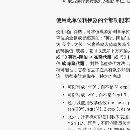
最后选择要转换到的值的单位, 
使用此单位转换器的全部功能来转
使用此計算機，可將值與原始測量單位一并
單位的全稱或是縮寫如：'英尺-朗伯' 或
为'亮度'. 之後，它會將輸入值轉換
的轉換值. 或者，還可以按如下方式輸入要轉換
或 '13
英尺-朗伯 -> 布隆代爾
' 或 '50
伯 成 布隆代爾
'。對於這種替代方法，
種可能性，它都省去了在具有衆多類別
這一切都由計算機在一秒之內完成.
可以写成 '4^3'，而不是 '4 exp 3'
可以写成 '√9'，而不是 'sqrt 9'
还可以使用数学函数 cos, asin, pow, 
tan(90°), sqrt(4), 2 exp 3, asin
此外，計算機可以使用數學表達式
* 24 fL'。而且，不同測
算：'12 英尺-朗伯 + 49 布隆代爾'