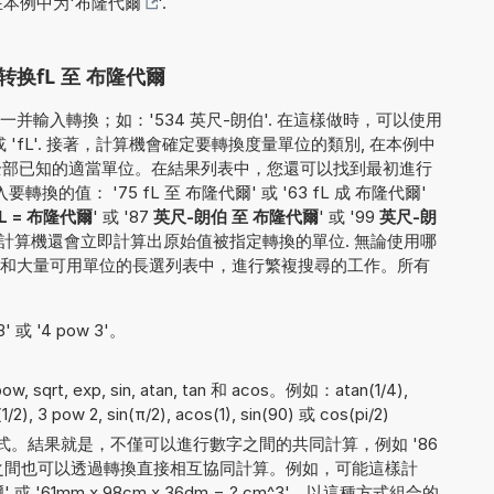
在本例中为'
布隆代爾
'.
换fL 至 布隆代爾
輸入轉換；如：'534 英尺-朗伯'. 在這樣做時，可以使用
 'fL'. 接著，計算機會確定要轉換度量單位的類別, 在本例中
為全部已知的適當單位。在結果列表中，您還可以找到最初進行
的值： '75 fL 至 布隆代爾' 或 '63 fL 成 布隆代爾'
fL = 布隆代爾
' 或 '87
英尺-朗伯 至 布隆代爾
' 或 '99
英尺-朗
計算機還會立即計算出原始值被指定轉換的單位. 無論使用哪
和大量可用單位的長選列表中，進行繁複搜尋的工作。所有
 或 '4 pow 3'。
。
sqrt, exp, sin, atan, tan 和 acos。例如：atan(1/4),
(1/2), 3 pow 2, sin(π/2), acos(1), sin(90) 或 cos(pi/2)
。結果就是，不僅可以進行數字之間的共同計算，例如 '86
量單位之間也可以透過轉換直接相互協同計算。例如，可能這樣計
 或 '61mm x 98cm x 36dm = ? cm^3'。以這種方式組合的