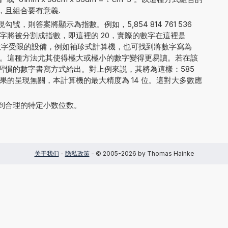
，且組合要有意義.
，則答案將顯示為指數。例如，5,854 814 761 536
字將被分割成指數，即這裡的 20，實際的數字在這裡是
。對於顯示數字受限的設備，例如袖珍式計算機，也可找到將數字寫為
E+20 的方法。這種方法尤其使得極大或極小的數字變得更易讀。若在該
習慣的數字書寫方式給出。對上例來説，其將為這樣：585
 000. 與結果的呈現無關，本計算機的最大精度為 14 位。這對大多數應
到合理的特定小数位数。
关于我们
-
隐私政策
- © 2005-2026 by Thomas Hainke