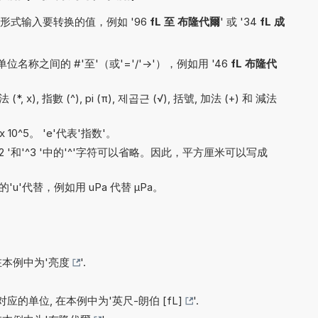
式输入要转换的值，例如 '96
fL 至 布隆代爾
' 或 '34
fL 成
称之间的 #'至'（或'='/'->'），例如用 '46
fL 布隆代
(*, x), 指數 (^), pi (π), 제곱근 (√), 括號, 加法 (+) 和 減法
x 10^5。 'e'代表'指数'。
'^2 '和'^3 '中的'^'字符可以省略。因此，平方厘米可以写成
'u'代替，例如用 uPa 代替 µPa。
在本例中为'
亮度
'.
应的单位, 在本例中为'
英尺-朗伯 [fL]
'.