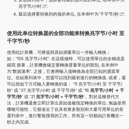
兆字节/小时
'.
最后选择要转换到的值的单位, 在本例中为'
千字节/秒
'.
使用此单位转换器的全部功能来转换兆字节/小时 至
千字节/秒
使用此計算機，可將值與原始測量單位一并輸入轉換；
如：'155 兆字节/小时'. 在這樣做時，可以使用單位的全稱或是
縮寫 接著，計算機會確定要轉換度量單位的類別, 在本例中
为'数据速率'. 之後，它會將輸入值轉換為全部已知的適當單
位。在結果列表中，您還可以找到最初進行的轉換值. 或者，還
可以按如下方式輸入要轉換的值： '11 兆字节/小时 至 千字节/
秒' 或 '37 兆字节/小时 成 千字节/秒' 或 '16
兆字节/小时 -> 千
字节/秒
' 或 '21
兆字节/小时 = 千字节/秒
'。對於這種替代方
法，計算機還會立即計算出原始值被指定轉換的單位. 無論使用
哪種可能性，它都省去了在具有衆多類別和大量可用單位的長
選列表中，進行繁複搜尋的工作。所有這一切都由計算機在一
秒之內完成.