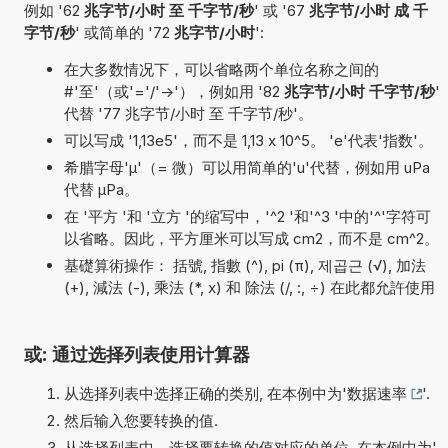
例如 '62
兆字节/小时 至 千字节/秒
' 或 '67
兆字节/小时 成 千
字节/秒
' 或简单的 '72
兆字节/小时
':
在大多数情况下，可以省略两个单位名称之间的
#'至'（或'='/'->'），例如用 '82
兆字节/小时 千字节/秒
'
代替 '77 兆字节/小时 至 千字节/秒'。
可以写成 '1,13e5'，而不是 1,13 x 10^5。 'e'代表'指数'。
希腊字母'µ'（= 微）可以用简单的'u'代替，例如用 uPa
代替 µPa。
在 '平方 '和 '立方 '的缩写中，'^2 '和'^3 '中的'^'字符可
以省略。因此，平方厘米可以写成 cm2，而不是 cm^2。
基礎算術操作： 括號, 指數 (^), pi (π), 제곱근 (√), 加法
(+), 減法 (-), 乘法 (*, x) 和 除法 (/, :, ÷) 在此都允許使用
或: 通过选择列表使用计算器
从选择列表中选择正确的类别, 在本例中为'
数据速率
'.
然后输入您要转换的值.
从选择列表中，选择要转换的值对应的单位, 在本例中为'