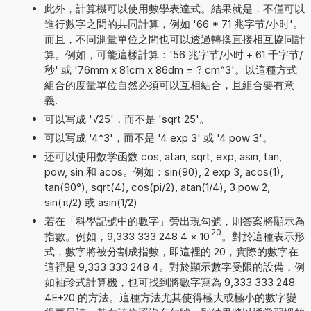
此外，計算機可以使用數學表達式。結果就是，不僅可以
進行數字之間的共同計算，例如 '66 * 71 兆字节/小时'。
而且，不同測量單位之間也可以透過轉換直接相互協同計
算。例如，可能這樣計算：'56 兆字节/小时 + 61 千字节/
秒' 或 '76mm x 81cm x 86dm = ? cm^3'。以這種方式
組合的度量單位自然必須可以互相結合，且組合要有意
義.
可以写成 '√25'，而不是 'sqrt 25'。
可以写成 '4^3'，而不是 '4 exp 3' 或 '4 pow 3'。
还可以使用数学函数 cos, atan, sqrt, exp, asin, tan,
pow, sin 和 acos。例如：sin(90), 2 exp 3, acos(1),
tan(90°), sqrt(4), cos(pi/2), atan(1/4), 3 pow 2,
sin(π/2) 或 asin(1/2)
若在「科學記號中的數字」旁出現勾號，則答案將顯示為
20
指數。例如，9,333 333 248 4
×
10
。對於這種表示形
式，數字將被分割成指數，即這裡的 20，實際的數字在
這裡是 9,333 333 248 4。對於顯示數字受限的設備，例
如袖珍式計算機，也可找到將數字寫為 9,333 333 248
4E+20 的方法。這種方法尤其使得極大或極小的數字變