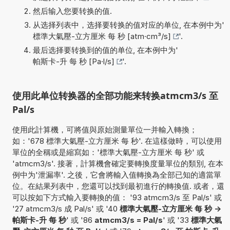
然后输入您要转换的值.
从选择列表中，选择要转换的值对应的单位, 在本例中为'
標準大氣壓-立方厘米 每 秒 [atm·cm³/s]
'.
最后选择要转换到的值的单位, 在本例中为'
帕斯卡-升 每 秒 [Pa·l/s]
'.
使用此单位转换器的全部功能来转换atmcm3/s 至
Pal/s
使用此計算機，可將值與原始測量單位一并輸入轉換；
如：'678 標準大氣壓-立方厘米 每 秒'. 在這樣做時，可以使用
單位的全稱或是縮寫如：'標準大氣壓-立方厘米 每 秒' 或
'atmcm3/s'. 接著，計算機會確定要轉換度量單位的類別, 在本
例中为'泄漏率'. 之後，它會將輸入值轉換為全部已知的適當單
位。在結果列表中，您還可以找到最初進行的轉換值. 或者，還
可以按如下方式輸入要轉換的值： '93 atmcm3/s 至 Pal/s' 或
'27 atmcm3/s 成 Pal/s' 或 '40
標準大氣壓-立方厘米 每 秒 ->
帕斯卡-升 每 秒
' 或 '86
atmcm3/s = Pal/s
' 或 '33
標準大氣