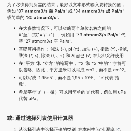
为了尽快得到所需的结果，最好以文本形式输入要转换的值，
例如 '87
atmcm3/s 至 Pal/s
' 或 '34
atmcm3/s 成 Pal/s
'
或简单的 '80
atmcm3/s
':
在大多数情况下，可以省略两个单位名称之间的
#'至'（或'='/'->'），例如用 '73
atmcm3/s Pal/s
' 代
替 '27 atmcm3/s 至 Pal/s'。
基礎算術操作： 減法 (-), pi (π), 加法 (+), 指數 (^), 括號,
乘法 (*, x), 除法 (/, :, ÷) 和 제곱근 (√) 在此都允許使用
在 '平方 '和 '立方 '的缩写中，'^2 '和'^3 '中的'^'字符可
以省略。因此，平方厘米可以写成 cm2，而不是 cm^2。
可以写成 '1,95e5'，而不是 1,95 x 10^5。 'e'代表'指
数'。
希腊字母'µ'（= 微）可以用简单的'u'代替，例如用 uPa
代替 µPa。
或: 通过选择列表使用计算器
从选择列表中选择正确的类别, 在本例中为'
泄漏率
'.