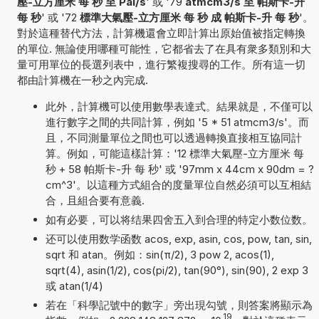
壓-立方厘米 每 秒 至 Pal/s
' 或 '79
atmcm3/s 至 帕斯卡-升
每 秒
' 或 '72
標準大氣壓-立方厘米 每 秒 成 帕斯卡-升 每 秒
'。
對於這種替代方法，計算機還會立即計算出原始值被指定轉換
的單位. 無論使用哪種可能性，它都省去了在具有衆多類別和大
量可用單位的長選列表中，進行繁複搜尋的工作。所有這一切
都由計算機在一秒之內完成.
此外，計算機可以使用數學表達式。結果就是，不僅可以
進行數字之間的共同計算，例如 '5 * 51 atmcm3/s'。而
且，不同測量單位之間也可以透過轉換直接相互協同計
算。例如，可能這樣計算：'12 標準大氣壓-立方厘米 每
秒 + 58 帕斯卡-升 每 秒' 或 '97mm x 44cm x 90dm = ?
cm^3'。以這種方式組合的度量單位自然必須可以互相結
合，且組合要有意義.
如有必要，可以将结果四舍五入到合理的特定小数位数。
还可以使用数学函数 acos, exp, asin, cos, pow, tan, sin,
sqrt 和 atan。例如：sin(π/2), 3 pow 2, acos(1),
sqrt(4), asin(1/2), cos(pi/2), tan(90°), sin(90), 2 exp 3
或 atan(1/4)
若在「科學記號中的數字」旁出現勾號，則答案將顯示為
19