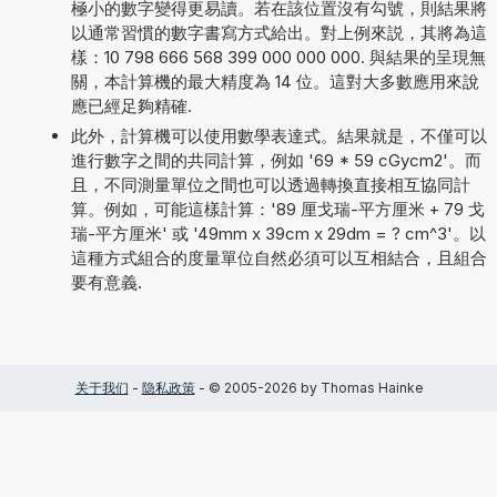
極小的數字變得更易讀。若在該位置沒有勾號，則結果將
以通常習慣的數字書寫方式給出。對上例來説，其將為這
樣：10 798 666 568 399 000 000 000. 與結果的呈現無
關，本計算機的最大精度為 14 位。這對大多數應用來說
應已經足夠精確.
此外，計算機可以使用數學表達式。結果就是，不僅可以
進行數字之間的共同計算，例如 '69 * 59 cGycm2'。而
且，不同測量單位之間也可以透過轉換直接相互協同計
算。例如，可能這樣計算：'89 厘戈瑞-平方厘米 + 79 戈
瑞-平方厘米' 或 '49mm x 39cm x 29dm = ? cm^3'。以
這種方式組合的度量單位自然必須可以互相結合，且組合
要有意義.
关于我们
-
隐私政策
- © 2005-2026 by Thomas Hainke