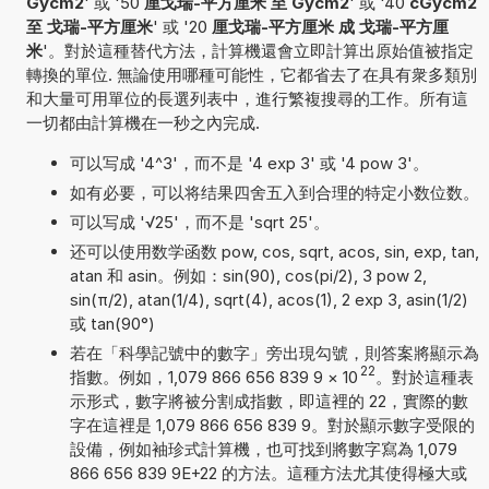
Gycm2
' 或 '50
厘戈瑞-平方厘米 至 Gycm2
' 或 '40
cGycm2
至 戈瑞-平方厘米
' 或 '20
厘戈瑞-平方厘米 成 戈瑞-平方厘
米
'。對於這種替代方法，計算機還會立即計算出原始值被指定
轉換的單位. 無論使用哪種可能性，它都省去了在具有衆多類別
和大量可用單位的長選列表中，進行繁複搜尋的工作。所有這
一切都由計算機在一秒之內完成.
可以写成 '4^3'，而不是 '4 exp 3' 或 '4 pow 3'。
如有必要，可以将结果四舍五入到合理的特定小数位数。
可以写成 '√25'，而不是 'sqrt 25'。
还可以使用数学函数 pow, cos, sqrt, acos, sin, exp, tan,
atan 和 asin。例如：sin(90), cos(pi/2), 3 pow 2,
sin(π/2), atan(1/4), sqrt(4), acos(1), 2 exp 3, asin(1/2)
或 tan(90°)
若在「科學記號中的數字」旁出現勾號，則答案將顯示為
22
指數。例如，1,079 866 656 839 9
×
10
。對於這種表
示形式，數字將被分割成指數，即這裡的 22，實際的數
字在這裡是 1,079 866 656 839 9。對於顯示數字受限的
設備，例如袖珍式計算機，也可找到將數字寫為 1,079
866 656 839 9E+22 的方法。這種方法尤其使得極大或