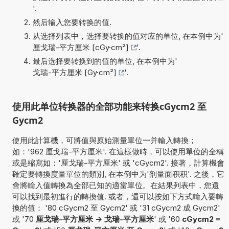
'.
然后输入您要转换的值.
从选择列表中，选择要转换的值对应的单位, 在本例中为'
厘戈瑞-平方厘米 [cGy·cm²]
'.
最后选择要转换到的值的单位, 在本例中为'
戈瑞-平方厘米 [Gy·cm²]
'.
使用此单位转换器的全部功能来转换cGycm2 至
Gycm2
使用此計算機，可將值與原始測量單位一并輸入轉換；
如：'962 厘戈瑞-平方厘米'. 在這樣做時，可以使用單位的全稱
或是縮寫如：'厘戈瑞-平方厘米' 或 'cGycm2'. 接著，計算機會
確定要轉換度量單位的類別, 在本例中为'剂量面积积'. 之後，它
會將輸入值轉換為全部已知的適當單位。在結果列表中，您還
可以找到最初進行的轉換值. 或者，還可以按如下方式輸入要轉
換的值： '80 cGycm2 至 Gycm2' 或 '31 cGycm2 成 Gycm2'
或 '70
厘戈瑞-平方厘米 -> 戈瑞-平方厘米
' 或 '60
cGycm2 =