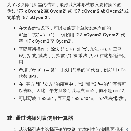
为了尽快得到所需的结果，最好以文本形式输入要转换的值，
例如 '77
cGycm2 至 Gycm2
' 或 '67
cGycm2 成 Gycm2
' 或
简单的 '57
cGycm2
':
在大多数情况下，可以省略两个单位名称之间的
#'至'（或'='/'->'），例如用 '37
cGycm2 Gycm2
' 代
替 '47 cGycm2 至 Gycm2'。
基礎算術操作： 除法 (/, :, ÷), pi (π), 加法 (+), 제곱근
(√), 括號, 減法 (-), 指數 (^) 和 乘法 (*, x) 在此都允許使
用
希腊字母'µ'（= 微）可以用简单的'u'代替，例如用 uPa
代替 µPa。
在 '平方 '和 '立方 '的缩写中，'^2 '和'^3 '中的'^'字符可
以省略。因此，平方厘米可以写成 cm2，而不是 cm^2。
可以写成 '1,82e5'，而不是 1,82 x 10^5。 'e'代表'指数'。
或: 通过选择列表使用计算器
从选择列表中选择正确的类别, 在本例中为'
剂量面积积