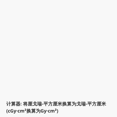
计算器: 将厘戈瑞-平方厘米换算为戈瑞-平方厘米
(cGy·cm²换算为Gy·cm²)