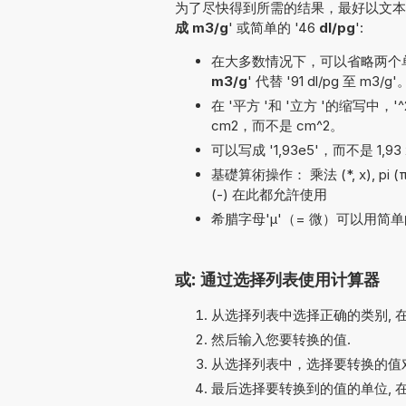
为了尽快得到所需的结果，最好以文本形
成 m3/g
' 或简单的 '46
dl/pg
':
在大多数情况下，可以省略两个单位名
m3/g
' 代替 '91 dl/pg 至 m3/g'
在 '平方 '和 '立方 '的缩写中，
cm2，而不是 cm^2。
可以写成 '1,93e5'，而不是 1,93 
基礎算術操作： 乘法 (*, x), pi (π)
(-) 在此都允許使用
希腊字母'µ'（= 微）可以用简单的
或: 通过选择列表使用计算器
从选择列表中选择正确的类别, 
然后输入您要转换的值.
从选择列表中，选择要转换的值对
最后选择要转换到的值的单位, 