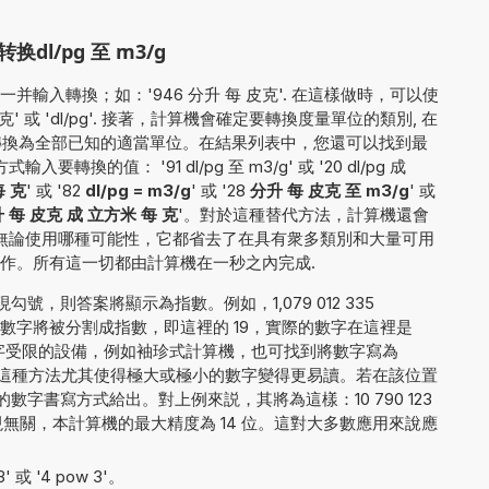
l/pg 至 m3/g
輸入轉換；如：'946 分升 每 皮克'. 在這樣做時，可以使
 或 'dl/pg'. 接著，計算機會確定要轉換度量單位的類別, 在
值轉換為全部已知的適當單位。在結果列表中，您還可以找到最
換的值： '91 dl/pg 至 m3/g' 或 '20 dl/pg 成
每 克
' 或 '82
dl/pg = m3/g
' 或 '28
分升 每 皮克 至 m3/g
' 或
 每 皮克 成 立方米 每 克
'。對於這種替代方法，計算機還會
 無論使用哪種可能性，它都省去了在具有衆多類別和大量可用
作。所有這一切都由計算機在一秒之內完成.
號，則答案將顯示為指數。例如，1,079 012 335
數字將被分割成指數，即這裡的 19，實際的數字在這裡是
對於顯示數字受限的設備，例如袖珍式計算機，也可找到將數字寫為
19 的方法。這種方法尤其使得極大或極小的數字變得更易讀。若在該位置
字書寫方式給出。對上例來説，其將為這樣：10 790 123
結果的呈現無關，本計算機的最大精度為 14 位。這對大多數應用來說應
 或 '4 pow 3'。