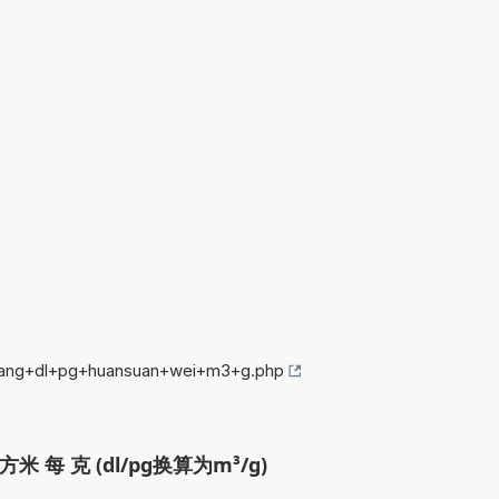
jiang+dl+pg+huansuan+wei+m3+g.php
 每 克 (dl/pg换算为m³/g)