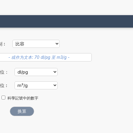
别︰
单位：
单位︰
科學記號中的數字