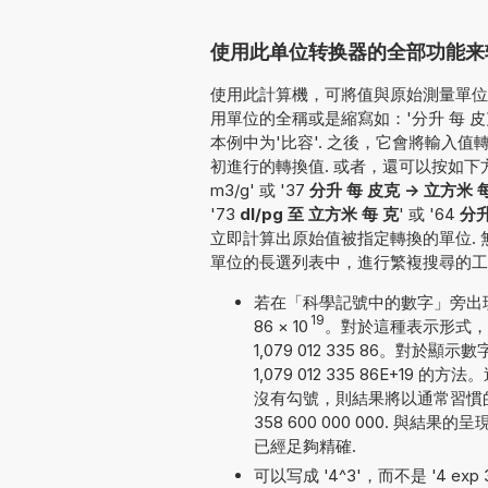
使用此单位转换器的全部功能来转换d
使用此計算機，可將值與原始測量單位一并
用單位的全稱或是縮寫如：'分升 每 皮克'
本例中为'比容'. 之後，它會將輸入
初進行的轉換值. 或者，還可以按如下方式輸入要轉
m3/g' 或 '37
分升 每 皮克 -> 立方米 
'73
dl/pg 至 立方米 每 克
' 或 '64
分升
立即計算出原始值被指定轉換的單位.
單位的長選列表中，進行繁複搜尋的工
若在「科學記號中的數字」旁出現勾
19
86
×
10
。對於這種表示形式，
1,079 012 335 86。
1,079 012 335 86E+
沒有勾號，則結果將以通常習慣的數
358 600 000 000. 與
已經足夠精確.
可以写成 '4^3'，而不是 '4 exp 3'