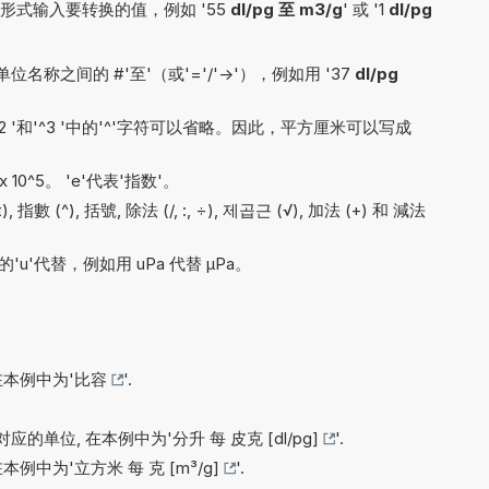
式输入要转换的值，例如 '55
dl/pg 至 m3/g
' 或 '1
dl/pg
称之间的 #'至'（或'='/'->'），例如用 '37
dl/pg
。
'^2 '和'^3 '中的'^'字符可以省略。因此，平方厘米可以写成
x 10^5。 'e'代表'指数'。
, 指數 (^), 括號, 除法 (/, :, ÷), 제곱근 (√), 加法 (+) 和 減法
'u'代替，例如用 uPa 代替 µPa。
在本例中为'
比容
'.
应的单位, 在本例中为'
分升 每 皮克 [dl/pg]
'.
在本例中为'
立方米 每 克 [m³/g]
'.