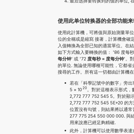
最后选择要转换到的值的单位, 
使用此单位转换器的全部功能来
使用此計算機，可將值與原始測量單位一
位的全稱或是縮寫 接著，計算機會確定要
入值轉換為全部已知的適當單位。在結
如下方式輸入要轉換的值： '86 度每秒 至 
每分钟
' 或 '72
度每秒 = 度每分钟
'。
的單位. 無論使用哪種可能性，它都
搜尋的工作。所有這一切都由計算機在
若在「科學記號中的數字」旁出現勾號
20
5
×
10
。對於這種表示形式，
2,772 777 752 545
2,772 777 752 545 
位置沒有勾號，則結果將以通常
277 775 254 550 000
用來說應已經足夠精確.
此外，計算機可以使用數學表達式