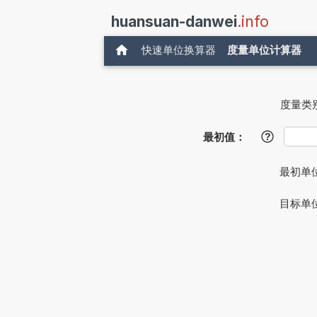
huansuan-danwei
.info
快速单位换算器
度量单位计算器
度量类
最初值：
?
最初单
目标单