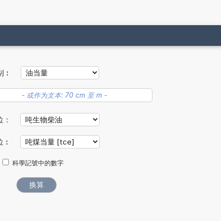
别︰
位：
位︰
科學記號中的數字