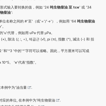
式输入要转换的值，例如 '24
吨生物柴油 至 tce
' 或 '34
物柴油
':
称之间的 #'至'（或'='/'->'），例如用 '64
吨生物柴油
e'。
'u'代替，例如用 uPa 代替 µPa。
 除法 (/, :, ÷), 제곱근 (√), pi (π), 指數 (^), 減法 (-) 和 括
'^2 '和'^3 '中的'^'字符可以省略。因此，平方厘米可以写成
x 10^5。 'e'代表'指数'。
在本例中为'
油当量
'.
应的单位, 在本例中为'
吨生物柴油
'.