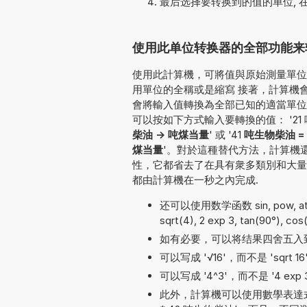
最后选择要转换到的值的单位, 
使用此单位转换器的全部功能来转
使用此計算機，可將值與原始測量單位一
用單位的全稱或是縮寫 接著，計算機會確
會將輸入值轉換為全部已知的適當單位
可以按如下方式輸入要轉換的值： '21 吨生物柴
柴油 -> 吨煤当量
' 或 '41
吨生物柴油 = 
煤当量
'。對於這種替代方法，計算機
性，它都省去了在具有衆多類別和大量
都由計算機在一秒之內完成.
还可以使用数学函数 sin, pow, atan, 
sqrt(4), 2 exp 3, tan(90°), cos(
如有必要，可以将结果四舍五入
可以写成 '√16'，而不是 'sqrt 16
可以写成 '4^3'，而不是 '4 exp 3'
此外，計算機可以使用數學表達式