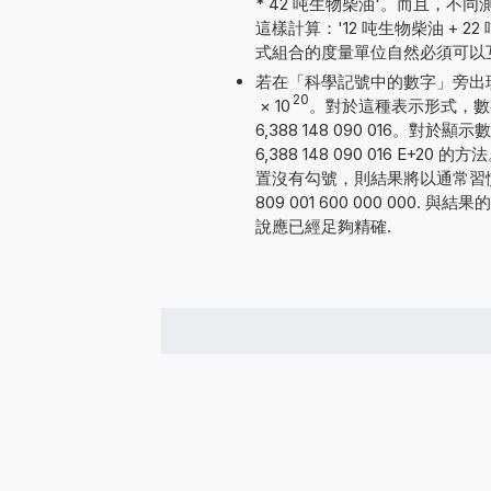
* 42 吨生物柴油'。而且，
這樣計算：'12 吨生物柴油 + 22 吨煤
式組合的度量單位自然必須可以
若在「科學記號中的數字」旁出現勾號
20
×
10
。對於這種表示形式，數
6,388 148 090 016
6,388 148 090 016 
置沒有勾號，則結果將以通常習慣
809 001 600 000 00
說應已經足夠精確.