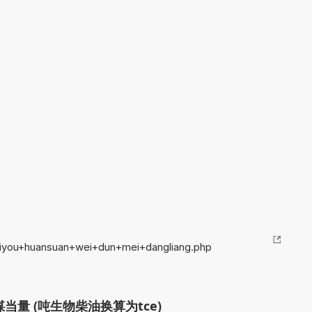
aiyou+huansuan+wei+dun+mei+dangliang.php
当量 (吨生物柴油换算为tce)