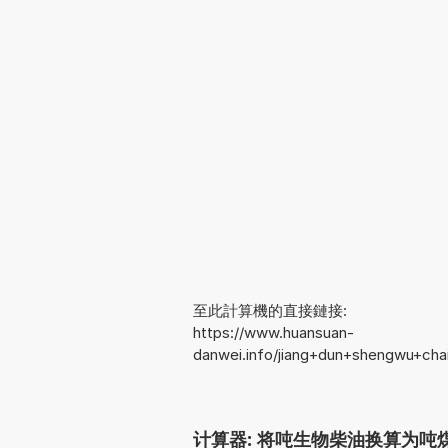
至此計算機的直接鏈接:
https://www.huansuan-
danwei.info/jiang+dun+shengwu+ch
计算器: 将吨生物柴油换算为吨煤