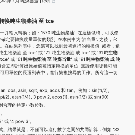
在本例中为'
吨煤当量 [tce]
'.
换吨生物柴油 至 tce
并輸入轉換；如：'570 吨生物柴油'. 在這樣做時，可以使
定要轉換度量單位的類別, 在本例中为'油当量'. 之後，它
。在結果列表中，您還可以找到最初進行的轉換值. 或者，還
油 至 tce' 或 '72 吨生物柴油 成 tce' 或 '31
吨生物
tce
' 或 '61
吨生物柴油 至 吨煤当量
' 或 '81
吨生物柴油 成 吨
還會立即計算出原始值被指定轉換的單位. 無論使用哪種可能
可用單位的長選列表中，進行繁複搜尋的工作。所有這一切
cos, asin, sqrt, exp, acos 和 tan。例如：sin(π/2),
pi/2), atan(1/4), 3 pow 2, acos(1), asin(1/2) 或 sin(90)
到合理的特定小数位数。
'。
 或 '4 pow 3'。
。結果就是，不僅可以進行數字之間的共同計算，例如 '32