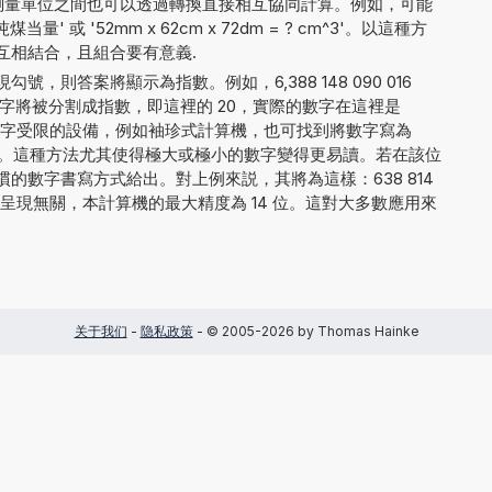
不同測量單位之間也可以透過轉換直接相互協同計算。例如，可能
当量' 或 '52mm x 62cm x 72dm = ? cm^3'。以這種方
互相結合，且組合要有意義.
，則答案將顯示為指數。例如，6,388 148 090 016
字將被分割成指數，即這裡的 20，實際的數字在這裡是
。對於顯示數字受限的設備，例如袖珍式計算機，也可找到將數字寫為
E+20 的方法。這種方法尤其使得極大或極小的數字變得更易讀。若在該位
的數字書寫方式給出。對上例來説，其將為這樣：638 814
0. 與結果的呈現無關，本計算機的最大精度為 14 位。這對大多數應用來
关于我们
-
隐私政策
- © 2005-2026 by Thomas Hainke