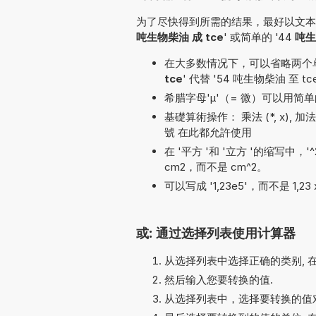
为了尽快得到所需的结果，最好以文本形
吨生物柴油 成 tce
' 或简单的 '44
吨生
在大多数情况下，可以省略两个单位名
tce
' 代替 '54 吨生物柴油 至 tc
希腊字母'µ'（= 微）可以用简单的
基礎算術操作： 乘法 (*, x), 加法 (+),
號 在此都允許使用
在 '平方 '和 '立方 '的缩写中，
cm2，而不是 cm^2。
可以写成 '1,23e5'，而不是 1,23 
或: 通过选择列表使用计算器
从选择列表中选择正确的类别, 
然后输入您要转换的值.
从选择列表中，选择要转换的值对