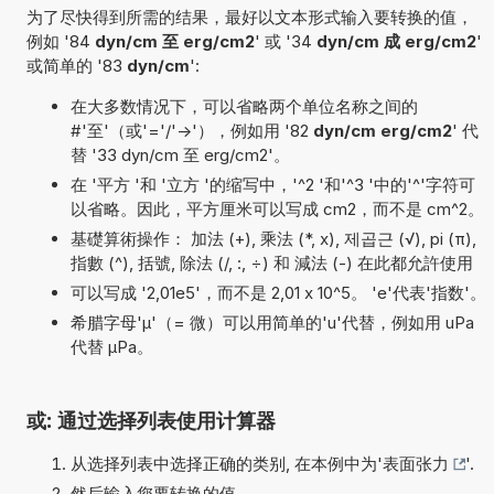
为了尽快得到所需的结果，最好以文本形式输入要转换的值，
例如 '84
dyn/cm 至 erg/cm2
' 或 '34
dyn/cm 成 erg/cm2
'
或简单的 '83
dyn/cm
':
在大多数情况下，可以省略两个单位名称之间的
#'至'（或'='/'->'），例如用 '82
dyn/cm erg/cm2
' 代
替 '33 dyn/cm 至 erg/cm2'。
在 '平方 '和 '立方 '的缩写中，'^2 '和'^3 '中的'^'字符可
以省略。因此，平方厘米可以写成 cm2，而不是 cm^2。
基礎算術操作： 加法 (+), 乘法 (*, x), 제곱근 (√), pi (π),
指數 (^), 括號, 除法 (/, :, ÷) 和 減法 (-) 在此都允許使用
可以写成 '2,01e5'，而不是 2,01 x 10^5。 'e'代表'指数'。
希腊字母'µ'（= 微）可以用简单的'u'代替，例如用 uPa
代替 µPa。
或: 通过选择列表使用计算器
从选择列表中选择正确的类别, 在本例中为'
表面张力
'.
然后输入您要转换的值.