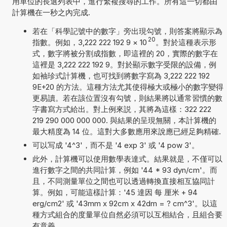
用單位的長選列表中，進行繁複搜尋的工作。所有這一切都由
計算機在一秒之內完成.
若在「科學記號中的數字」旁出現勾號，則答案將顯示為
20
指數。例如，3,222 222 192 9
×
10
。對於這種表示形
式，數字將被分割成指數，即這裡的 20，實際的數字在
這裡是 3,222 222 192 9。對於顯示數字受限的設備，例
如袖珍式計算機，也可找到將數字寫為 3,222 222 192
9E+20 的方法。這種方法尤其使得極大或極小的數字變得
更易讀。若在該位置沒有勾號，則結果將以通常習慣的數
字書寫方式給出。對上例來説，其將為這樣：322 222
219 290 000 000 000. 與結果的呈現無關，本計算機的
最大精度為 14 位。這對大多數應用來說應已經足夠精確.
可以写成 '4^3'，而不是 '4 exp 3' 或 '4 pow 3'。
此外，計算機可以使用數學表達式。結果就是，不僅可以
進行數字之間的共同計算，例如 '44 * 93 dyn/cm'。而
且，不同測量單位之間也可以透過轉換直接相互協同計
算。例如，可能這樣計算：'45 達因 每 厘米 + 94
erg/cm2' 或 '43mm x 92cm x 42dm = ? cm^3'。以這
種方式組合的度量單位自然必須可以互相結合，且組合要
有意義.