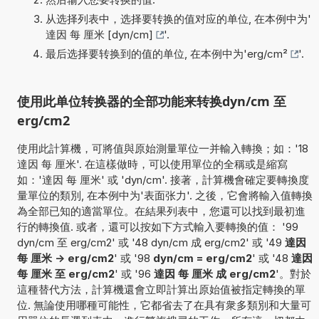
从选择列表中，选择要转换的值对应的单位, 在本例中为'
達因 每 厘米 [dyn/cm]
'.
最后选择要转换到的值的单位, 在本例中为'
erg/cm²
'.
使用此单位转换器的全部功能来转换dyn/cm 至
erg/cm2
使用此計算機，可將值與原始測量單位一并輸入轉換；如：'18
達因 每 厘米'. 在這樣做時，可以使用單位的全稱或是縮寫
如：'達因 每 厘米' 或 'dyn/cm'. 接著，計算機會確定要轉換度
量單位的類別, 在本例中为'表面张力'. 之後，它會將輸入值轉換
為全部已知的適當單位。在結果列表中，您還可以找到最初進
行的轉換值. 或者，還可以按如下方式輸入要轉換的值： '99
dyn/cm 至 erg/cm2' 或 '48 dyn/cm 成 erg/cm2' 或 '49
達因
每 厘米 -> erg/cm2
' 或 '98
dyn/cm = erg/cm2
' 或 '48
達因
每 厘米 至 erg/cm2
' 或 '96
達因 每 厘米 成 erg/cm2
'。對於
這種替代方法，計算機還會立即計算出原始值被指定轉換的單
位. 無論使用哪種可能性，它都省去了在具有衆多類別和大量可