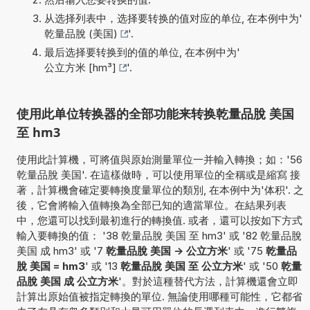
从选择列表中，选择要转换的值对应的单位, 在本例中为'
乾量品脫 (美国)
'.
最后选择要转换到的值的单位, 在本例中为'
公立方米 [hm³]
'.
使用此单位转换器的全部功能来转换乾量品脫 美国
至 hm3
使用此計算機，可將值與原始測量單位一并輸入轉換；如：'56
乾量品脫 美国'. 在這樣做時，可以使用單位的全稱或是縮寫 接
著，計算機會確定要轉換度量單位的類別, 在本例中为'体积'. 之
後，它會將輸入值轉換為全部已知的適當單位。在結果列表
中，您還可以找到最初進行的轉換值. 或者，還可以按如下方式
輸入要轉換的值： '38 乾量品脫 美国 至 hm3' 或 '82 乾量品脫
美国 成 hm3' 或 '7
乾量品脫 美国 -> 公立方米
' 或 '75
乾量品
脫 美国 = hm3
' 或 '13
乾量品脫 美国 至 公立方米
' 或 '50
乾量
品脫 美国 成 公立方米
'。對於這種替代方法，計算機還會立即
計算出原始值被指定轉換的單位. 無論使用哪種可能性，它都省