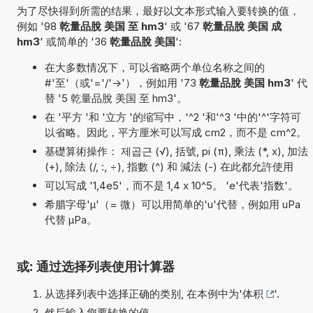
为了尽快得到所需的结果，最好以文本形式输入要转换的值，
例如 '98
乾量品脫 美国 至 hm3
' 或 '67
乾量品脫 美国 成
hm3
' 或简单的 '36
乾量品脫 美国
':
在大多数情况下，可以省略两个单位名称之间的
#'至'（或'='/'->'），例如用 '73
乾量品脫 美国 hm3
' 代
替 '5 乾量品脫 美国 至 hm3'。
在 '平方 '和 '立方 '的缩写中，'^2 '和'^3 '中的'^'字符可
以省略。因此，平方厘米可以写成 cm2，而不是 cm^2。
基礎算術操作： 제곱근 (√), 括號, pi (π), 乘法 (*, x), 加法
(+), 除法 (/, :, ÷), 指數 (^) 和 減法 (-) 在此都允許使用
可以写成 '1,4e5'，而不是 1,4 x 10^5。 'e'代表'指数'。
希腊字母'µ'（= 微）可以用简单的'u'代替，例如用 uPa
代替 µPa。
或: 通过选择列表使用计算器
从选择列表中选择正确的类别, 在本例中为'
体积
'.
然后输入您要转换的值.