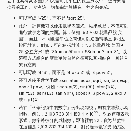
去了在具有衆多類別和大量可用單位的長選列表中，進行繁複
搜尋的工作。所有這一切都由計算機在一秒之內完成.
可以写成 '√25'，而不是 'sqrt 25'。
此外，計算機可以使用數學表達式。結果就是，不僅可以
進行數字之間的共同計算，例如 '93 * 62 乾量品脫 美
国'。而且，不同測量單位之間也可以透過轉換直接相互
協同計算。例如，可能這樣計算：'56 乾量品脫 美国 +
25 公立方米' 或 '31mm x 99cm x 68dm = ? cm^3'。以
這種方式組合的度量單位自然必須可以互相結合，且組合
要有意義.
可以写成 '4^3'，而不是 '4 exp 3' 或 '4 pow 3'。
还可以使用数学函数 asin, atan, acos, sqrt, sin, tan, exp,
cos 和 pow。例如：cos(pi/2), sin(90), atan(1/4),
sin(π/2), asin(1/2), tan(90°), acos(1), 3 pow 2, 2 exp 3
或 sqrt(4)
若在「科學記號中的數字」旁出現勾號，則答案將顯示為
22
指數。例如，2,103 733 314 189 4
×
10
。對於這種表示
形式，數字將被分割成指數，即這裡的 22，實際的數字
在這裡是 2,103 733 314 189 4。對於顯示數字受限的設