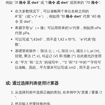
例如 '31
格令 至 dwt
' 或 '1
格令 成 dwt
' 或简单的 '70
格令
':
在大多数情况下，可以省略两个单位名称之间的
#'至'（或'='/'->'），例如用 '10
格令 dwt
' 代替 '40 格
令 至 dwt'。
希腊字母'µ'（= 微）可以用简单的'u'代替，例如用 uPa
代替 µPa。
可以写成 '1,42e5'，而不是 1,42 x 10^5。 'e'代表'指
数'。
基礎算術操作： 除法 (/, :, ÷), 加法 (+), 減法 (-), pi (π),
括號, 乘法 (*, x), 제곱근 (√) 和 指數 (^) 在此都允許使用
在 '平方 '和 '立方 '的缩写中，'^2 '和'^3 '中的'^'字符可
以省略。因此，平方厘米可以写成 cm2，而不是 cm^2。
或: 通过选择列表使用计算器
从选择列表中选择正确的类别, 在本例中为'
质量 / 重量
'.
然后输入您要转换的值.