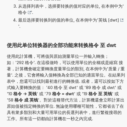
从选择列表中，选择要转换的值对应的单位, 在本例中为'
格令
'.
最后选择要转换到的值的单位, 在本例中为'
英钱 [dwt]
'.
使用此单位转换器的全部功能来转换格令 至 dwt
使用此計算機，可將值與原始測量單位一并輸入轉換；
如：'292 格令'. 在這樣做時，可以使用單位的全稱或是縮寫 接
著，計算機會確定要轉換度量單位的類別, 在本例中为'质量 / 重
量'. 之後，它會將輸入值轉換為全部已知的適當單位。在結果列
表中，您還可以找到最初進行的轉換值. 或者，還可以按如下方
式輸入要轉換的值： '40 格令 至 dwt' 或 '89 格令 成 dwt' 或
'10
格令 -> 英钱
' 或 '79
格令 = dwt
' 或 '19
格令 至 英钱
' 或
'58
格令 成 英钱
'。對於這種替代方法，計算機還會立即計算出
原始值被指定轉換的單位. 無論使用哪種可能性，它都省去了在
具有衆多類別和大量可用單位的長選列表中，進行繁複搜尋的
工作。所有這一切都由計算機在一秒之內完成.