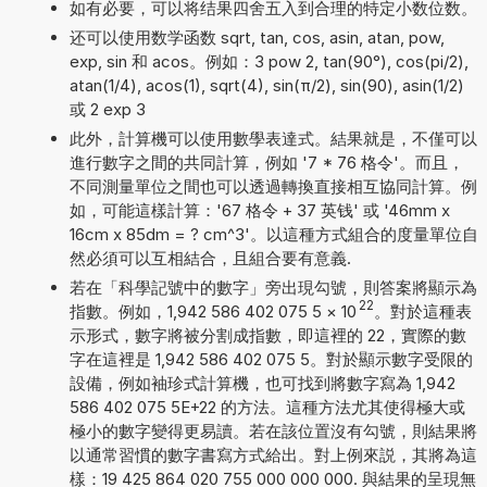
如有必要，可以将结果四舍五入到合理的特定小数位数。
还可以使用数学函数 sqrt, tan, cos, asin, atan, pow,
exp, sin 和 acos。例如：3 pow 2, tan(90°), cos(pi/2),
atan(1/4), acos(1), sqrt(4), sin(π/2), sin(90), asin(1/2)
或 2 exp 3
此外，計算機可以使用數學表達式。結果就是，不僅可以
進行數字之間的共同計算，例如 '7 * 76 格令'。而且，
不同測量單位之間也可以透過轉換直接相互協同計算。例
如，可能這樣計算：'67 格令 + 37 英钱' 或 '46mm x
16cm x 85dm = ? cm^3'。以這種方式組合的度量單位自
然必須可以互相結合，且組合要有意義.
若在「科學記號中的數字」旁出現勾號，則答案將顯示為
22
指數。例如，1,942 586 402 075 5
×
10
。對於這種表
示形式，數字將被分割成指數，即這裡的 22，實際的數
字在這裡是 1,942 586 402 075 5。對於顯示數字受限的
設備，例如袖珍式計算機，也可找到將數字寫為 1,942
586 402 075 5E+22 的方法。這種方法尤其使得極大或
極小的數字變得更易讀。若在該位置沒有勾號，則結果將
以通常習慣的數字書寫方式給出。對上例來説，其將為這
樣：19 425 864 020 755 000 000 000. 與結果的呈現無