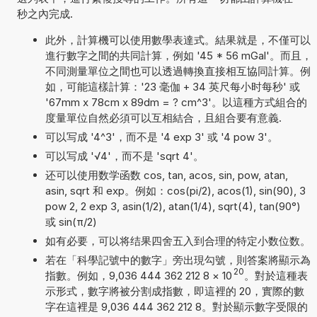
秒之內完成.
此外，計算機可以使用數學表達式。結果就是，不僅可以
進行數字之間的共同計算，例如 '45 * 56 mGal'。而且，
不同測量單位之間也可以透過轉換直接相互協同計算。例
如，可能這樣計算：'23 毫伽 + 34 英尺每小时每秒' 或
'67mm x 78cm x 89dm = ? cm^3'。以這種方式組合的
度量單位自然必須可以互相結合，且組合要有意義.
可以写成 '4^3'，而不是 '4 exp 3' 或 '4 pow 3'。
可以写成 '√4'，而不是 'sqrt 4'。
还可以使用数学函数 cos, tan, acos, sin, pow, atan,
asin, sqrt 和 exp。例如：cos(pi/2), acos(1), sin(90), 3
pow 2, 2 exp 3, asin(1/2), atan(1/4), sqrt(4), tan(90°)
或 sin(π/2)
如有必要，可以将结果四舍五入到合理的特定小数位数。
若在「科學記號中的數字」旁出現勾號，則答案將顯示為
20
指數。例如，9,036 444 362 212 8
×
10
。對於這種表
示形式，數字將被分割成指數，即這裡的 20，實際的數
字在這裡是 9,036 444 362 212 8。對於顯示數字受限的