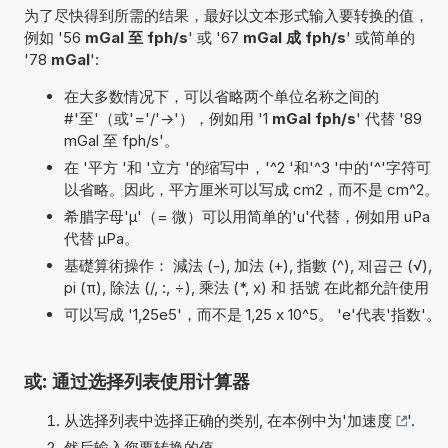
为了尽快得到所需的结果，最好以文本形式输入要转换的值，
例如 '56
mGal 至 fph/s
' 或 '67
mGal 成 fph/s
' 或简单的
'78
mGal
':
在大多数情况下，可以省略两个单位名称之间的
#'至'（或'='/'->'），例如用 '1
mGal fph/s
' 代替 '89
mGal 至 fph/s'。
在 '平方 '和 '立方 '的缩写中，'^2 '和'^3 '中的'^'字符可
以省略。因此，平方厘米可以写成 cm2，而不是 cm^2。
希腊字母'µ'（= 微）可以用简单的'u'代替，例如用 uPa
代替 µPa。
基礎算術操作： 減法 (-), 加法 (+), 指數 (^), 제곱근 (√),
pi (π), 除法 (/, :, ÷), 乘法 (*, x) 和 括號 在此都允許使用
可以写成 '1,25e5'，而不是 1,25 x 10^5。 'e'代表'指数'。
或: 通过选择列表使用计算器
从选择列表中选择正确的类别, 在本例中为'
加速度
'.
然后输入您要转换的值.