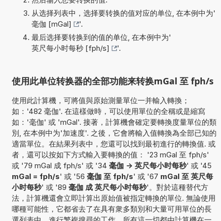
从选择列表中，选择要转换的值对应的单位, 在本例中为'
毫伽 [mGal]
'.
最后选择要转换到的值的单位, 在本例中为'
英尺每小时每秒 [fph/s]
'.
使用此单位转换器的全部功能来转换mGal 至 fph/s
使用此計算機，可將值與原始測量單位一并輸入轉換；
如：'482 毫伽'. 在這樣做時，可以使用單位的全稱或是縮寫
如：'毫伽' 或 'mGal'. 接著，計算機會確定要轉換度量單位的類
別, 在本例中为'加速度'. 之後，它會將輸入值轉換為全部已知的
適當單位。在結果列表中，您還可以找到最初進行的轉換值. 或
者，還可以按如下方式輸入要轉換的值： '23 mGal 至 fph/s'
或 '79 mGal 成 fph/s' 或 '34
毫伽 -> 英尺每小时每秒
' 或 '45
mGal = fph/s
' 或 '56
毫伽 至 fph/s
' 或 '67
mGal 至 英尺每
小时每秒
' 或 '89
毫伽 成 英尺每小时每秒
'。對於這種替代方
法，計算機還會立即計算出原始值被指定轉換的單位. 無論使用
哪種可能性，它都省去了在具有衆多類別和大量可用單位的長
選列表中，進行繁複搜尋的工作。所有這一切都由計算機在一