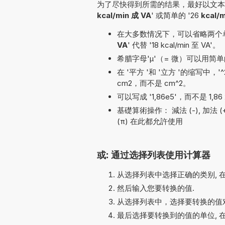
为了尽快得到所需的结果，最好以文本形
kcal/min 成 VA
' 或简单的 '26
kcal/m
在大多数情况下，可以省略两个单位名称
VA
' 代替 '18 kcal/min 至 VA'。
希腊字母'µ'（= 微）可以用简单的
在 '平方 '和 '立方 '的缩写中，
cm2，而不是 cm^2。
可以写成 '1,86e5'，而不是 1,86 
基礎算術操作： 減法 (-), 加法 (+), 除法
(π) 在此都允許使用
或: 通过选择列表使用计算器
从选择列表中选择正确的类别, 
然后输入您要转换的值.
从选择列表中，选择要转换的值对
最后选择要转换到的值的单位, 