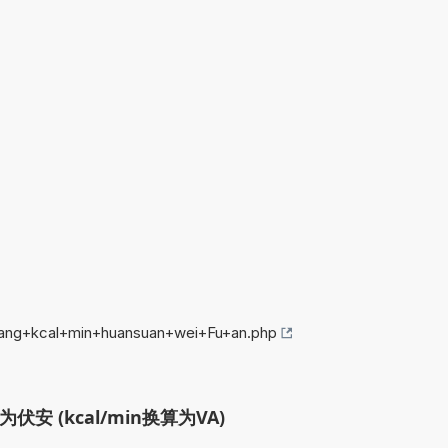
jiang+kcal+min+huansuan+wei+Fu+an.php
安 (kcal/min换算为VA)