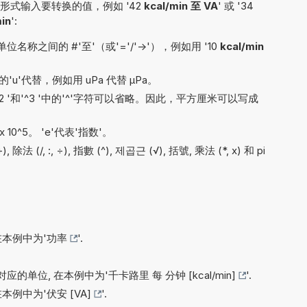
式输入要转换的值，例如 '42
kcal/min 至 VA
' 或 '34
in
':
之间的 #'至'（或'='/'->'），例如用 '10
kcal/min
'u'代替，例如用 uPa 代替 µPa。
'^2 '和'^3 '中的'^'字符可以省略。因此，平方厘米可以写成
x 10^5。 'e'代表'指数'。
 (/, :, ÷), 指數 (^), 제곱근 (√), 括號, 乘法 (*, x) 和 pi
在本例中为'
功率
'.
应的单位, 在本例中为'
千卡路里 每 分钟 [kcal/min]
'.
在本例中为'
伏安 [VA]
'.