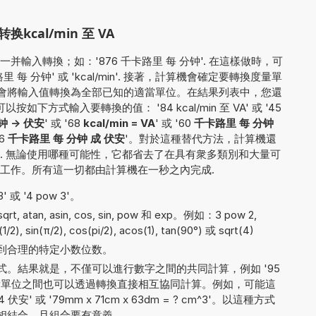
cal/min 至 VA
輸入轉換；如：'876 千卡路里 每 分钟'. 在這樣做時，可
 分钟' 或 'kcal/min'. 接著，計算機會確定要轉換度量單
後，它會將輸入值轉換為全部已知的適當單位。在結果列表中，您還
下方式輸入要轉換的值： '84 kcal/min 至 VA' 或 '45
 -> 伏安
' 或 '68
kcal/min = VA
' 或 '60
千卡路里 每 分钟
36
千卡路里 每 分钟 成 伏安
'。對於這種替代方法，計算機還
. 無論使用哪種可能性，它都省去了在具有衆多類別和大量可
工作。所有這一切都由計算機在一秒之內完成.
 或 '4 pow 3'。
, atan, asin, cos, sin, pow 和 exp。例如：3 pow 2,
n(1/2), sin(π/2), cos(pi/2), acos(1), tan(90°) 或 sqrt(4)
到合理的特定小数位数。
。結果就是，不僅可以進行數字之間的共同計算，例如 '95
，不同測量單位之間也可以透過轉換直接相互協同計算。例如，可能這
伏安' 或 '79mm x 71cm x 63dm = ? cm^3'。以這種方式
相結合，且組合要有意義.