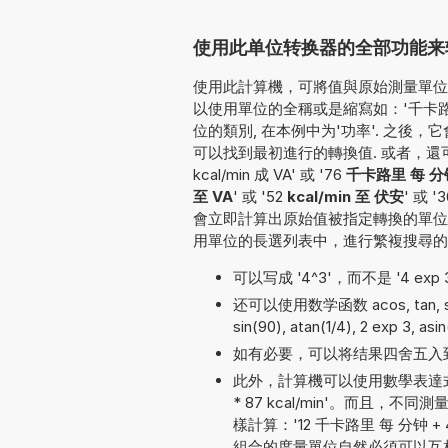
使用此单位转换器的全部功能来转换k
使用此計算機，可將值與原始測量單位一并
以使用單位的全稱或是縮寫如：'千卡路里 每
位的類別, 在本例中为'功率'. 之
可以找到最初進行的轉換值. 或者，還可以按如
kcal/min 成 VA' 或 '76
千卡路里 每 分钟
至 VA
' 或 '52
kcal/min 至 伏安
' 或 '
會立即計算出原始值被指定轉換的單位
用單位的長選列表中，進行繁複搜尋的
可以写成 '4^3'，而不是 '4 exp 3'
还可以使用数学函数 acos, tan, sqrt
sin(90), atan(1/4), 2 exp 3, asi
如有必要，可以将结果四舍五入
此外，計算機可以使用數學表達式
* 87 kcal/min'。而且
樣計算：'12 千卡路里 每 分钟 + 4 
組合的度量單位自然必須可以互