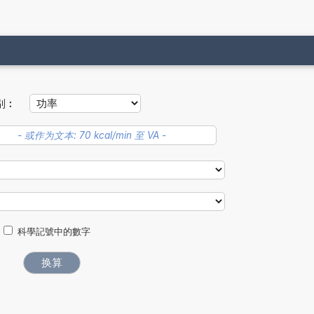
别︰
科學記號中的數字