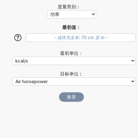
度量类别︰
最初值：
?
最初单位：
目标单位︰