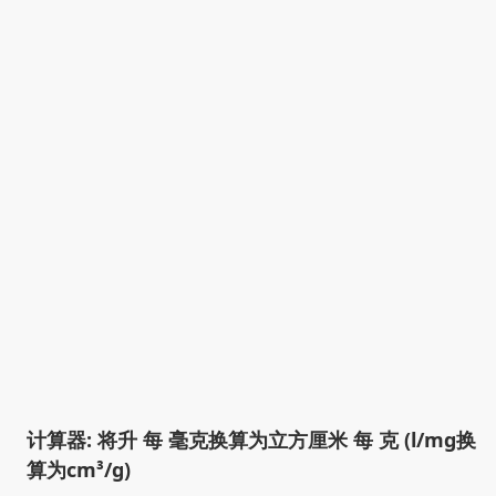
计算器: 将升 每 毫克换算为立方厘米 每 克 (l/mg换
算为cm³/g)