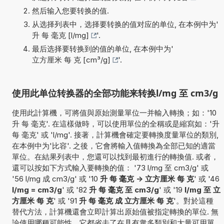
然后输入您要转换的值.
从选择列表中，选择要转换的值对应的单位, 在本例中为'
升 每 毫克 [l/mg]
'.
最后选择要转换到的值的单位, 在本例中为'
立方厘米 每 克 [cm³/g]
'.
使用此单位转换器的全部功能来转换l/mg 至 cm3/g
使用此計算機，可將值與原始測量單位一并輸入轉換；如：'10
升 每 毫克'. 在這樣做時，可以使用單位的全稱或是縮寫如：'升
每 毫克' 或 'l/mg'. 接著，計算機會確定要轉換度量單位的類別,
在本例中为'比容'. 之後，它會將輸入值轉換為全部已知的適當
單位。在結果列表中，您還可以找到最初進行的轉換值. 或者，
還可以按如下方式輸入要轉換的值： '73 l/mg 至 cm3/g' 或
'56 l/mg 成 cm3/g' 或 '10
升 每 毫克 -> 立方厘米 每 克
' 或 '46
l/mg = cm3/g
' 或 '82
升 每 毫克 至 cm3/g
' 或 '19
l/mg 至 立
方厘米 每 克
' 或 '91
升 每 毫克 成 立方厘米 每 克
'。對於這種
替代方法，計算機還會立即計算出原始值被指定轉換的單位. 無
論使用哪種可能性，它都省去了在具有衆多類別和大量可用單