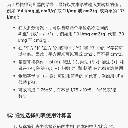
为了尽快得到所需的结果，最好以文本形式输入要转换的值，
例如 '64
l/mg 至 cm3/g
' 或 '1
l/mg 成 cm3/g
' 或简单的 '37
l/mg
':
在大多数情况下，可以省略两个单位名称之间的
#'至'（或'='/'->'），例如用 '10
l/mg cm3/g
' 代替 '73
l/mg 至 cm3/g'。
在 '平方 '和 '立方 '的缩写中，'^2 '和'^3 '中的'^'字符可
以省略。因此，平方厘米可以写成 cm2，而不是 cm^2。
基礎算術操作： pi (π), 減法 (-), 乘法 (*, x), 加法 (+), 제
곱근 (√), 除法 (/, :, ÷), 指數 (^) 和 括號 在此都允許使用
希腊字母'µ'（= 微）可以用简单的'u'代替，例如用 uPa
代替 µPa。
可以写成 '1,75e5'，而不是 1,75 x 10^5。 'e'代表'指
数'。
或: 通过选择列表使用计算器
从选择列表中选择正确的类别, 在本例中为'
比容
'.