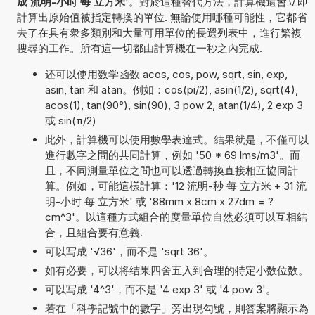
成 流明-小时 每 立方米
'。對於這種替代方法，計算機還會立即
計算出原始值被指定轉換的單位. 無論使用哪種可能性，它都省
去了在具有衆多類別和大量可用單位的長選列表中，進行繁複
搜尋的工作。所有這一切都由計算機在一秒之內完成.
还可以使用数学函数 acos, cos, pow, sqrt, sin, exp,
asin, tan 和 atan。例如：cos(pi/2), asin(1/2), sqrt(4),
acos(1), tan(90°), sin(90), 3 pow 2, atan(1/4), 2 exp 3
或 sin(π/2)
此外，計算機可以使用數學表達式。結果就是，不僅可以
進行數字之間的共同計算，例如 '50 * 69 lms/m3'。而
且，不同測量單位之間也可以透過轉換直接相互協同計
算。例如，可能這樣計算：'12 流明-秒 每 立方米 + 31 流
明-小时 每 立方米' 或 '88mm x 8cm x 27dm = ?
cm^3'。以這種方式組合的度量單位自然必須可以互相結
合，且組合要有意義.
可以写成 '√36'，而不是 'sqrt 36'。
如有必要，可以将结果四舍五入到合理的特定小数位数。
可以写成 '4^3'，而不是 '4 exp 3' 或 '4 pow 3'。
若在「科學記號中的數字」旁出現勾號，則答案將顯示為