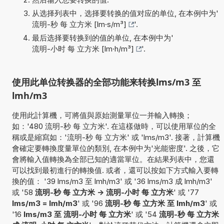
从选择列表中，选择要转换的值对应的单位, 在本例中为'
流明-秒 每 立方米 [lm·s/m³]
'.
最后选择要转换到的值的单位, 在本例中为'
流明-小时 每 立方米 [lm·h/m³]
'.
使用此单位转换器的全部功能来转换lms/m3 至
lmh/m3
使用此計算機，可將值與原始測量單位一并輸入轉換；
如：'480 流明-秒 每 立方米'. 在這樣做時，可以使用單位的全
稱或是縮寫如：'流明-秒 每 立方米' 或 'lms/m3'. 接著，計算機
會確定要轉換度量單位的類別, 在本例中为'光能密度'. 之後，它
會將輸入值轉換為全部已知的適當單位。在結果列表中，您還
可以找到最初進行的轉換值. 或者，還可以按如下方式輸入要轉
換的值： '39 lms/m3 至 lmh/m3' 或 '36 lms/m3 成 lmh/m3'
或 '58
流明-秒 每 立方米 -> 流明-小时 每 立方米
' 或 '77
lms/m3 = lmh/m3
' 或 '96
流明-秒 每 立方米 至 lmh/m3
' 或
'16
lms/m3 至 流明-小时 每 立方米
' 或 '54
流明-秒 每 立方米