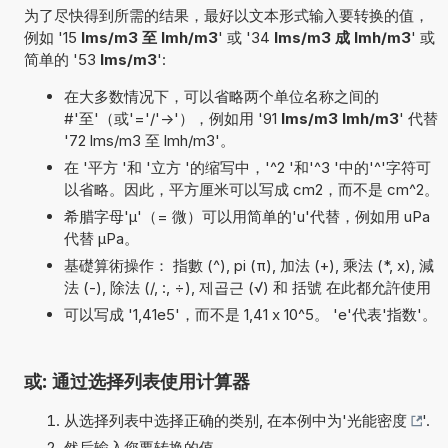
为了尽快得到所需的结果，最好以文本形式输入要转换的值，
例如 '15
lms/m3 至 lmh/m3
' 或 '34
lms/m3 成 lmh/m3
' 或
简单的 '53
lms/m3
':
在大多数情况下，可以省略两个单位名称之间的
#'至'（或'='/'->'），例如用 '91
lms/m3 lmh/m3
' 代替
'72 lms/m3 至 lmh/m3'。
在 '平方 '和 '立方 '的缩写中，'^2 '和'^3 '中的'^'字符可
以省略。因此，平方厘米可以写成 cm2，而不是 cm^2。
希腊字母'µ'（= 微）可以用简单的'u'代替，例如用 uPa
代替 µPa。
基礎算術操作： 指數 (^), pi (π), 加法 (+), 乘法 (*, x), 減
法 (-), 除法 (/, :, ÷), 제곱근 (√) 和 括號 在此都允許使用
可以写成 '1,41e5'，而不是 1,41 x 10^5。 'e'代表'指数'。
或: 通过选择列表使用计算器
从选择列表中选择正确的类别, 在本例中为'
光能密度
'.
然后输入您要转换的值.