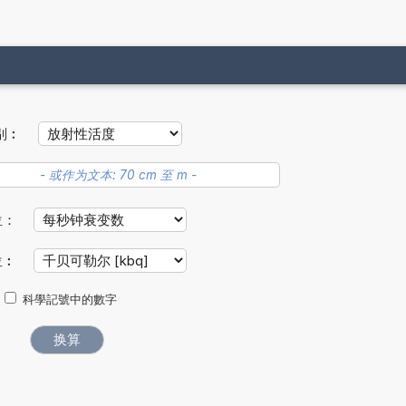
别︰
位：
位︰
科學記號中的數字