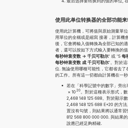
最后选择要转换到的值的单位, 
使用此单位转换器的全部功能来转
使用此計算機，可將值與原始測量單位一
用單位的全稱或是縮寫 接著，計算機會確
後，它會將輸入值轉換為全部已知的適
者，還可以按如下方式輸入要轉換的值： '3 
每秒钟衰变数 -> 千贝可勒尔
' 或 '5
每
每秒钟衰变数 成 千贝可勒尔
'。對於
位. 無論使用哪種可能性，它都省去
的工作。所有這一切都由計算機在一秒
若在「科學記號中的數字」旁出現勾號
20
×
10
。對於這種表示形式，數
2,468 148 125 688
2,468 148 125 688 
置沒有勾號，則結果將以通常習慣
812 568 800 000 00
說應已經足夠精確.