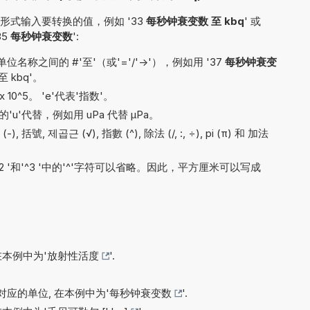
式输入要转换的值，例如 '33
每秒钟衰变数 至 kbq
' 或
35
每秒钟衰变数
':
称之间的 #'至'（或'='/'->'），例如用 '37
每秒钟衰变
至 kbq'。
x 10^5。 'e'代表'指数'。
'u'代替，例如用 uPa 代替 µPa。
 括號, 제곱근 (√), 指數 (^), 除法 (/, :, ÷), pi (π) 和 加法
'^2 '和'^3 '中的'^'字符可以省略。因此，平方厘米可以写成
在本例中为'
放射性活度
'.
应的单位, 在本例中为'
每秒钟衰变数
'.