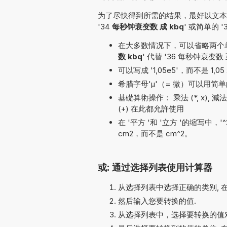
为了尽快得到所需的结果，最好以文本形
'34
每秒钟衰变数 成 kbq
' 或简单的 '
在大多数情况下，可以省略两个单位名
数 kbq
' 代替 '36 每秒钟衰变数 
可以写成 '1,05e5'，而不是 1,05 
希腊字母'µ'（= 微）可以用简单的
基礎算術操作： 乘法 (*, x), 減法 (-),
(+) 在此都允許使用
在 '平方 '和 '立方 '的缩写中，
cm2，而不是 cm^2。
或: 通过选择列表使用计算器
从选择列表中选择正确的类别, 
然后输入您要转换的值.
从选择列表中，选择要转换的值对