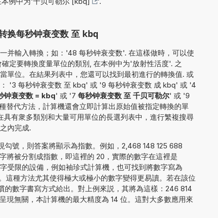
在本例中为'
千贝可勒尔 [kbq]
'.
换每秒钟衰变数 至 kbq
并輸入轉換；如：'48 每秒钟衰变数'. 在這樣做時，可以使
定要轉換度量單位的類別, 在本例中为'放射性活度'. 之
當單位。在結果列表中，您還可以找到最初進行的轉換值. 或
每秒钟衰变数 至 kbq' 或 '9 每秒钟衰变数 成 kbq' 或 '4
秒钟衰变数 = kbq
' 或 '7
每秒钟衰变数 至 千贝可勒尔
' 或 '9
這種替代方法，計算機還會立即計算出原始值被指定轉換的單
了在具有衆多類別和大量可用單位的長選列表中，進行繁複搜尋
之內完成.
，則答案將顯示為指數。例如，2,468 148 125 688
字將被分割成指數，即這裡的 20，實際的數字在這裡是
。對於顯示數字受限的設備，例如袖珍式計算機，也可找到將數字寫為
E+20 的方法。這種方法尤其使得極大或極小的數字變得更易讀。若在該位
的數字書寫方式給出。對上例來説，其將為這樣：246 814
0. 與結果的呈現無關，本計算機的最大精度為 14 位。這對大多數應用來