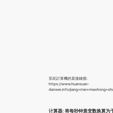
至此計算機的直接鏈接:
https://www.huansuan-
danwei.info/jiang+mei+miaohong+sh
计算器: 将每秒钟衰变数换算为千