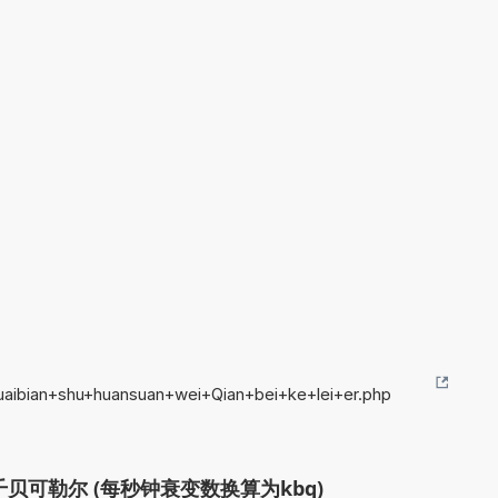
uaibian+shu+huansuan+wei+Qian+bei+ke+lei+er.php
贝可勒尔 (每秒钟衰变数换算为kbq)