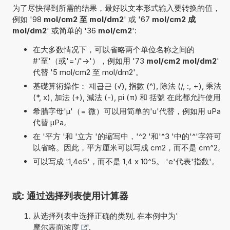
为了尽快得到所需的结果，最好以文本形式输入要转换的值，
例如 '98
mol/cm2 至 mol/dm2
' 或 '67
mol/cm2 成
mol/dm2
' 或简单的 '36
mol/cm2
':
在大多数情况下，可以省略两个单位名称之间的
#'至'（或'='/'->'），例如用 '73
mol/cm2 mol/dm2
'
代替 '5 mol/cm2 至 mol/dm2'。
基礎算術操作： 제곱근 (√), 指數 (^), 除法 (/, :, ÷), 乘法
(*, x), 加法 (+), 減法 (-), pi (π) 和 括號 在此都允許使用
希腊字母'µ'（= 微）可以用简单的'u'代替，例如用 uPa
代替 µPa。
在 '平方 '和 '立方 '的缩写中，'^2 '和'^3 '中的'^'字符可
以省略。因此，平方厘米可以写成 cm2，而不是 cm^2。
可以写成 '1,4e5'，而不是 1,4 x 10^5。 'e'代表'指数'。
或: 通过选择列表使用计算器
从选择列表中选择正确的类别, 在本例中为'
摩尔表面浓度
'.