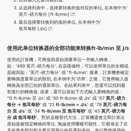
从选择列表中，选择要转换的值对应的单位, 在本例中为'
英尺-磅力每分 [ft-lb/min]
'.
最后选择要转换到的值的单位, 在本例中为'
焦耳每秒 [J/s]
'.
使用此单位转换器的全部功能来转换ft-lb/min 至 J/s
使用此計算機，可將值與原始測量單位一并輸入轉換；
如：'489 英尺-磅力每分'. 在這樣做時，可以使用單位的全稱或
是縮寫如：'英尺-磅力每分' 或 'ft-lb/min'. 接著，計算機會確定
要轉換度量單位的類別, 在本例中为'功率'. 之後，它會將輸入值
轉換為全部已知的適當單位。在結果列表中，您還可以找到最
初進行的轉換值. 或者，還可以按如下方式輸入要轉換的值：
'12 ft-lb/min 至 J/s' 或 '90 ft-lb/min 成 J/s' 或 '67
英尺-磅力
每分 -> 焦耳每秒
' 或 '23
ft-lb/min = J/s
' 或 '78
英尺-磅力每
分 至 J/s
' 或 '34
ft-lb/min 至 焦耳每秒
' 或 '45
英尺-磅力每
分 成 焦耳每秒
'。對於這種替代方法，計算機還會立即計算出
原始值被指定轉換的單位. 無論使用哪種可能性，它都省去了在
具有衆多類別和大量可用單位的長選列表中，進行繁複搜尋的