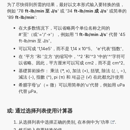
为了尽快得到所需的结果，最好以文本形式输入要转换的值，
例如 '78
ft-lb/min 至 J/s
' 或 '34
ft-lb/min 成 J/s
' 或简单的
'89
ft-lb/min
':
在大多数情况下，可以省略两个单位名称之间的
#'至'（或'='/'->'），例如用 '1
ft-lb/min J/s
' 代替 '45
ft-lb/min 至 J/s'。
可以写成 '1,14e5'，而不是 1,14 x 10^5。 'e'代表'指数'。
在 '平方 '和 '立方 '的缩写中，'^2 '和'^3 '中的'^'字符可
以省略。因此，平方厘米可以写成 cm2，而不是 cm^2。
基礎算術操作： 乘法 (*, x), 加法 (+), 括號, 除法 (/, :, ÷),
減法 (-), 指數 (^), pi (π) 和 제곱근 (√) 在此都允許使用
希腊字母'µ'（= 微）可以用简单的'u'代替，例如用 uPa
代替 µPa。
或: 通过选择列表使用计算器
从选择列表中选择正确的类别, 在本例中为'
功率
'.
然后输入您要转换的值.