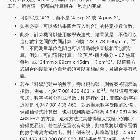
工作。所有這一切都由計算機在一秒之內完成.
可以写成 '4^3'，而不是 '4 exp 3' 或 '4 pow 3'。
如有必要，可以将结果四舍五入到合理的特定小数位数。
此外，計算機可以使用數學表達式。結果就是，不僅可以
進行數字之間的共同計算，例如 '23 * 78 ft-lb/min'。而
且，不同測量單位之間也可以透過轉換直接相互協同計
算。例如，可能這樣計算：'12 英尺-磅力每分 + 67 焦耳
每秒' 或 '34mm x 89cm x 45dm = ? cm^3'。以這種方
式組合的度量單位自然必須可以互相結合，且組合要有意
義.
若在「科學記號中的數字」旁出現勾號，則答案將顯示為
21
指數。例如，4,947 081 436 463
×
10
。對於這種表示
形式，數字將被分割成指數，即這裡的 21，實際的數字在
這裡是 4,947 081 436 463。對於顯示數字受限的設備，
例如袖珍式計算機，也可找到將數字寫為 4,947 081 436
463 E+21 的方法。這種方法尤其使得極大或極小的數字
變得更易讀。若在該位置沒有勾號，則結果將以通常習慣
的數字書寫方式給出。對上例來説，其將為這樣：4 947
081 436 463 000 000 000. 與結果的呈現無關，本計算