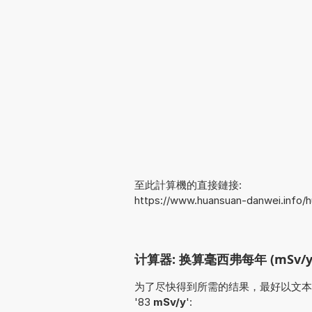
至此計算機的直接鏈接:
https://www.huansuan-danwei.info/
计算器: 换算毫西弗每年 (mSv/y
为了尽快得到所需的结果，最好以文本形式输入
'83
mSv/y
':