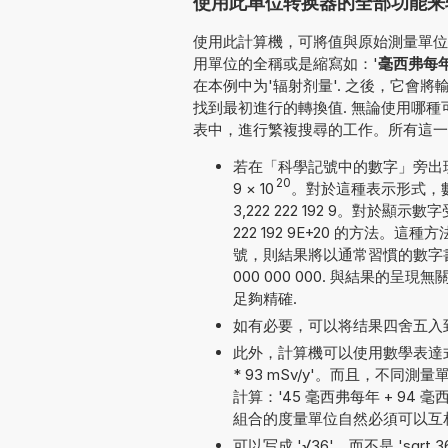
使用此单位转换器的全部功能来转
使用此計算機，可將值與原始測量單位一
用單位的全稱或是縮寫如：'
毫西弗每
在本例中为'辐射剂量'. 之後，它會
找到最初進行的轉換值. 無論使用哪
表中，進行繁複搜尋的工作。所有這一
若在「科學記號中的數字」旁出現勾號
20
9
×
10
。對於這種表示形式，
3,222 222 192 9。對於
222 192 9E+20 的方
號，則結果將以通常習慣的數字書寫方
000 000 000. 與結果的
足夠精確.
如有必要，可以将结果四舍五入
此外，計算機可以使用數學表達式
* 93 mSv/y'。而且，不
計算：'45 毫西弗每年 + 94 毫西弗
組合的度量單位自然必須可以互
可以写成 '√36'，而不是 'sqrt 3