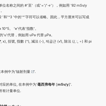
之间的 #'至'（或'='/'->'），例如用 '82 mSv/y
s'。
'^2 '和'^3 '中的'^'字符可以省略。因此，平方厘米可以写成
x 10^5。 'e'代表'指数'。
'u'代替，例如用 uPa 代替 µPa。
 括號, 指數 (^), 減法 (-), 제곱근 (√), 除法 (/, :, ÷) 和 pi
在本例中为'
辐射剂量
'.
应的单位, 在本例中为'
毫西弗每年
[
mSv/y
]'.
所有计量单位.