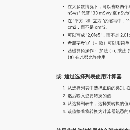
在大多数情况下，可以省略两个单位名称
nSv/s' 代替 '33 mSv/y 至 nSv/
在 '平方 '和 '立方 '的缩写中，
cm2，而不是 cm^2。
可以写成 '2,01e5'，而不是 2,01 
希腊字母'µ'（= 微）可以用简单的
基礎算術操作： 加法 (+), 乘法 (*, x),
(π) 在此都允許使用
或: 通过选择列表使用计算器
从选择列表中选择正确的类别, 
然后输入您要转换的值.
从选择列表中，选择要转换的值对
该值接着将转换为计算器熟悉的