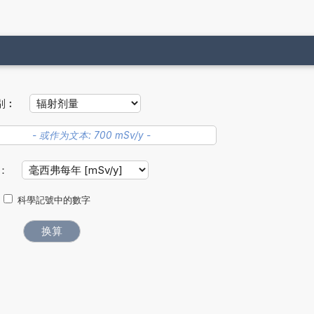
别︰
：
科學記號中的數字