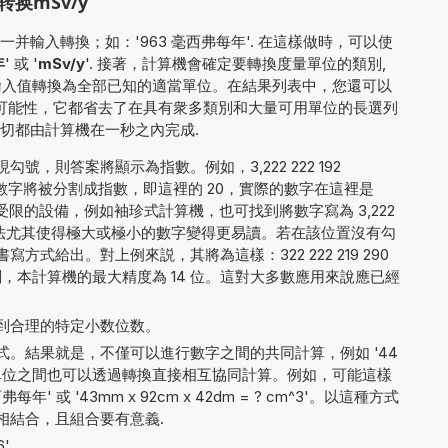
换mSv/y
并輸入轉換；如：'963 毫西弗每年'. 在這樣做時，可以使
年
' 或 '
mSv/y
'. 接著，計算機會確定要轉換度量單位的類別,
將輸入值轉換為全部已知的適當單位。在結果列表中，您還可以
種可能性，它都省去了在具有衆多類別和大量可用單位的長選列
切都由計算機在一秒之內完成.
，則答案將顯示為指數。例如，3,222 222 192
數字將被分割成指數，即這裡的 20，實際的數字在這裡是
顯示數字受限的設備，例如袖珍式計算機，也可找到將數字寫為 3,222
法。這種方法尤其使得極大或極小的數字變得更易讀。若在該位置沒有勾
式給出。對上例來説，其將為這樣：322 222 219 290
呈現無關，本計算機的最大精度為 14 位。這對大多數應用來說應已經
到合理的特定小数位数。
。結果就是，不僅可以進行數字之間的共同計算，例如 '44
同測量單位之間也可以透過轉換直接相互協同計算。例如，可能這樣
每年' 或 '43mm x 92cm x 42dm = ? cm^3'。以這種方式
相結合，且組合要有意義.
6'。