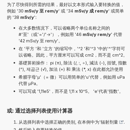
为了尽快得到所需的结果，最好以文本形式输入要转换的值，
例如 '30
mSv/y 至 rem/y
' 或 '34
mSv/y 成 rem/y
' 或简单
的 '38
mSv/y
':
在大多数情况下，可以省略两个单位名称之间的
#'至'（或'='/'->'），例如用 '46
mSv/y rem/y
' 代替
'42 mSv/y 至 rem/y'。
在 '平方 '和 '立方 '的缩写中，'^2 '和'^3 '中的'^'字符可
以省略。因此，平方厘米可以写成 cm2，而不是 cm^2。
基礎算術操作： pi (π), 除法 (/, :, ÷), 減法 (-), 括號, 指數
(^), 제곱근 (√), 加法 (+) 和 乘法 (*, x) 在此都允許使用
希腊字母'µ'（= 微）可以用简单的'u'代替，例如用 uPa
代替 µPa。
可以写成 '1,11e5'，而不是 1,11 x 10^5。 'e'代表'指数'。
或: 通过选择列表使用计算器
从选择列表中选择正确的类别, 在本例中为'
辐射剂量
'.
然后输入您要转换的值.