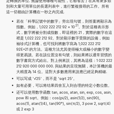
定轉換的單位. 無論使用哪種可能性，它都省去了在具有衆多類
別和大量可用單位的長選列表中，進行繁複搜尋的工作。所有
這一切都由計算機在一秒之內完成.
若在「科學記號中的數字」旁出現勾號，則答案將顯示為
21
指數。例如，1,022 222 212 92
×
10
。對於這種表示形
式，數字將被分割成指數，即這裡的 21，實際的數字在這
裡是 1,022 222 212 92。對於顯示數字受限的設備，例如
袖珍式計算機，也可找到將數字寫為 1,022 222 212
92E+21 的方法。這種方法尤其使得極大或極小的數字變
得更易讀。若在該位置沒有勾號，則結果將以通常習慣的
數字書寫方式給出。對上例來説，其將為這樣：1 022 222
212 920 000 000 000. 與結果的呈現無關，本計算機的最
大精度為 14 位。這對大多數應用來說應已經足夠精確.
可以写成 '√25'，而不是 'sqrt 25'。
如有必要，可以将结果四舍五入到合理的特定小数位数。
还可以使用数学函数 tan, acos, atan, sin, exp, cos, asin,
pow 和 sqrt。例如：cos(pi/2), asin(1/2), sin(90),
acos(1), atan(1/4), tan(90°), sin(π/2), 3 pow 2, sqrt(4)
或 2 exp 3