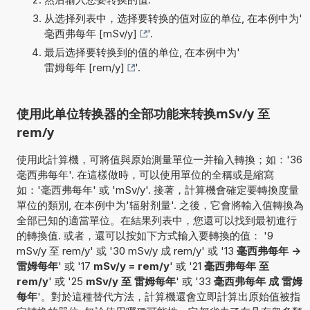
从选择列表中，选择要转换的值对应的单位, 在本例中为'
毫西弗每年 [mSv/y]
'.
最后选择要转换到的值的单位, 在本例中为'
雷姆每年 [rem/y]
'.
使用此单位转换器的全部功能来转换mSv/y 至
rem/y
使用此計算機，可將值與原始測量單位一并輸入轉換；如：'36
毫西弗每年'. 在這樣做時，可以使用單位的全稱或是縮寫
如：'毫西弗每年' 或 'mSv/y'. 接著，計算機會確定要轉換度量
單位的類別, 在本例中为'辐射剂量'. 之後，它會將輸入值轉換為
全部已知的適當單位。在結果列表中，您還可以找到最初進行
的轉換值. 或者，還可以按如下方式輸入要轉換的值： '9
mSv/y 至 rem/y' 或 '30 mSv/y 成 rem/y' 或 '13
毫西弗每年 ->
雷姆每年
' 或 '17
mSv/y = rem/y
' 或 '21
毫西弗每年 至
rem/y
' 或 '25
mSv/y 至 雷姆每年
' 或 '33
毫西弗每年 成 雷姆
每年
'。對於這種替代方法，計算機還會立即計算出原始值被指