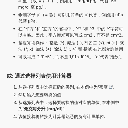
#'至'（或'='/'->'），例如用 '1 mg/dl pg/l' 代替 '56
mg/dl 至 pg/l'。
希腊字母'µ'（= 微）可以用简单的'u'代替，例如用 uPa
代替 µPa。
在 '平方 '和 '立方 '的缩写中，'^2 '和'^3 '中的'^'字符可
以省略。因此，平方厘米可以写成 cm2，而不是 cm^2。
基礎算術操作： 指數 (^), 減法 (-), 제곱근 (√), pi (π), 乘
法 (*, x), 加法 (+), 除法 (/, :, ÷) 和 括號 在此都允許使用
可以写成 '1,91e5'，而不是 1,91 x 10^5。 'e'代表'指数'。
或: 通过选择列表使用计算器
从选择列表中选择正确的类别, 在本例中为'
密度
'.
然后输入您要转换的值.
从选择列表中，选择要转换的值对应的单位, 在本例中
为'
毫克每分升
[
mg/dl
]'.
该值接着将转换为计算器熟悉的所有计量单位.