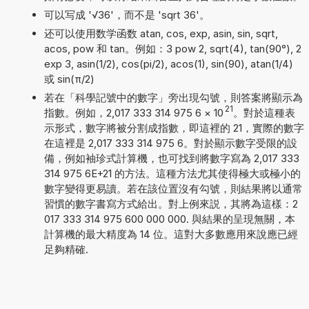
可以写成 '√36'，而不是 'sqrt 36'。
还可以使用数学函数 atan, cos, exp, asin, sin, sqrt,
acos, pow 和 tan。例如：3 pow 2, sqrt(4), tan(90°), 2
exp 3, asin(1/2), cos(pi/2), acos(1), sin(90), atan(1/4)
或 sin(π/2)
若在「科學記號中的數字」旁出現勾號，則答案將顯示為
21
指數。例如，2,017 333 314 975 6
×
10
。對於這種表
示形式，數字將被分割成指數，即這裡的 21，實際的數字
在這裡是 2,017 333 314 975 6。對於顯示數字受限的設
備，例如袖珍式計算機，也可找到將數字寫為 2,017 333
314 975 6E+21 的方法。這種方法尤其使得極大或極小的
數字變得更易讀。若在該位置沒有勾號，則結果將以通常
習慣的數字書寫方式給出。對上例來説，其將為這樣：2
017 333 314 975 600 000 000. 與結果的呈現無關，本
計算機的最大精度為 14 位。這對大多數應用來說應已經
足夠精確.