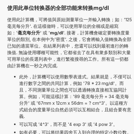
使用此单位转换器的全部功能来转换mg/dl
使用此計算機，可將值與原始測量單位一并輸入轉換；如：'125
毫克每分升'. 在這樣做時，可以使用單位的全稱或是縮寫
如：'
毫克每分升
' 或 '
mg/dl
'. 接著，計算機會確定要轉換度量
單位的類別, 在本例中为'密度'. 之後，它會將輸入值轉換為全部
已知的適當單位。在結果列表中，您還可以找到最初進行的轉
換值. 無論使用哪種可能性，它都省去了在具有衆多類別和大量
可用單位的長選列表中，進行繁複搜尋的工作。所有這一切都
由計算機在一秒之內完成.
此外，計算機可以使用數學表達式。結果就是，不僅可以
進行數字之間的共同計算，例如 '78 * 23 mg/dl'。而
且，不同測量單位之間也可以透過轉換直接相互協同計
算。例如，可能這樣計算：'89 毫克每分升 + 34 毫克每
分升' 或 '67mm x 12cm x 56dm = ? cm^3'。以這種方
式組合的度量單位自然必須可以互相結合，且組合要有意
義.
可以写成 '4^3'，而不是 '4 exp 3' 或 '4 pow 3'。
如有必要，可以将结果四舍五入到合理的特定小数位数。