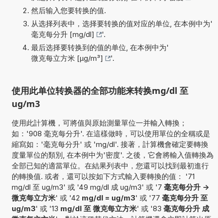
然后输入您要转换的值.
从选择列表中，选择要转换的值对应的单位, 在本例中为'
毫克每分升 [mg/dl]
'.
最后选择要转换到的值的单位, 在本例中为'
微克每立方米 [µg/m³]
'.
使用此单位转换器的全部功能来转换mg/dl 至
ug/m3
使用此計算機，可將值與原始測量單位一并輸入轉換；
如：'908 毫克每分升'. 在這樣做時，可以使用單位的全稱或是
縮寫如：'毫克每分升' 或 'mg/dl'. 接著，計算機會確定要轉換
度量單位的類別, 在本例中为'密度'. 之後，它會將輸入值轉換為
全部已知的適當單位。在結果列表中，您還可以找到最初進行
的轉換值. 或者，還可以按如下方式輸入要轉換的值： '71
mg/dl 至 ug/m3' 或 '49 mg/dl 成 ug/m3' 或 '7
毫克每分升 ->
微克每立方米
' 或 '42
mg/dl = ug/m3
' 或 '77
毫克每分升 至
ug/m3
' 或 '13
mg/dl 至 微克每立方米
' 或 '83
毫克每分升 成