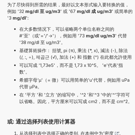
为了尽快得到所需的结果，最好以文本形式输入要转换的值，
例如 '32
mg/dl 至 ug/m3
' 或 '67
mg/dl 成 ug/m3
' 或简单的
'3
mg/dl
':
在大多数情况下，可以省略两个单位名称之间的
#'至'（或'='/'->'），例如用 '73
mg/dl ug/m3
' 代替
'38 mg/dl 至 ug/m3'。
基礎算術操作： 括號, pi (π), 乘法 (*, x), 減法 (-), 除法
(/, :, ÷), 제곱근 (√), 加法 (+) 和 指數 (^) 在此都允許使用
可以写成 '1,73e5'，而不是 1,73 x 10^5。 'e'代表'指
数'。
希腊字母'µ'（= 微）可以用简单的'u'代替，例如用 uPa
代替 µPa。
在 '平方 '和 '立方 '的缩写中，'^2 '和'^3 '中的'^'字符可
以省略。因此，平方厘米可以写成 cm2，而不是 cm^2。
或: 通过选择列表使用计算器
从选择列表中选择正确的类别, 在本例中为'
密度
'.