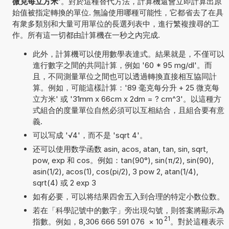
微克每立方米
'。對於這種替代方法，計算機還會立即計算出原
始值被指定轉換的單位. 無論使用哪種可能性，它都省去了在具
有衆多類別和大量可用單位的長選列表中，進行繁複搜尋的工
作。所有這一切都由計算機在一秒之內完成.
此外，計算機可以使用數學表達式。結果就是，不僅可以
進行數字之間的共同計算，例如 '60 * 95 mg/dl'。而
且，不同測量單位之間也可以透過轉換直接相互協同計
算。例如，可能這樣計算：'89 毫克每分升 + 25 微克每
立方米' 或 '31mm x 66cm x 2dm = ? cm^3'。以這種方
式組合的度量單位自然必須可以互相結合，且組合要有意
義.
可以写成 '√4'，而不是 'sqrt 4'。
还可以使用数学函数 asin, acos, atan, tan, sin, sqrt,
pow, exp 和 cos。例如：tan(90°), sin(π/2), sin(90),
asin(1/2), acos(1), cos(pi/2), 3 pow 2, atan(1/4),
sqrt(4) 或 2 exp 3
如有必要，可以将结果四舍五入到合理的特定小数位数。
若在「科學記號中的數字」旁出現勾號，則答案將顯示為
21
指數。例如，8,306 666 591 076
×
10
。對於這種表示