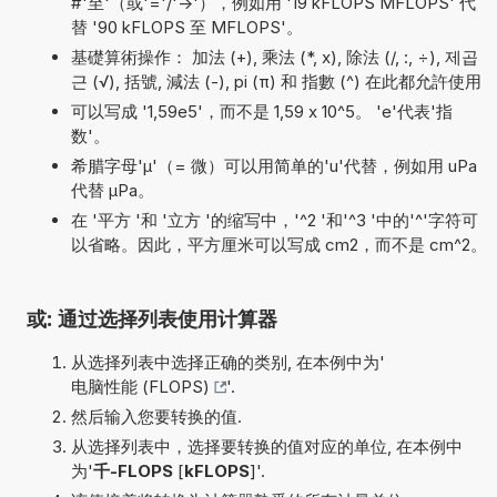
#'至'（或'='/'->'），例如用 '19 kFLOPS MFLOPS' 代
替 '90 kFLOPS 至 MFLOPS'。
基礎算術操作： 加法 (+), 乘法 (*, x), 除法 (/, :, ÷), 제곱
근 (√), 括號, 減法 (-), pi (π) 和 指數 (^) 在此都允許使用
可以写成 '1,59e5'，而不是 1,59 x 10^5。 'e'代表'指
数'。
希腊字母'µ'（= 微）可以用简单的'u'代替，例如用 uPa
代替 µPa。
在 '平方 '和 '立方 '的缩写中，'^2 '和'^3 '中的'^'字符可
以省略。因此，平方厘米可以写成 cm2，而不是 cm^2。
或: 通过选择列表使用计算器
从选择列表中选择正确的类别, 在本例中为'
电脑性能 (FLOPS)
'.
然后输入您要转换的值.
从选择列表中，选择要转换的值对应的单位, 在本例中
为'
千-FLOPS
[
kFLOPS
]'.