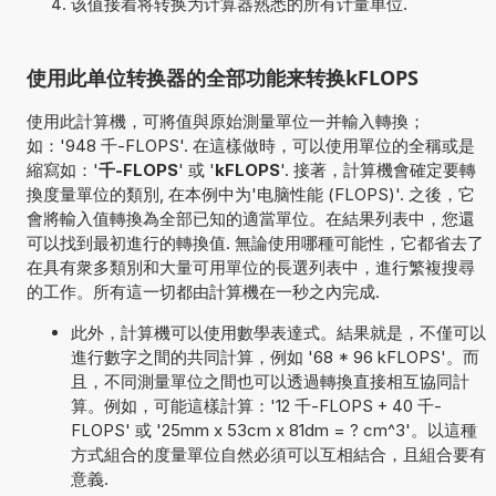
该值接着将转换为计算器熟悉的所有计量单位.
使用此单位转换器的全部功能来转换kFLOPS
使用此計算機，可將值與原始測量單位一并輸入轉換；
如：'948 千-FLOPS'. 在這樣做時，可以使用單位的全稱或是
縮寫如：'
千-FLOPS
' 或 '
kFLOPS
'. 接著，計算機會確定要轉
換度量單位的類別, 在本例中为'电脑性能 (FLOPS)'. 之後，它
會將輸入值轉換為全部已知的適當單位。在結果列表中，您還
可以找到最初進行的轉換值. 無論使用哪種可能性，它都省去了
在具有衆多類別和大量可用單位的長選列表中，進行繁複搜尋
的工作。所有這一切都由計算機在一秒之內完成.
此外，計算機可以使用數學表達式。結果就是，不僅可以
進行數字之間的共同計算，例如 '68 * 96 kFLOPS'。而
且，不同測量單位之間也可以透過轉換直接相互協同計
算。例如，可能這樣計算：'12 千-FLOPS + 40 千-
FLOPS' 或 '25mm x 53cm x 81dm = ? cm^3'。以這種
方式組合的度量單位自然必須可以互相結合，且組合要有
意義.