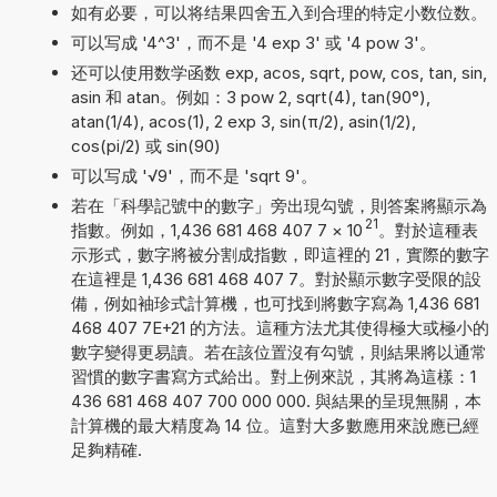
如有必要，可以将结果四舍五入到合理的特定小数位数。
可以写成 '4^3'，而不是 '4 exp 3' 或 '4 pow 3'。
还可以使用数学函数 exp, acos, sqrt, pow, cos, tan, sin,
asin 和 atan。例如：3 pow 2, sqrt(4), tan(90°),
atan(1/4), acos(1), 2 exp 3, sin(π/2), asin(1/2),
cos(pi/2) 或 sin(90)
可以写成 '√9'，而不是 'sqrt 9'。
若在「科學記號中的數字」旁出現勾號，則答案將顯示為
21
指數。例如，1,436 681 468 407 7
×
10
。對於這種表
示形式，數字將被分割成指數，即這裡的 21，實際的數字
在這裡是 1,436 681 468 407 7。對於顯示數字受限的設
備，例如袖珍式計算機，也可找到將數字寫為 1,436 681
468 407 7E+21 的方法。這種方法尤其使得極大或極小的
數字變得更易讀。若在該位置沒有勾號，則結果將以通常
習慣的數字書寫方式給出。對上例來説，其將為這樣：1
436 681 468 407 700 000 000. 與結果的呈現無關，本
計算機的最大精度為 14 位。這對大多數應用來說應已經
足夠精確.