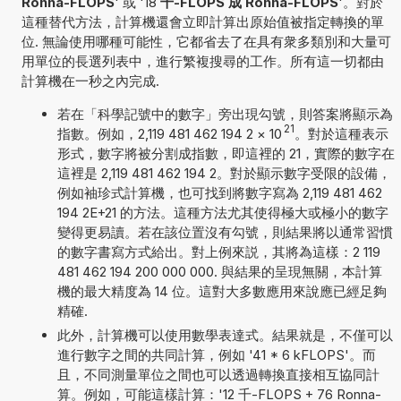
Ronna-FLOPS
' 或 '18
千-FLOPS 成 Ronna-FLOPS
'。對於
這種替代方法，計算機還會立即計算出原始值被指定轉換的單
位. 無論使用哪種可能性，它都省去了在具有衆多類別和大量可
用單位的長選列表中，進行繁複搜尋的工作。所有這一切都由
計算機在一秒之內完成.
若在「科學記號中的數字」旁出現勾號，則答案將顯示為
21
指數。例如，2,119 481 462 194 2
×
10
。對於這種表示
形式，數字將被分割成指數，即這裡的 21，實際的數字在
這裡是 2,119 481 462 194 2。對於顯示數字受限的設備，
例如袖珍式計算機，也可找到將數字寫為 2,119 481 462
194 2E+21 的方法。這種方法尤其使得極大或極小的數字
變得更易讀。若在該位置沒有勾號，則結果將以通常習慣
的數字書寫方式給出。對上例來説，其將為這樣：2 119
481 462 194 200 000 000. 與結果的呈現無關，本計算
機的最大精度為 14 位。這對大多數應用來說應已經足夠
精確.
此外，計算機可以使用數學表達式。結果就是，不僅可以
進行數字之間的共同計算，例如 '41 * 6 kFLOPS'。而
且，不同測量單位之間也可以透過轉換直接相互協同計
算。例如，可能這樣計算：'12 千-FLOPS + 76 Ronna-