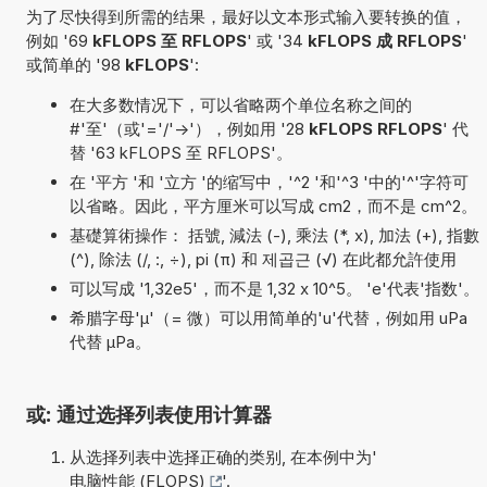
为了尽快得到所需的结果，最好以文本形式输入要转换的值，
例如 '69
kFLOPS 至 RFLOPS
' 或 '34
kFLOPS 成 RFLOPS
'
或简单的 '98
kFLOPS
':
在大多数情况下，可以省略两个单位名称之间的
#'至'（或'='/'->'），例如用 '28
kFLOPS RFLOPS
' 代
替 '63 kFLOPS 至 RFLOPS'。
在 '平方 '和 '立方 '的缩写中，'^2 '和'^3 '中的'^'字符可
以省略。因此，平方厘米可以写成 cm2，而不是 cm^2。
基礎算術操作： 括號, 減法 (-), 乘法 (*, x), 加法 (+), 指數
(^), 除法 (/, :, ÷), pi (π) 和 제곱근 (√) 在此都允許使用
可以写成 '1,32e5'，而不是 1,32 x 10^5。 'e'代表'指数'。
希腊字母'µ'（= 微）可以用简单的'u'代替，例如用 uPa
代替 µPa。
或: 通过选择列表使用计算器
从选择列表中选择正确的类别, 在本例中为'
电脑性能 (FLOPS)
'.