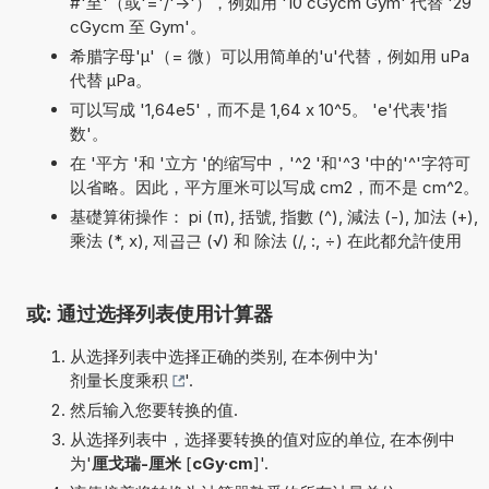
#'至'（或'='/'->'），例如用 '10 cGycm Gym' 代替 '29
cGycm 至 Gym'。
希腊字母'µ'（= 微）可以用简单的'u'代替，例如用 uPa
代替 µPa。
可以写成 '1,64e5'，而不是 1,64 x 10^5。 'e'代表'指
数'。
在 '平方 '和 '立方 '的缩写中，'^2 '和'^3 '中的'^'字符可
以省略。因此，平方厘米可以写成 cm2，而不是 cm^2。
基礎算術操作： pi (π), 括號, 指數 (^), 減法 (-), 加法 (+),
乘法 (*, x), 제곱근 (√) 和 除法 (/, :, ÷) 在此都允許使用
或: 通过选择列表使用计算器
从选择列表中选择正确的类别, 在本例中为'
剂量长度乘积
'.
然后输入您要转换的值.
从选择列表中，选择要转换的值对应的单位, 在本例中
为'
厘戈瑞-厘米
[
cGy·cm
]'.