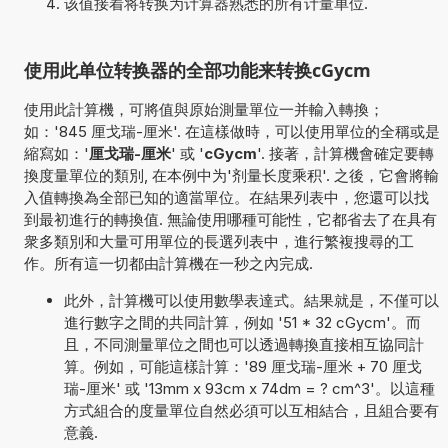
该值接着将转换为计算器熟悉的所有计量单位.
使用此单位转换器的全部功能来转换cGycm
使用此計算機，可將值與原始測量單位一并輸入轉換；
如：'845 厘戈瑞-厘米'. 在這樣做時，可以使用單位的全稱或是
縮寫如：'
厘戈瑞-厘米
' 或 '
cGycm
'. 接著，計算機會確定要轉
換度量單位的類別, 在本例中为'剂量长度乘积'. 之後，它會將輸
入值轉換為全部已知的適當單位。在結果列表中，您還可以找
到最初進行的轉換值. 無論使用哪種可能性，它都省去了在具有
衆多類別和大量可用單位的長選列表中，進行繁複搜尋的工
作。所有這一切都由計算機在一秒之內完成.
此外，計算機可以使用數學表達式。結果就是，不僅可以
進行數字之間的共同計算，例如 '51 * 32 cGycm'。而
且，不同測量單位之間也可以透過轉換直接相互協同計
算。例如，可能這樣計算：'89 厘戈瑞-厘米 + 70 厘戈
瑞-厘米' 或 '13mm x 93cm x 74dm = ? cm^3'。以這種
方式組合的度量單位自然必須可以互相結合，且組合要有
意義.