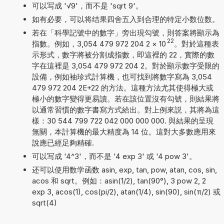
可以写成 '√9'，而不是 'sqrt 9'。
如有必要，可以将结果四舍五入到合理的特定小数位数。
若在「科學記號中的數字」旁出現勾號，則答案將顯示為
22
指數。例如，3,054 479 972 204 2
×
10
。對於這種表
示形式，數字將被分割成指數，即這裡的 22，實際的數
字在這裡是 3,054 479 972 204 2。對於顯示數字受限的
設備，例如袖珍式計算機，也可找到將數字寫為 3,054
479 972 204 2E+22 的方法。這種方法尤其使得極大或
極小的數字變得更易讀。若在該位置沒有勾號，則結果將
以通常習慣的數字書寫方式給出。對上例來説，其將為這
樣：30 544 799 722 042 000 000 000. 與結果的呈現
無關，本計算機的最大精度為 14 位。這對大多數應用來
說應已經足夠精確.
可以写成 '4^3'，而不是 '4 exp 3' 或 '4 pow 3'。
还可以使用数学函数 asin, exp, tan, pow, atan, cos, sin,
acos 和 sqrt。例如：asin(1/2), tan(90°), 3 pow 2, 2
exp 3, acos(1), cos(pi/2), atan(1/4), sin(90), sin(π/2) 或
sqrt(4)