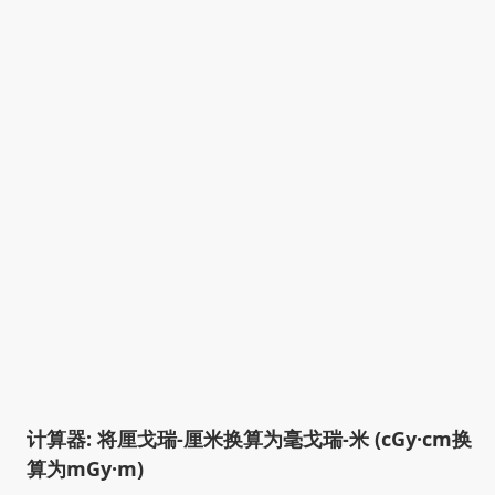
计算器: 将厘戈瑞-厘米换算为毫戈瑞-米 (cGy·cm换
算为mGy·m)