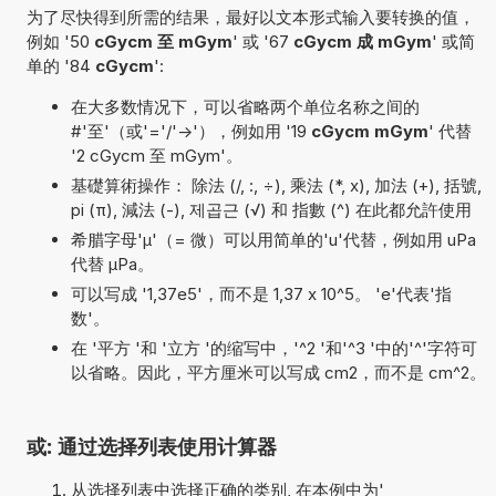
为了尽快得到所需的结果，最好以文本形式输入要转换的值，
例如 '50
cGycm 至 mGym
' 或 '67
cGycm 成 mGym
' 或简
单的 '84
cGycm
':
在大多数情况下，可以省略两个单位名称之间的
#'至'（或'='/'->'），例如用 '19
cGycm mGym
' 代替
'2 cGycm 至 mGym'。
基礎算術操作： 除法 (/, :, ÷), 乘法 (*, x), 加法 (+), 括號,
pi (π), 減法 (-), 제곱근 (√) 和 指數 (^) 在此都允許使用
希腊字母'µ'（= 微）可以用简单的'u'代替，例如用 uPa
代替 µPa。
可以写成 '1,37e5'，而不是 1,37 x 10^5。 'e'代表'指
数'。
在 '平方 '和 '立方 '的缩写中，'^2 '和'^3 '中的'^'字符可
以省略。因此，平方厘米可以写成 cm2，而不是 cm^2。
或: 通过选择列表使用计算器
从选择列表中选择正确的类别, 在本例中为'