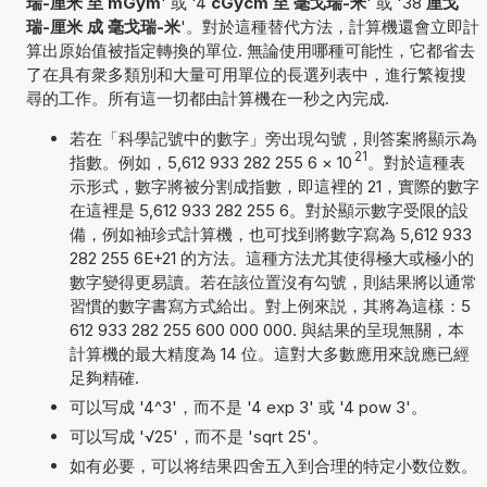
瑞-厘米 至 mGym
' 或 '4
cGycm 至 毫戈瑞-米
' 或 '38
厘戈
瑞-厘米 成 毫戈瑞-米
'。對於這種替代方法，計算機還會立即計
算出原始值被指定轉換的單位. 無論使用哪種可能性，它都省去
了在具有衆多類別和大量可用單位的長選列表中，進行繁複搜
尋的工作。所有這一切都由計算機在一秒之內完成.
若在「科學記號中的數字」旁出現勾號，則答案將顯示為
21
指數。例如，5,612 933 282 255 6
×
10
。對於這種表
示形式，數字將被分割成指數，即這裡的 21，實際的數字
在這裡是 5,612 933 282 255 6。對於顯示數字受限的設
備，例如袖珍式計算機，也可找到將數字寫為 5,612 933
282 255 6E+21 的方法。這種方法尤其使得極大或極小的
數字變得更易讀。若在該位置沒有勾號，則結果將以通常
習慣的數字書寫方式給出。對上例來説，其將為這樣：5
612 933 282 255 600 000 000. 與結果的呈現無關，本
計算機的最大精度為 14 位。這對大多數應用來說應已經
足夠精確.
可以写成 '4^3'，而不是 '4 exp 3' 或 '4 pow 3'。
可以写成 '√25'，而不是 'sqrt 25'。
如有必要，可以将结果四舍五入到合理的特定小数位数。