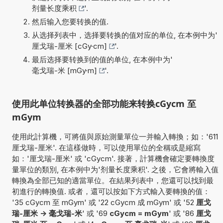
剂量长度乘积
'.
然后输入您要转换的值.
从选择列表中，选择要转换的值对应的单位, 在本例中为'
厘戈瑞-厘米 [cGy·cm]
'.
最后选择要转换到的值的单位, 在本例中为'
毫戈瑞-米 [mGy·m]
'.
使用此单位转换器的全部功能来转换cGycm 至
mGym
使用此計算機，可將值與原始測量單位一并輸入轉換；如：'611
厘戈瑞-厘米'. 在這樣做時，可以使用單位的全稱或是縮寫
如：'厘戈瑞-厘米' 或 'cGycm'. 接著，計算機會確定要轉換度
量單位的類別, 在本例中为'剂量长度乘积'. 之後，它會將輸入值
轉換為全部已知的適當單位。在結果列表中，您還可以找到最
初進行的轉換值. 或者，還可以按如下方式輸入要轉換的值：
'35 cGycm 至 mGym' 或 '22 cGycm 成 mGym' 或 '52
厘戈
瑞-厘米 -> 毫戈瑞-米
' 或 '69
cGycm = mGym
' 或 '86
厘戈