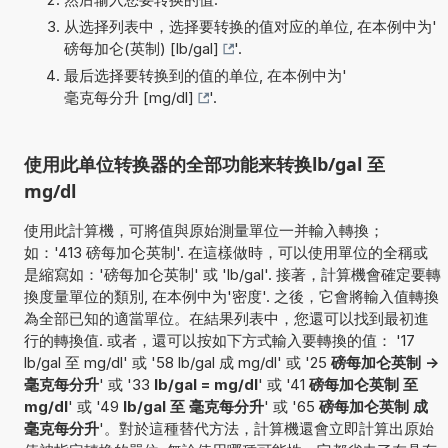
从选择列表中，选择要转换的值对应的单位, 在本例中为'
磅每加仑(英制) [lb/gal]
'.
最后选择要转换到的值的单位, 在本例中为'
毫克每分升 [mg/dl]
'.
使用此单位转换器的全部功能来转换lb/gal 至
mg/dl
使用此計算機，可將值與原始測量單位一并輸入轉換；
如：'413 磅每加仑英制'. 在這樣做時，可以使用單位的全稱或
是縮寫如：'磅每加仑英制' 或 'lb/gal'. 接著，計算機會確定要轉
換度量單位的類別, 在本例中为'密度'. 之後，它會將輸入值轉換
為全部已知的適當單位。在結果列表中，您還可以找到最初進
行的轉換值. 或者，還可以按如下方式輸入要轉換的值： '17
lb/gal 至 mg/dl' 或 '58 lb/gal 成 mg/dl' 或 '25
磅每加仑英制 ->
毫克每分升
' 或 '33
lb/gal = mg/dl
' 或 '41
磅每加仑英制 至
mg/dl
' 或 '49
lb/gal 至 毫克每分升
' 或 '65
磅每加仑英制 成
毫克每分升
'。對於這種替代方法，計算機還會立即計算出原始