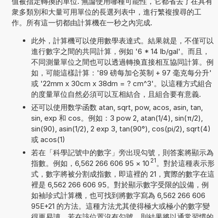
值被指定轉換的單位. 無論使用哪種可能性，它都省去了在具有
衆多類別和大量可用單位的長選列表中，進行繁複搜尋的工
作。所有這一切都由計算機在一秒之內完成.
此外，計算機可以使用數學表達式。結果就是，不僅可以
進行數字之間的共同計算，例如 '6 * 14 lb/gal'。而且，
不同測量單位之間也可以透過轉換直接相互協同計算。例
如，可能這樣計算：'89 磅每加仑英制 + 97 毫克每分升'
或 '22mm x 30cm x 38dm = ? cm^3'。以這種方式組合
的度量單位自然必須可以互相結合，且組合要有意義.
还可以使用数学函数 atan, sqrt, pow, acos, asin, tan,
sin, exp 和 cos。例如：3 pow 2, atan(1/4), sin(π/2),
sin(90), asin(1/2), 2 exp 3, tan(90°), cos(pi/2), sqrt(4)
或 acos(1)
若在「科學記號中的數字」旁出現勾號，則答案將顯示為
21
指數。例如，6,562 266 606 95
×
10
。對於這種表示形
式，數字將被分割成指數，即這裡的 21，實際的數字在這
裡是 6,562 266 606 95。對於顯示數字受限的設備，例
如袖珍式計算機，也可找到將數字寫為 6,562 266 606
95E+21 的方法。這種方法尤其使得極大或極小的數字變
得更易讀。若在該位置沒有勾號，則結果將以通常習慣的