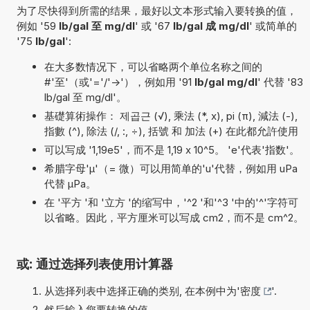
为了尽快得到所需的结果，最好以文本形式输入要转换的值，
例如 '59
lb/gal 至 mg/dl
' 或 '67
lb/gal 成 mg/dl
' 或简单的
'75
lb/gal
':
在大多数情况下，可以省略两个单位名称之间的
#'至'（或'='/'->'），例如用 '91
lb/gal mg/dl
' 代替 '83
lb/gal 至 mg/dl'。
基礎算術操作： 제곱근 (√), 乘法 (*, x), pi (π), 減法 (-),
指數 (^), 除法 (/, :, ÷), 括號 和 加法 (+) 在此都允許使用
可以写成 '1,19e5'，而不是 1,19 x 10^5。 'e'代表'指数'。
希腊字母'µ'（= 微）可以用简单的'u'代替，例如用 uPa
代替 µPa。
在 '平方 '和 '立方 '的缩写中，'^2 '和'^3 '中的'^'字符可
以省略。因此，平方厘米可以写成 cm2，而不是 cm^2。
或: 通过选择列表使用计算器
从选择列表中选择正确的类别, 在本例中为'
密度
'.
然后输入您要转换的值.